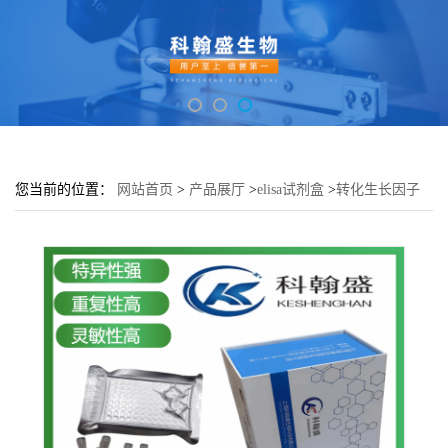
您当前的位置：
网站首页
>
产品展厅
>
elisa试剂盒
>
转化生长因子
β1(TGFb1)酶联免疫吸附测定试剂盒