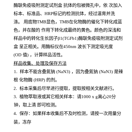
酶联免疫吸附测定试剂盒
抗体的包被微孔中，依
次加入
标本、标准品、
HRP
标记的检测抗体，经过温育并洗
涤
。
用底物
TMB
显色，
TMB
在化物酶的催化下转化成蓝
色，并在酸的
作用下转化成最终的黄色。颜色的深浅和
样品中的转化生长因子β1(TGFb1)酶联免疫吸附测定试剂
盒
呈正相关。用酶标仪在450
nm
波长下测定吸光
度
(
OD
值
) ，计算样品
活性
。
样
品收集、处理及保存方法
1
.
样本不能含叠氮钠
(
NaN
3) ，因为叠氮钠 (
NaN
3) 是辣
根
化物酶
(
HRP
) 的剂
。
2
.
标本采集后尽早进行提取，提取按相关文献进行。
3
.
植物萃取液或其它相关样本：请
1000
x
g
离心
20分
钟，取上清
即
可检测。
4
. 保存：如果样本收集后不及时检测，请按一次用量分
装，冻存