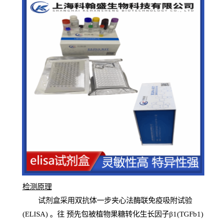
检测原
理
试
剂
盒采用双抗体一步夹心法酶联免疫吸附试验
(
ELISA
) 。往
预
先
包被植物果糖转化生长因子β1(TGFb1)