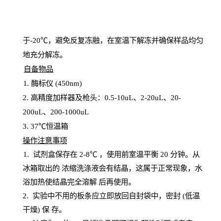
于
-20℃，避免反复冻融，在室温下解冻并确保样品均匀
地充分解
冻
。
自备物品
1
. 酶标仪 (450
nm
)
2.
高精度加样器及枪头：
0.5-10
uL
、
2-20
uL
、
20-
200
uL
、
200-1000
uL
3
. 37℃恒温箱
操
作注意事项
1. 试剂盒保存在 2-8℃ ，使用前室温平衡 20
分钟。从
冰箱取出的
浓
缩洗涤液会有结晶，这属于正常现象，水
浴加热使结晶完全溶解
后再使用。
2.
实验中不用的板条应立即放回自封袋中，密封
(低温
干燥) 保
存
。