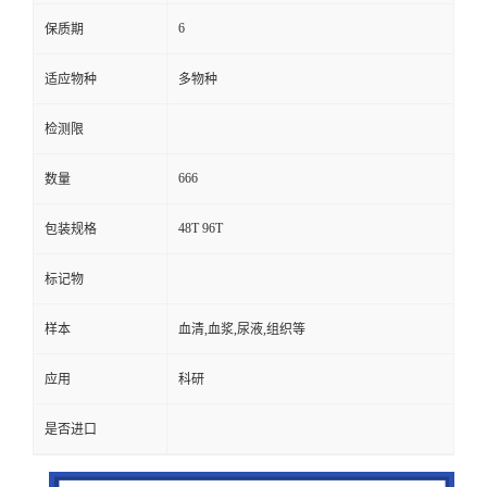
6
保质期
适应物种
多物种
检测限
666
数量
48T 96T
包装规格
标记物
样本
血清,血浆,尿液,组织等
应用
科研
是否进口