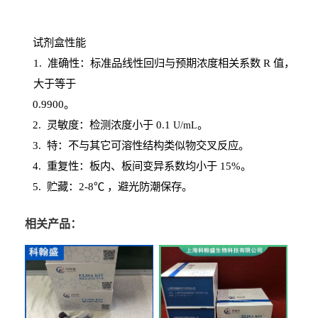
试剂盒性能
1
. 准确性：标准品线性回归与预期浓度相关系数
R
值，
大于等于
0.
9900。
2
.
灵敏度：检测浓度小于
0.1
。
U
/
mL
3
. 特：不与其它可溶性结构类似物交叉反应。
4
.
重复性：板内、板间变异系数均小于
15%。
5. 贮藏：2-8℃ ，避光
防潮保存。
相关产品：