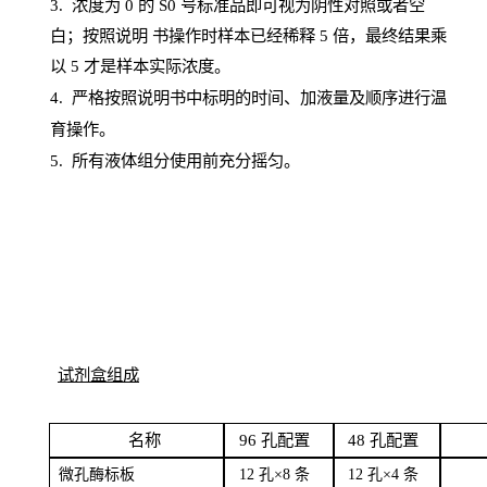
3. 浓度
为
0 的
S
0 号标准品即可视为阴性对照或者空
白；按照说明
书操
作时样本已经稀释
5 倍，最终结果乘
以 5 才是样本实际浓度。
4.
严格按照说明书中标明的时间、加液量及顺序进行温
育操作。
5
.
所有液体组分使用前充分摇匀。
试剂盒组成
名
称
96
孔配
置
4
8
孔配置
微孔酶
标板
12 孔×8
条
12 孔×4
条