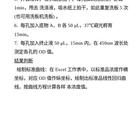
1
min
，甩去
洗涤液，吸水纸上
拍
干，如此重复洗板
5 次
(也可用洗板机洗板) 。
6.
每孔加入底物
A、B 各 50 μL，37℃避光孵育
15min。
7. 每孔加入终止液 50 μ
L
，
15
min
内，在
450
nm
波长处
测定各孔的
OD
值。
结
果判断
绘制
标
准曲线：在
Excel
工作表中，以标准品浓度作横
坐标，对应
OD
值
作纵坐标，绘制出标准品线性回归曲
线，按曲线方程计算各样
本
浓度值。