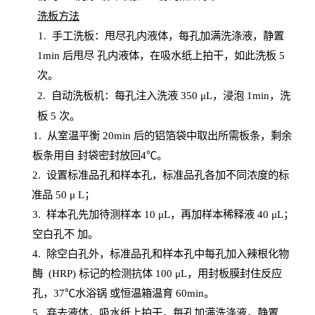
洗板方法
1.
手工洗板：甩尽孔内液体，每孔加满洗涤液，静置
1
min
后甩尽
孔内液体，在吸水纸上拍干，如此洗板
5
次
。
2.
自动洗板机：每孔注入洗液
350 μL，浸泡 1min，洗
板 5 次。
1
. 从室温平衡 20
min
后的铝箔袋中取出所需板条，剩余
板条用自
封
袋密封放回
4℃。
2. 设
置
标准品孔和样本孔，标准品孔各加不同浓度的标
准品
50 μ
L
；
3. 样本孔先加待测样本 10 μL，再加样本稀释液 40 μ
L
；
空白孔不
加。
4
.
除空白孔外，标准品孔和样本孔中每孔加入辣根化物
酶
(
HRP
) 标记的检测抗体 100 μ
L
，用封板膜封住反应
孔，
37℃水浴锅
或恒温箱温育
60
min
。
5.
弃去液体，吸水纸上拍干，每孔加满洗涤液，静置