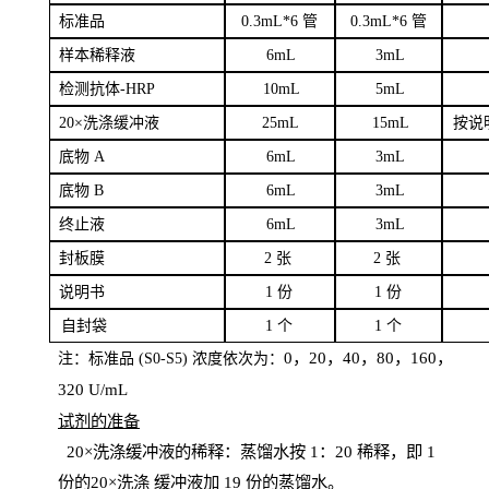
标
准品
0
.3mL*6 管
0
.3mL*6 管
样本
稀释液
6
m
L
3
mL
检测抗体
-H
RP
1
0mL
5
mL
20×洗涤缓冲液
2
5mL
1
5mL
按说
底物
A
6
m
L
3
mL
底
物
B
6
m
L
3
mL
终
止液
6
m
L
3
mL
封板膜
2
张
2 张
说明书
1
份
1
份
自
封袋
1
个
1
个
0，20，40，80，160，
注：标准品
(
S
0-
S
5) 浓度依次为：
320
U
/
mL
试剂的准备
20
×洗涤缓冲液的稀释：蒸馏水按 1：20 稀释，即 1
份的20×洗涤
缓冲液加
19 份
的蒸馏水。