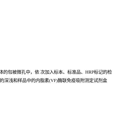
体的包被微孔中，依
次加入标本、标准品、
HRP
标记的检
的深浅和样品中的内脂素(VF)酶联免疫吸附测定试剂盒