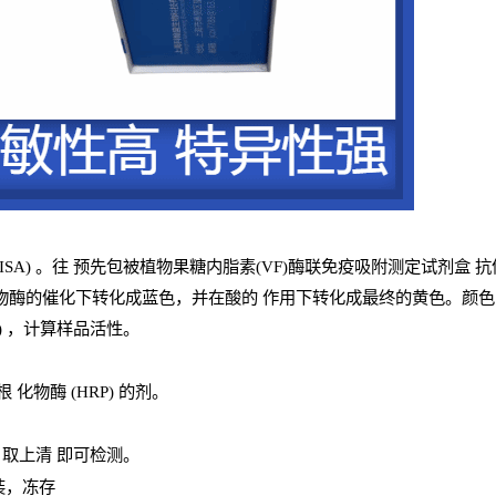
ISA
) 。往
预
先
包被植物果糖内脂素(VF)酶联免疫吸附测定试剂盒
抗
物酶的催化下转化成蓝色，并在酸的
作用下转化成最终的黄色。颜色
) ，计算样品
活性
。
辣根
化物酶
(
HRP
) 的剂
。
，取上清
即
可检测。
装，冻存