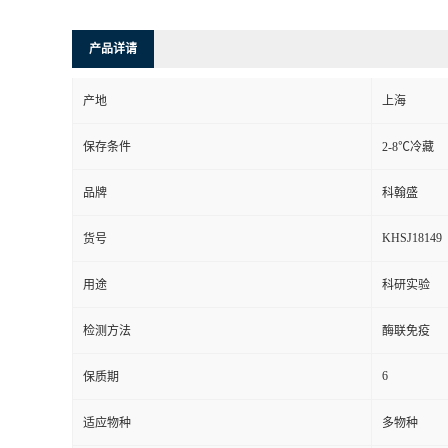
产品详请
产地
上海
保存条件
2-8℃冷藏
品牌
科翰盛
KHSJ18149
货号
用途
科研实验
检测方法
酶联免疫
6
保质期
适应物种
多物种