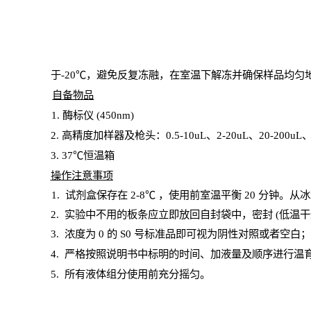
于
-20℃，避免反复冻融，在室温下解冻并确保样品均匀
自备物品
1
. 酶标仪 (450
nm
)
2.
高精度加样器及枪头：
0.5-10
uL
、
2-20
uL
、
20-200
uL
3
. 37℃恒温箱
操
作注意事项
1. 试剂盒保存在 2-8℃ ，使用前室温平衡 20
分钟。从冰
2.
实验中不用的板条应立即放回自封袋中，密封
(低温干
3. 浓度
为
0 的
S
0 号标准品即可视为阴性对照或者空白
4.
严格按照说明书中标明的时间、加液量及顺序进行温
5
.
所有液体组分使用前充分摇匀。