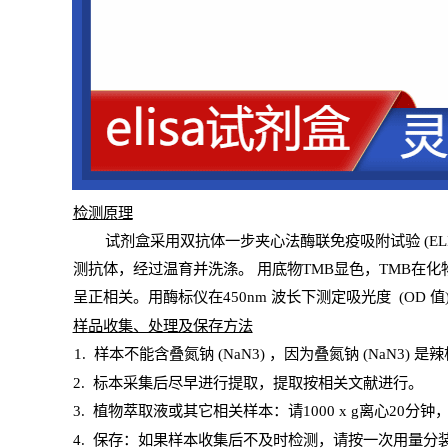
检测原
理
试
剂
盒采用双抗体一步夹心法酶联免疫吸附试验
(
EL
测抗体，经过温育并洗涤
。
用底物
TMB
显色，
TMB
在化
呈正相关。用酶标仪在450
nm
波长下测定吸光
度
(
OD
值
样
品收集、处理及保存方法
1
.
样本不能含叠氮钠
(
NaN
3) ，因为叠氮钠 (
NaN
3) 是
2
.
标本采集后尽早进行提取，提取按相关文献进行。
3
.
植物萃取液或其它相关样本：请
1000
x
g
离心
20分钟
4
. 保存：如果样本收集后不及时检测，请按一次用量分