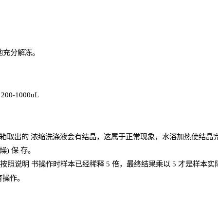
地充分解
冻
。
、
200-1000
uL
箱取出的
浓
缩洗涤液会有结晶，这属于正常现象，水浴加热使结晶
燥) 保
存
。
；按照说明
书操
作时样本已经稀释
5 倍，最终结果乘以 5 才是样本
育操作。