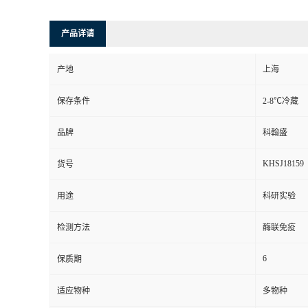
产品详请
产地
上海
保存条件
2-8℃冷藏
品牌
科翰盛
KHSJ18159
货号
用途
科研实验
检测方法
酶联免疫
6
保质期
适应物种
多物种