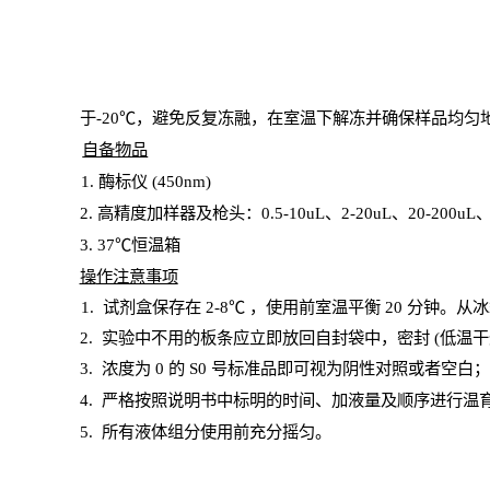
于
-20℃，避免反复冻融，在室温下解冻并确保样品均匀
自备物品
1
. 酶标仪 (450
nm
)
2.
高精度加样器及枪头：
0.5-10
uL
、
2-20
uL
、
20-200
uL
3
. 37℃恒温箱
操
作注意事项
1. 试剂盒保存在 2-8℃ ，使用前室温平衡 20
分钟。从冰
2.
实验中不用的板条应立即放回自封袋中，密封
(低温干
3. 浓度
为
0 的
S
0 号标准品即可视为阴性对照或者空白
4.
严格按照说明书中标明的时间、加液量及顺序进行温
5
.
所有液体组分使用前充分摇匀。