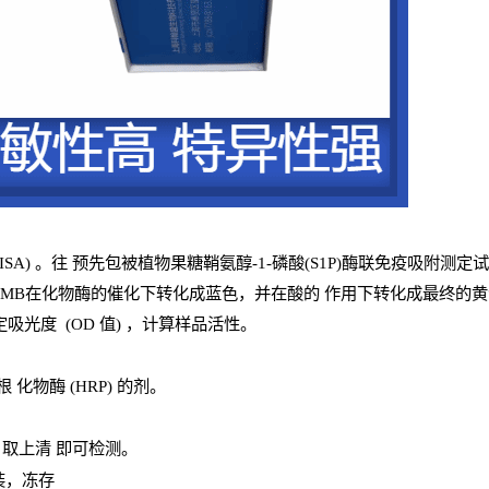
ISA
) 。往
预
先
包被植物果糖鞘氨醇-1-磷酸(S1P)酶联免疫吸附测定
TMB
在化物酶的催化下转化成蓝色，并在酸的
作用下转化成最终的黄色
定吸光
度
(
OD
值
) ，计算样品
活性
。
辣根
化物酶
(
HRP
) 的剂
。
，取上清
即
可检测。
装，冻存