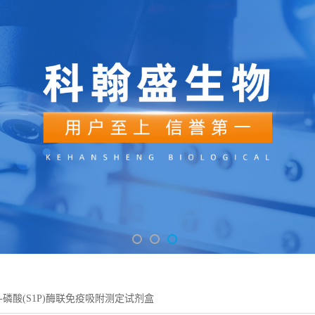
1-磷酸(S1P)酶联免疫吸附测定试剂盒