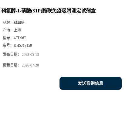
鞘氨醇-1-磷酸(S1P)酶联免疫吸附测定试剂盒
品牌：
科翰盛
产地：
上海
型号：
48T 96T
货号：
KHSJ18159
发布日期：
2023-05-13
更新日期：
2026-07-28
发送咨询信息