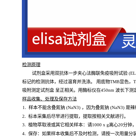
检测原
理
试
剂
盒采用双抗体一步夹心法酶联免疫吸附试验
(
EL
标记的检测抗体，经过温育并洗涤
。
用底物
TMB
显色，
吸附测定试剂盒
呈正相关。用酶标仪在450
nm
波长下测
样
品收集、处理及保存方法
1
.
样本不能含叠氮钠
(
NaN
3) ，因为叠氮钠 (
NaN
3) 是
2
.
标本采集后尽早进行提取，提取按相关文献进行。
3
.
植物萃取液或其它相关样本：请
1000
x
g
离心
20分钟
4
. 保存：如果样本收集后不及时检测，请按一次用量分