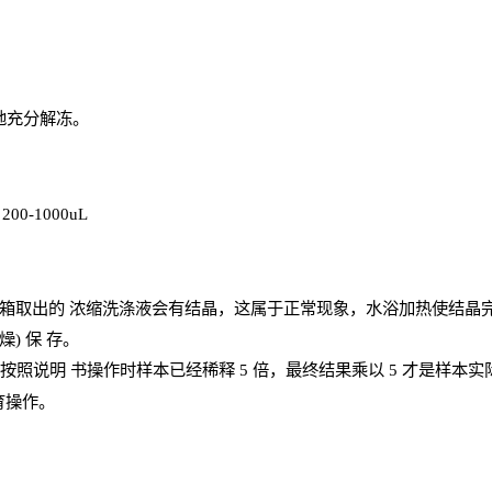
地充分解
冻
。
、
200-1000
uL
箱取出的
浓
缩洗涤液会有结晶，这属于正常现象，水浴加热使结晶
燥) 保
存
。
；按照说明
书操
作时样本已经稀释
5 倍，最终结果乘以 5 才是样本
育操作。