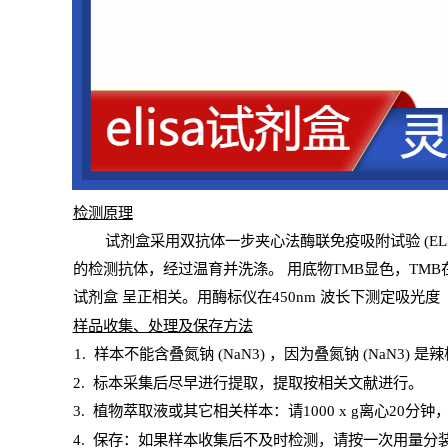
检测原
理
试
剂
盒采用双抗体一步夹心法酶联免疫吸附试验
(
EL
的检测抗体，经过温育并洗涤
。
用底物
TMB
显色，
TMB
试剂盒
呈正相关。用酶标仪在450
nm
波长下测定吸光
度
样
品收集、处理及保存方法
1
.
样本不能含叠氮钠
(
NaN
3) ，因为叠氮钠 (
NaN
3) 是
2
.
标本采集后尽早进行提取，提取按相关文献进行。
3
.
植物萃取液或其它相关样本：请
1000
x
g
离心
20分钟
4
. 保存：如果样本收集后不及时检测，请按一次用量分