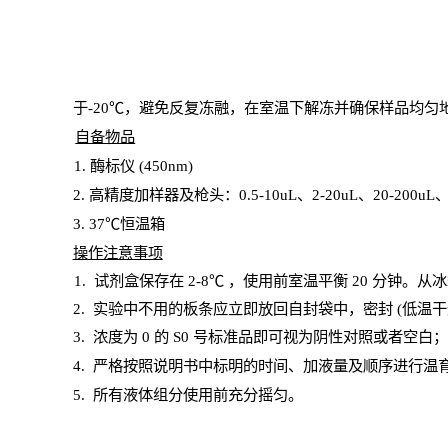
于
-20℃，避免反复冻融，在室温下解冻并确保样品均匀
自备物品
1
. 酶标仪 (450
nm
)
2.
高精度加样器及枪头：
0.5-10
uL
、
2-20
uL
、
20-200
uL
3
. 37℃恒温箱
操
作注意事项
1. 试剂盒保存在 2-8℃ ，使用前室温平衡 20
分钟。从冰
2.
实验中不用的板条应立即放回自封袋中，密封
(低温干
3. 浓度
为
0 的
S
0 号标准品即可视为阴性对照或者空白
4.
严格按照说明书中标明的时间、加液量及顺序进行温
5
.
所有液体组分使用前充分摇匀。