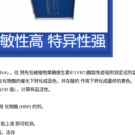
ISA
) 。往
预
先
包被植物果糖维生素B7(VB7)酶联免疫吸附测定试剂
在化物酶的催化下转化成蓝色，并在酸的
作用下转化成最终的黄色。颜
(
OD
值
) ，计算样品
活性
。
辣根
化物酶
(
HRP
) 的剂
。
，取上清
即
可检测。
装，冻存