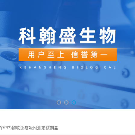
7(VB7)酶联免疫吸附测定试剂盒