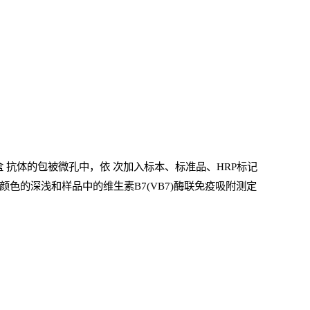
盒
抗体的包被微孔中，依
次加入标本、标准品、
HRP
标记
色的深浅和样品中的维生素B7(VB7)酶联免疫吸附测定