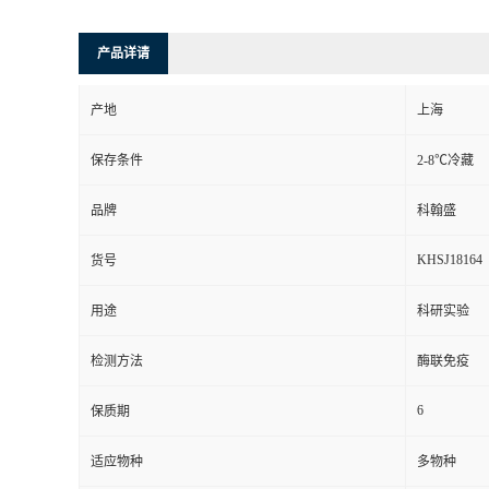
产品详请
产地
上海
保存条件
2-8℃冷藏
品牌
科翰盛
KHSJ18164
货号
用途
科研实验
检测方法
酶联免疫
6
保质期
适应物种
多物种