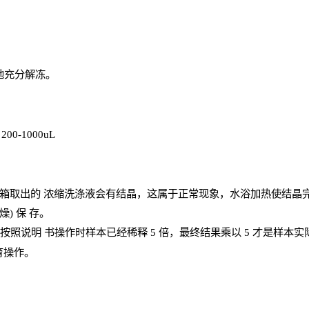
地充分解
冻
。
、
200-1000
uL
箱取出的
浓
缩洗涤液会有结晶，这属于正常现象，水浴加热使结晶
燥) 保
存
。
；按照说明
书操
作时样本已经稀释
5 倍，最终结果乘以 5 才是样本
育操作。