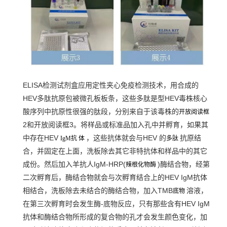
ELISA检测试剂盒应用定性夹心免疫检测技术，用合成的
HEV多肽抗原包被微孔板板条，这些多肽是型HEV毒株核心
酸序列中抗原性很强的肽段，分别来自于该毒株的
开放阅读框
2和开放阅读框3。将样品或标准品加入孔中并孵育，如果其
中存在HEV
，这些抗体就会与HEV 的
抗原结
IgM抗 体
多肽
合，并固定在上面，洗板除去其它非特抗体和样品中的其它
成份。然后加入羊抗人IgM-HRP(
)酶结合物，经第
辣根化物酶
二次孵育后，酶结合物就会与次孵育结合上的HEV IgM抗体
相结合，洗板除去未结合的酶结合物，加入TMB
溶液，
底物
在第三次孵育时会发生酶-底物反应，只有那些含有HEV IgM
抗体和酶结合物所形成的复合物的孔才会发生颜色变化，加