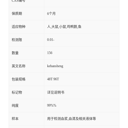
CAS编号
保质期
6个月
适应物种
人,大鼠,小鼠,鸡鸭鹅,鱼
0.01-
检测限
156
数量
kehansheng
英文名称
48T 96T
包装规格
标记物
详见说明书
99%%
纯度
样本
用于检测血浆,血清及相关液体等