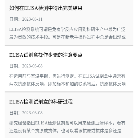
如何在ELISA检测中得出完美结果
日期：2023-03-11
ELISA检测系统可谓是免疫学反应应用到科研生产中最为广泛
最为灵敏的技术手段。可是在新老手操作过程中总是会出现或
大或小的问题，比如说花板，假阳性，全显色，全部显色，显
色比空白还低.....。江莱生物为您总结7...
ELISA试剂盒操作步骤的注意要点
日期：2023-03-08
在运用前与室温平衡，再进行测定。在ELISA试剂盒中通常有
两次抗原抗体反响，即加标本和加酶联系物后。抗原抗体反响
的完结需要有必定的温度和时刻，这一保温进程称为温育
（incubation），有人称之为孵育，在ELIS...
ELISA检测试剂盒的科研过程
日期：2023-03-08
研究经验指出ELISA检测试剂盒可以用来检测血清样本，看有
还是没有某个抗原或抗体，也可以看该抗原或抗体是多还是