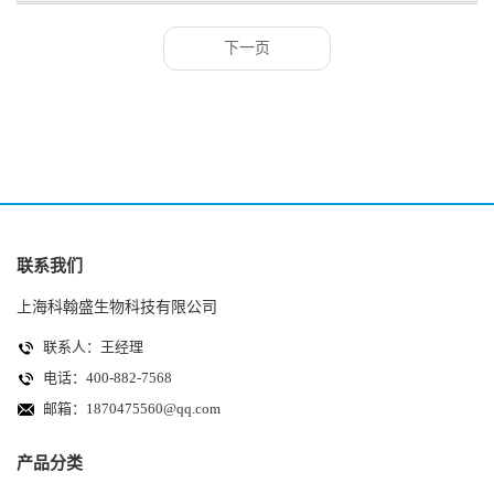
少， 可以比较不同血清样本之间该抗原/抗体的含量高低。 如...
下一页
联系我们
上海科翰盛生物科技有限公司
联系人：王经理
电话：400-882-7568
邮箱：
1870475560@qq.com
产品分类