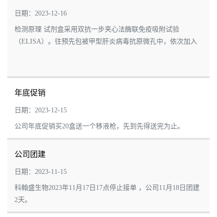
ELISA检测试剂盒
日期：2023-12-16
检测原理 试剂盒采用双抗一步夹心法酶联免疫吸附试验
（ELISA）。往预先包被甲型肝炎病毒抗原微孔中，依次加入
标本、HRP标记的检测抗体，经过温育并彻底洗涤。用底物
TMB显色，TMB在过氧化物酶的催化下转化成...
年底促销
日期：2023-12-15
公司年底促销买20盒送一个移液枪，先到先得送完为止。
公司团建
日期：2023-11-15
科翰盛生物2023年11月17日17点停止接单 ，公司11月18日团建
2天。