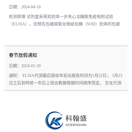
测试剂盒
日期：2024-04-10
检测原理 试剂盒采用双抗体一步夹心法酶联免疫吸附试验
（ELISA）。往预先包被超氧化物歧化酶（SOD）抗体的包被
微孔中，依次加入标本、标准品、HRP标记的检测抗体，经过
温育并彻底洗涤。用底物TMB显色，TMB...
春节放假通知
日期：2024-01-29
通知： ELISA代测最后接收年前出报告时间为1月22日， 1月23
日之后到样统一年后上班出数据根据时间顺序而定。 生化代测
最后接收年前出报告时间为1月12日（含周六和周日到的样
本）。1月15日之后到样统一年后...