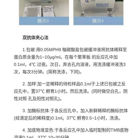
双抗体夹心法
1.包被:用0.05MPH9.牰碳酸盐包被缓冲液将抗体稀释至
蛋白质含量为1~10μg/ml。在每个聚苯板 的反应孔中加
0.1ml，4℃ 过夜。次日，弃去孔内溶液，用洗涤缓冲液洗3
次，每次3分钟。(简称洗涤，下同)。
2. 加样:加一定稀释的待检样品0.1ml于上述已包被之反
应孔中，置37℃ 孵育1小时。然后洗涤。(同时做空白孔，阴
性对照 孔及阳性对照孔)。
3. 加酶标抗体:于各反应孔中，加入新鲜稀释的酶标抗体
(经滴定后的稀释度)0.1ml。37℃ 孵育0.5~1小时，洗涤。
4. 加底物液显色:于各反应孔中加入临时配制的TMB底物
溶液0.1ml，37℃ 10~30分钟。