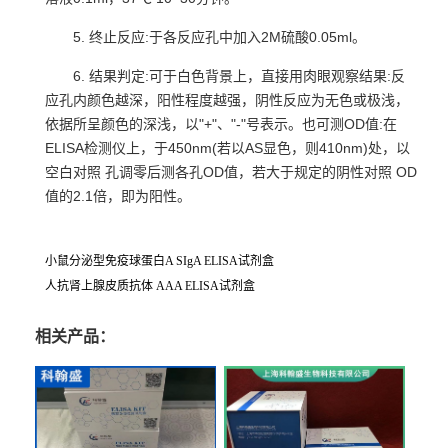
5. 终止反应:于各反应孔中加入2M硫酸0.05ml。
6. 结果判定:可于白色背景上，直接用肉眼观察结果:反
应孔内颜色越深，阳性程度越强，阴性反应为无色或极浅，
依据所呈颜色的深浅，以"+"、"-"号表示。也可测OD值:在
ELISA检测仪上，于450nm(若以AS显色，则410nm)处，以
空白对照 孔调零后测各孔OD值，若大于规定的阴性对照 OD
值的2.1倍，即为阳性。
小鼠分泌型免疫球蛋白A SIgA ELISA试剂盒
人抗肾上腺皮质抗体 AAA ELISA试剂盒
相关产品：