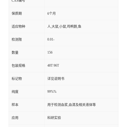
CAS编号
保质期
6个月
适应物种
人,大鼠,小鼠,鸡鸭鹅,鱼
0.01-
检测限
156
数量
48T 96T
包装规格
标记物
详见说明书
99%%
纯度
样本
用于检测血浆,血清及相关液体等
应用
科研实验