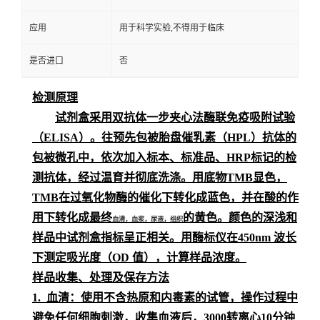
应用
用于科学实验,不得用于临床
是否进口
否
检测原理
试剂盒采用双抗体一步夹心法酶联免疫吸附试验
（
ELISA）。
往预先包
被
胎盘催乳素（
HPL）
抗体的
包被微孔中，依次加入标本、标准品、
HRP标记的检
测抗体，经过温育并彻底洗涤。用底物TMB显色，
TMB在过氧化物酶的催化下转化成蓝色，并在酸的作
用下转化成最终
的黄色。颜色的深浅和
血清，血浆，尿液，组织
样品中
试剂盒指标
呈
正相关。用酶标仪在
450nm 波长
下测定吸光度（OD 值），计算样品浓度。
样品收集、处理及保存方法
1. 血清：使用不含热原和内毒素的试管，操作过程中
避免任何细胞刺激，收集血液后，3000转离心10分钟