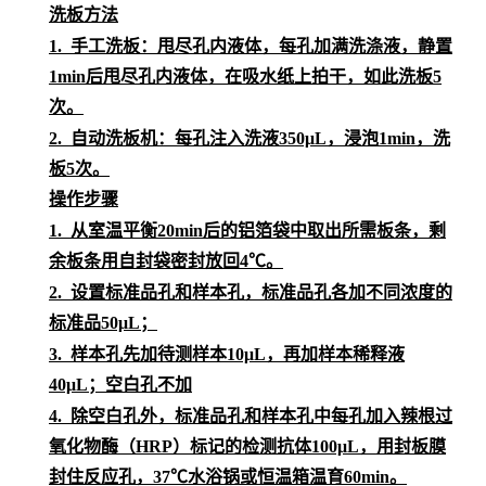
洗板方法
1.
手工洗板：甩尽孔内液体，每孔加满洗涤液，静置
1min后甩尽孔内液体，在吸水纸上拍干，如此洗板5
次。
2.
自动洗板机：每孔注入洗液
350μL，浸泡1min，洗
板5次。
操作步骤
1.
从室温平衡
20min后的铝箔袋中取出所需板条，剩
余板条用自封袋密封放回4℃。
2.
设置标准品孔和样本孔
，标准品孔各加不同浓度的
标准品
50μL；
3.
样本孔先加
待测样本
10μL，再加
样本稀释液
4
0μL；
空白孔不加
4.
除空白孔外，
标准品孔和样本孔中每孔加入辣根过
氧化物酶（
HRP）标记的检测抗体100μL，用封板膜
封住反应孔，37℃水浴锅或恒温箱温育60min。