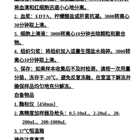
将血清和红细胞迅速小心地分离。
2. 血浆：EDTA、柠檬酸盐或肝素抗凝。3000转离心
30分钟取上清。
3. 细胞上清液：3000转离心10分钟去除颗粒和聚合
物。
4. 组织匀浆：将组织加入适量生理盐水捣碎。3000转
离心10分钟取上清。
5. 保存：如果样本收集后不及时检测，请按一次用量
分装，冻存于-20℃，避免反复冻融，在室温下解冻并
确保样品均匀地充分解冻。
自备物品
1.
酶标仪（
450nm）
2.
高精度加样器及枪头：
0.5-10uL、2-20uL、20-
200uL、200-1000uL
3.
37℃恒温箱
操作注意事项