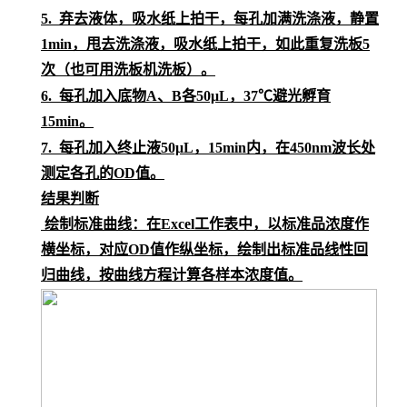
5.
弃去液体，吸水纸上拍干，每孔加满洗涤液，静置
1min，甩去洗涤液，吸水纸上拍干，如此重复洗板5
次（也可用洗板机洗板）。
6.
每孔加入底物
A、B各50μL，37℃避光孵育
15min。
7.
每孔加入终止液
50μL，15min内，在450nm波长处
测定各孔的OD值。
结果判断
绘制标准曲线：在
Excel工作表中，以标准品浓度作
横坐标，对应OD值作纵坐标，绘制出标准品线性回
归曲线，按曲线方程计算各样本浓度值。