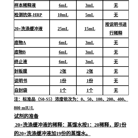
样本稀释液
6
mL
3
mL
无
检测抗体
-HRP
10mL
5mL
无
按说明书进
20×洗涤缓冲液
25mL
15mL
行稀释
底物
A
6mL
3mL
无
底物
B
6mL
3mL
无
终止液
6mL
3mL
无
封板膜
2张
2张
无
说明书
1份
1份
无
自封袋
1个
1个
无
注：标准品（
S0-S5）浓度
依次
为：
0、50、100、200、400、
800 mIU/L
试剂的准备
20×洗涤缓冲液的稀释：蒸馏水按1：20稀释，即1份
的20×洗涤缓冲液加19份的蒸馏水。