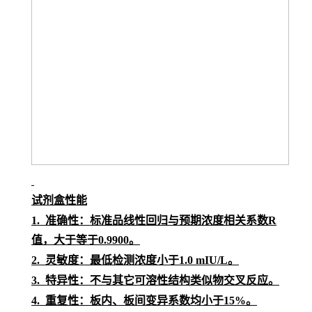
试剂盒性能
1.
准确性：标准品线性回归与预期浓度相关系数
R
值，大于等于0.9900。
2.
灵敏度：最低检测浓度小于
1.0 mIU/L
。
3.
特异性：不与其它可溶性结构类似物交叉反应。
4.
重复性：板内、板间变异系数均小于
15%。