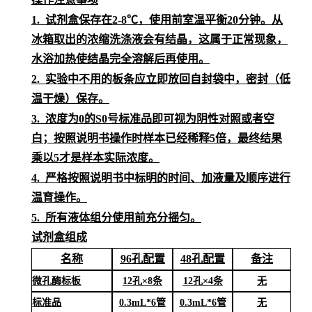
1.
试剂盒保存在
2-8℃，使用前室温平衡20分钟。从
冰箱取出的浓缩洗涤液会有结晶，这属于正常现象，
水浴加热使结晶完全溶解后再使用。
2.
实验中不用的板条应立即放回自封袋中，密封（低
温干燥）保存。
3.
浓度为
0的S0号标准品即可视为阴性对照或者空
白；按照说明书操作时样本已经稀释5倍，最终结果
乘以5才是样本实际浓度
。
4.
严格按照说明书中标明的时间、加液量及顺序进行
温育操作。
5.
所有液体组分使用前充分摇匀。
试剂盒组成
名称
96孔配置
48孔配置
备注
微孔酶标板
12孔×8条
12孔×4条
无
标准品
0.3mL*6管
0.3mL*6管
无