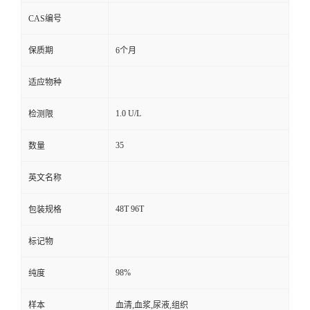
CAS编号
保质期
6个月
适应物种
1.0 U/L
检测限
35
数量
英文名称
48T 96T
包装规格
标记物
98%
纯度
样本
血清,血浆,尿液,组织