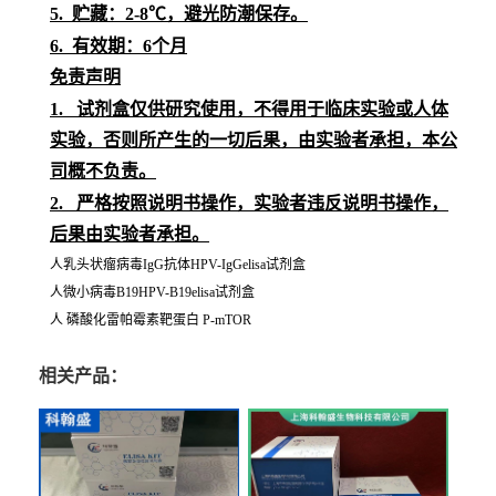
5.
贮藏：
2-8℃，避光防潮保存。
6.
有效期：
6个月
免责声明
1.
试剂盒仅供研究使用，不得用于临床实验或
人
体
实验，否则所产生的一切后果，由实验者承担，本公
司概不负责。
2.
严格按照说明书操作，实验者违反说明书操作，
后果由实验者承担。
人乳头状瘤病毒IgG抗体HPV-IgGelisa试剂盒
人微小病毒B19HPV-B19elisa试剂盒
人 磷酸化雷帕霉素靶蛋白 P-mTOR
相关产品：