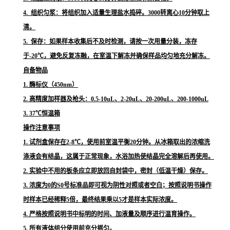
4. 组织匀浆：将组织加入适量生理盐水捣碎。3000转离心10分钟取上
清。
5. 保存：如果样本收集后不及时检测，请按一次用量分装，冻存
于-20℃，避免反复冻融，在室温下解冻并确保样品均匀地充分解冻。
自备物品
1. 酶标仪（450nm）
2. 高精度加样器及枪头：0.5-10uL、2-20uL、20-200uL、200-1000uL
3. 37℃恒温箱
操作注意事项
1. 试剂盒保存在2-8℃，使用前室温平衡20分钟。从冰箱取出的浓缩洗
涤液会有结晶，这属于正常现象，水浴加热使结晶完全溶解后再使用。
2. 实验中不用的板条应立即放回自封袋中，密封（低温干燥）保存。
3. 浓度为0的S0号标准品即可视为阴性对照或者空白；按照说明书操作
时样本已经稀释5倍，最终结果乘以5才是样本实际浓度。
4. 严格按照说明书中标明的时间、加液量及顺序进行温育操作。
5. 所有液体组分使用前充分摇匀。