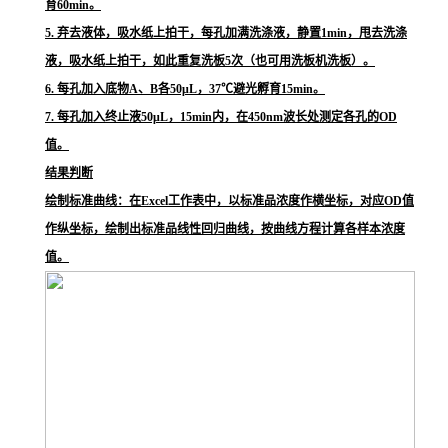
育60min。
5. 弃去液体，吸水纸上拍干，每孔加满洗涤液，静置1min，甩去洗涤
液，吸水纸上拍干，如此重复洗板5次（也可用洗板机洗板）。
6. 每孔加入底物A、B各50μL，37℃避光孵育15min。
7. 每孔加入终止液50μL，15min内，在450nm波长处测定各孔的OD
值。
结果判断
绘制标准曲线：在Excel工作表中，以标准品浓度作横坐标，对应OD值
作纵坐标，绘制出标准品线性回归曲线，按曲线方程计算各样本浓度
值。