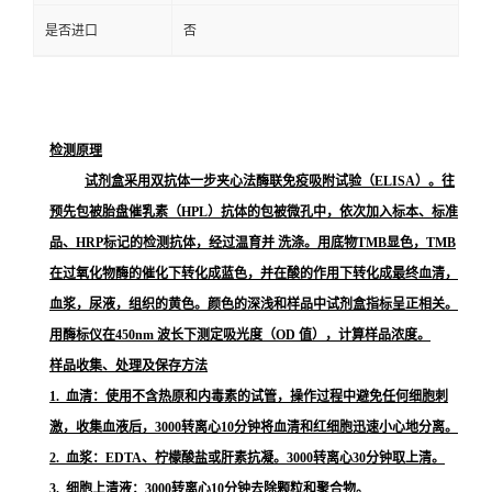
是否进口
否
检测原理
试剂盒采用双抗体一步夹心法酶联免疫吸附试验（ELISA）。往
预先包被胎盘催乳素（HPL）抗体的包被微孔中，依次加入标本、标准
品、HRP标记的检测抗体，经过温育并 洗涤。用底物TMB显色，TMB
在过氧化物酶的催化下转化成蓝色，并在酸的作用下转化成最终血清，
血浆，尿液，组织的黄色。颜色的深浅和样品中试剂盒指标呈正相关。
用酶标仪在450nm 波长下测定吸光度（OD 值），计算样品浓度。
样品收集、处理及保存方法
1. 血清：使用不含热原和内毒素的试管，操作过程中避免任何细胞刺
激，收集血液后，3000转离心10分钟将血清和红细胞迅速小心地分离。
2. 血浆：EDTA、柠檬酸盐或肝素抗凝。3000转离心30分钟取上清。
3. 细胞上清液：3000转离心10分钟去除颗粒和聚合物。