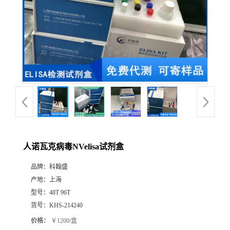
人诺瓦克病毒NVelisa试剂盒
品牌：
科翰盛
产地：
上海
型号：
48T 96T
货号：
KHS-214240
价格：
￥1200/盒