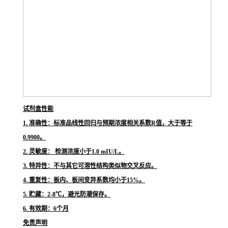
试剂盒性能
1. 准确性：标准品线性回归与预期浓度相关系数R值，大于等于
0.9900。
2. 灵敏度： 检测浓度小于1.0 mIU/L。
3. 特异性：不与其它可溶性结构类似物交叉反应。
4. 重复性：板内、板间变异系数均小于15%。
5. 贮藏：2-8℃，避光防潮保存。
6. 有效期：6个月
免责声明