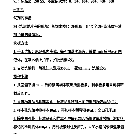
注：标准品（S0-S5）浓度依次为：0、50、100、200、400、800
mIU/L
试剂的准备
20×洗涤缓冲液的稀释：蒸馏水按1：20稀释，即1份的20×洗涤缓冲液
加19份的蒸馏水。
洗板方法
1. 手工洗板：甩尽孔内液体，每孔加满洗涤液，静置1min后甩尽孔内
液体，在吸水纸上拍干，如此洗板5次。
2. 自动洗板机：每孔注入洗液350μL，浸泡1min，洗板5次。
操作步骤
1. 从室温平衡20min后的铝箔袋中取出所需板条，剩余板条用自封袋密
封放回4℃。
2. 设置标准品孔和样本孔，标准品孔各加不同浓度的标准品50μL；
3. 样本孔先加待测样本10μL，再加样本稀释液40μL；空白孔不加
4. 除空白孔外，标准品孔和样本孔中每孔加入辣根过氧化物酶（HRP）
标记的检测抗体100μL，用封板膜封住反应孔，37℃水浴锅或恒温箱温