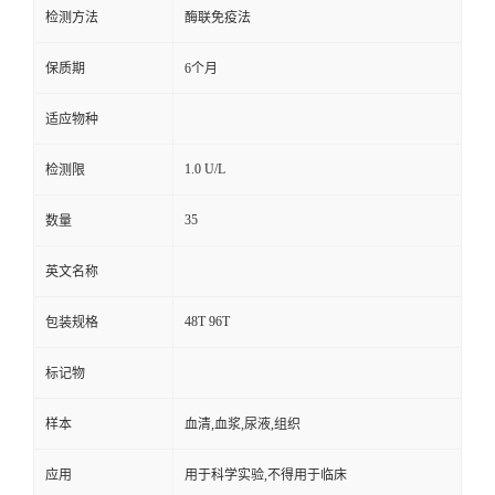
检测方法
酶联免疫法
保质期
6个月
适应物种
1.0 U/L
检测限
35
数量
英文名称
48T 96T
包装规格
标记物
样本
血清,血浆,尿液,组织
应用
用于科学实验,不得用于临床