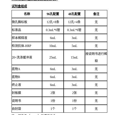
试剂盒组成
名称
96孔配置
48孔配置
备注
微孔酶标板
12孔×8条
12孔×4条
无
标准品
0.3mL*6管
0.3mL*6管
无
样本稀释液
6mL
3mL
无
检测抗体-HRP
10mL
5mL
无
按说明书进行稀
20×洗涤缓冲液
25mL
15mL
释
底物A
6mL
3mL
无
底物B
6mL
3mL
无
终止液
6mL
3mL
无
封板膜
2张
2张
无
说明书
1份
1份
无
自封袋
1个
1个
无