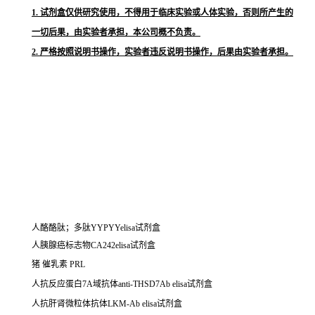
1. 试剂盒仅供研究使用，不得用于临床实验或人体实验，否则所产生的
一切后果，由实验者承担，本公司概不负责。
2. 严格按照说明书操作，实验者违反说明书操作，后果由实验者承担。
人酪酪肽；多肽YYPYYelisa试剂盒
人胰腺癌标志物CA242elisa试剂盒
猪 催乳素 PRL
人抗反应蛋白7A域抗体anti-THSD7Ab elisa试剂盒
人抗肝肾微粒体抗体LKM-Ab elisa试剂盒