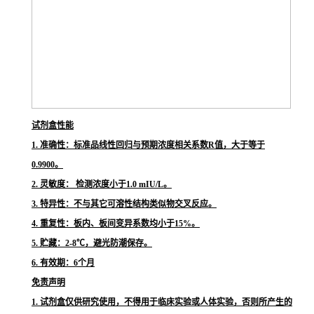
试剂盒性能
1. 准确性：标准品线性回归与预期浓度相关系数R值，大于等于
0.9900。
2. 灵敏度： 检测浓度小于1.0 mIU/L。
3. 特异性：不与其它可溶性结构类似物交叉反应。
4. 重复性：板内、板间变异系数均小于15%。
5. 贮藏：2-8℃，避光防潮保存。
6. 有效期：6个月
免责声明
1. 试剂盒仅供研究使用，不得用于临床实验或人体实验，否则所产生的