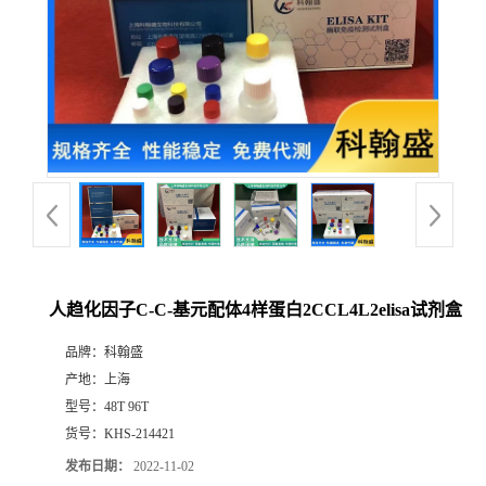
人趋化因子C-C-基元配体4样蛋白2CCL4L2elisa试剂盒
品牌：
科翰盛
产地：
上海
型号：
48T 96T
货号：
KHS-214421
发布日期：
2022-11-02