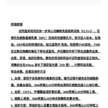
检测原理
试剂盒采用双抗体一步夹心法酶联免疫吸附试验（ELISA）。往
预先包被胎盘催乳素（HPL）抗体的包被微孔中，依次加入标本、标准
品、HRP标记的检测抗体，经过温育并 洗涤。用底物TMB显色，TMB
在过氧化物酶的催化下转化成蓝色，并在酸的作用下转化成最终血清，
血浆，尿液，组织的黄色。颜色的深浅和样品中试剂盒指标呈正相关。
用酶标仪在450nm 波长下测定吸光度（OD 值），计算样品浓度。
样品收集、处理及保存方法
1. 血清：使用不含热原和内毒素的试管，操作过程中避免任何细胞刺
激，收集血液后，3000转离心10分钟将血清和红细胞迅速小心地分离。
2. 血浆：EDTA、柠檬酸盐或肝素抗凝。3000转离心30分钟取上清。
3. 细胞上清液：3000转离心10分钟去除颗粒和聚合物。
4. 组织匀浆：将组织加入适量生理盐水捣碎。3000转离心10分钟取上