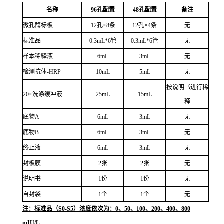
名称
96孔配置
48孔配置
备注
微孔酶标板
12孔×8条
12孔×4条
无
标准品
0.3mL*6管
0.3mL*6管
无
样本稀释液
6mL
3mL
无
检测抗体-HRP
10mL
5mL
无
按说明书进行稀
20×洗涤缓冲液
25mL
15mL
释
底物A
6mL
3mL
无
底物B
6mL
3mL
无
终止液
6mL
3mL
无
封板膜
2张
2张
无
说明书
1份
1份
无
自封袋
1个
1个
无
注：标准品（S0-S5）浓度依次为：0、50、100、200、400、800
mIU/L