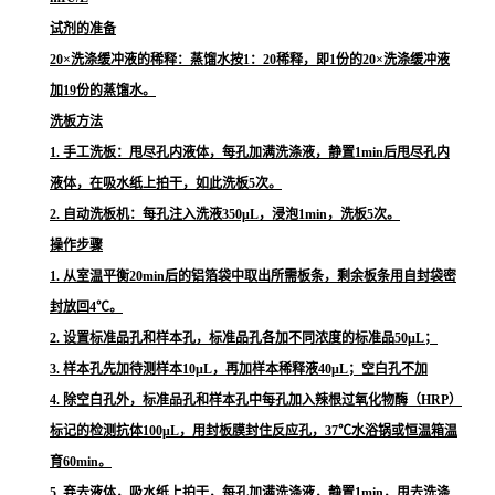
试剂的准备
20×洗涤缓冲液的稀释：蒸馏水按1：20稀释，即1份的20×洗涤缓冲液
加19份的蒸馏水。
洗板方法
1. 手工洗板：甩尽孔内液体，每孔加满洗涤液，静置1min后甩尽孔内
液体，在吸水纸上拍干，如此洗板5次。
2. 自动洗板机：每孔注入洗液350μL，浸泡1min，洗板5次。
操作步骤
1. 从室温平衡20min后的铝箔袋中取出所需板条，剩余板条用自封袋密
封放回4℃。
2. 设置标准品孔和样本孔，标准品孔各加不同浓度的标准品50μL；
3. 样本孔先加待测样本10μL，再加样本稀释液40μL；空白孔不加
4. 除空白孔外，标准品孔和样本孔中每孔加入辣根过氧化物酶（HRP）
标记的检测抗体100μL，用封板膜封住反应孔，37℃水浴锅或恒温箱温
育60min。
5. 弃去液体，吸水纸上拍干，每孔加满洗涤液，静置1min，甩去洗涤