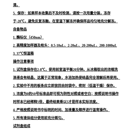
清。
5. 保存：如果样本收集后不及时检测，请按一次用量分装，冻存
于-20℃，避免反复冻融，在室温下解冻并确保样品均匀地充分解冻。
自备物品
1. 酶标仪（450nm）
2. 高精度加样器及枪头：0.5-10uL、2-20uL、20-200uL、200-1000uL
3. 37℃恒温箱
操作注意事项
1. 试剂盒保存在2-8℃，使用前室温平衡20分钟。从冰箱取出的浓缩洗
涤液会有结晶，这属于正常现象，水浴加热使结晶完全溶解后再使用。
2. 实验中不用的板条应立即放回自封袋中，密封（低温干燥）保存。
3. 浓度为0的S0号标准品即可视为阴性对照或者空白；按照说明书操作
时样本已经稀释5倍，最终结果乘以5才是样本实际浓度。
4. 严格按照说明书中标明的时间、加液量及顺序进行温育操作。
5. 所有液体组分使用前充分摇匀。
试剂盒组成