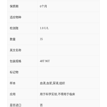
保质期
6个月
适应物种
1.0 U/L
检测限
35
数量
英文名称
48T 96T
包装规格
标记物
样本
血清,血浆,尿液,组织
应用
用于科学实验,不得用于临床
是否进口
否