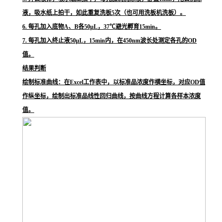
液，吸水纸上拍干，如此重复洗板5次（也可用洗板机洗板）。
6. 每孔加入底物A、B各50μL，37℃避光孵育15min。
7. 每孔加入终止液50μL，15min内，在450nm波长处测定各孔的OD
值。
结果判断
绘制标准曲线：在Excel工作表中，以标准品浓度作横坐标，对应OD值
作纵坐标，绘制出标准品线性回归曲线，按曲线方程计算各样本浓度
值。