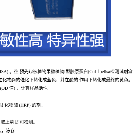
ISA
) 。往
预
先
包被植物果糖植物I型胶原蛋白(ColⅠ)elisa检测试剂盒
在化物酶的催化下转化成蓝色，并在酸的
作用下转化成最终的黄色。颜色
(
OD
值
) ，计算样品
活性
。
辣根
化物酶
(
HRP
) 的剂
。
，取上清
即
可检测。
装，冻存