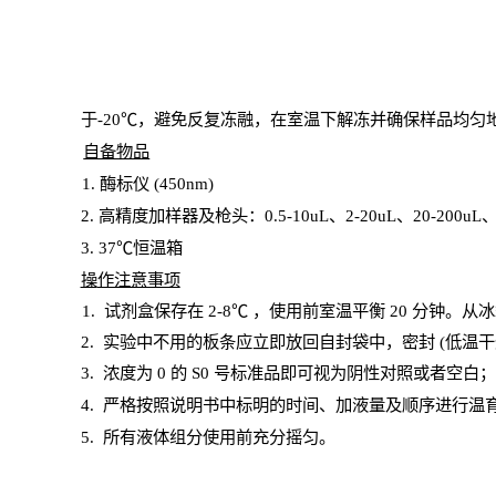
于
-20℃，避免反复冻融，在室温下解冻并确保样品均匀
自备物品
1
. 酶标仪 (450
nm
)
2.
高精度加样器及枪头：
0.5-10
uL
、
2-20
uL
、
20-200
uL
3
. 37℃恒温箱
操
作注意事项
1. 试剂盒保存在 2-8℃ ，使用前室温平衡 20
分钟。从冰
2.
实验中不用的板条应立即放回自封袋中，密封
(低温干
3. 浓度
为
0 的
S
0 号标准品即可视为阴性对照或者空白
4.
严格按照说明书中标明的时间、加液量及顺序进行温
5
.
所有液体组分使用前充分摇匀。