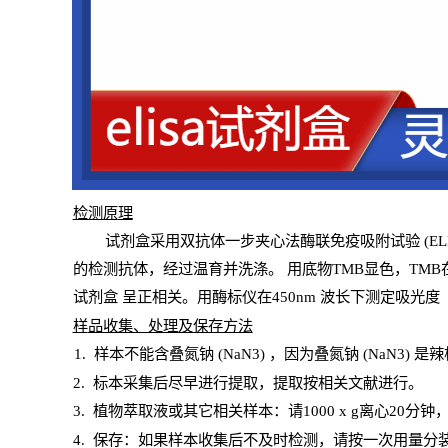
检测原
理
试
剂
盒采用双抗体一步夹心法酶联免疫吸附试验
(
EL
的检测抗体，经过温育并洗涤
。
用底物
TMB
显色，
TMB
试剂盒
呈正相关。用酶标仪在450
nm
波长下测定吸光
度
样
品收集、处理及保存方法
1
.
样本不能含叠氮钠
(
NaN
3) ，因为叠氮钠 (
NaN
3) 是
2
.
标本采集后尽早进行提取，提取按相关文献进行。
3
.
植物萃取液或其它相关样本：请
1000
x
g
离心
20分钟
4
. 保存：如果样本收集后不及时检测，请按一次用量分