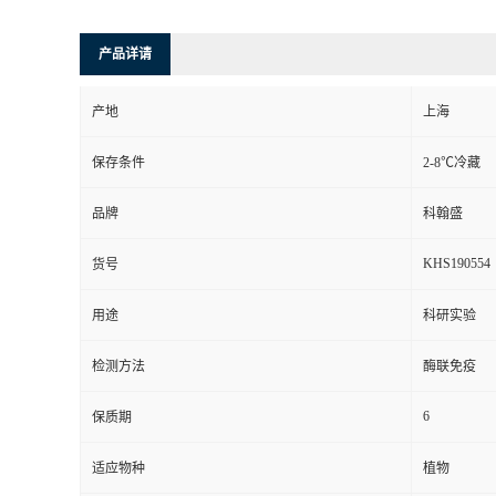
产品详请
产地
上海
保存条件
2-8℃冷藏
品牌
科翰盛
KHS190554
货号
用途
科研实验
检测方法
酶联免疫
6
保质期
适应物种
植物