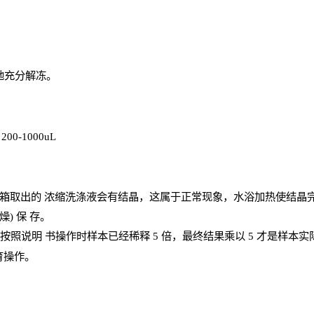
地充分解
冻
。
、
200-1000
uL
箱取出的
浓
缩洗涤液会有结晶，这属于正常现象，水浴加热使结晶
燥) 保
存
。
；按照说明
书操
作时样本已经稀释
5 倍，最终结果乘以 5 才是样本
育操作。