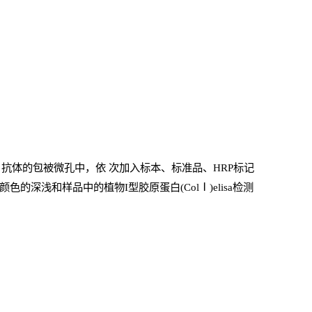
抗体的包被微孔中，依
次加入标本、标准品、
HRP
标记
的深浅和样品中的植物I型胶原蛋白(ColⅠ)elisa检测