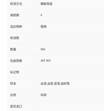
检测方法
酶联免疫
6
保质期
适应物种
植物
检测限
666
数量
48T 96T
包装规格
标记物
样本
血清,血浆,尿液,组织等
应用
科研
是否进口