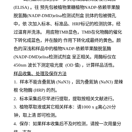
(
ELISA
) 。往
预
先
包被植物果糖植物NADP-依赖苹果酸
脱氢酶(NADP-DMD)elisa检测试剂盒
抗体的包被微孔
中，依
次加入标本、标准品、
HRP
标记的检测抗体，经
过温育并洗涤
。
用底物
TMB
显色，
TMB
在化物酶的催化
下转化成蓝色，并在酸的
作用下转化成最终的黄色。颜
色的深浅和样品中的植物NADP-依赖苹果酸脱氢酶
(NADP-DMD)elisa检测试剂盒
呈正相关。用酶标仪在
450
nm
波长下测定吸光
度
(
OD
值
) ，计算样品
活性
。
样
品收集、处理及保存方法
1
.
样本不能含叠氮钠
(
NaN
3) ，因为叠氮钠 (
NaN
3) 是辣
根
化物酶
(
HRP
) 的剂
。
2
.
标本采集后尽早进行提取，提取按相关文献进行。
3
.
植物萃取液或其它相关样本：请
1000
x
g
离心
20分
钟，取上清
即
可检测。
4
. 保存：如果样本收集后不及时检测，请按一次用量分