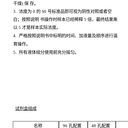
干燥) 保
存
。
3. 浓度
为
0 的
S
0 号标准品即可视为阴性对照或者空
白；按照说明
书操
作时样本已经稀释
5 倍，最终结果乘
以 5 才是样本实际浓度。
4.
严格按照说明书中标明的时间、加液量及顺序进行温
育操作。
5
.
所有液体组分使用前充分摇匀。
试剂盒组成
名
称
96
孔配
置
4
8
孔配置