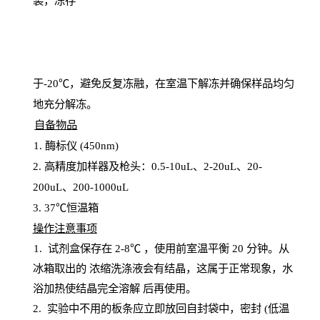
装，冻存
于
-20℃，避免反复冻融，在室温下解冻并确保样品均匀
地充分解
冻
。
自备物品
1
. 酶标仪 (450
nm
)
2.
高精度加样器及枪头：
0.5-10
uL
、
2-20
uL
、
20-
200
uL
、
200-1000
uL
3
. 37℃恒温箱
操
作注意事项
1. 试剂盒保存在 2-8℃ ，使用前室温平衡 20
分钟。从
冰箱取出的
浓
缩洗涤液会有结晶，这属于正常现象，水
浴加热使结晶完全溶解
后再使用。
2.
实验中不用的板条应立即放回自封袋中，密封
(低温