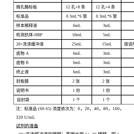
微孔酶
标板
12 孔×8
条
12 孔×4
条
标
准品
0
.3mL*6 管
0
.3mL*6 管
样本
稀释液
6
m
L
3
mL
检测抗体
-H
RP
1
0mL
5
mL
20×洗涤缓冲液
2
5mL
1
5mL
按说
底物
A
6
m
L
3
mL
底
物
B
6
m
L
3
mL
终
止液
6
m
L
3
mL
封板膜
2
张
2 张
说明书
1
份
1
份
自
封袋
1
个
1
个
0，20，40，80，160，
注：标准品
(
S
0-
S
5) 浓度依次为：
320
U
/
mL
试剂的准备