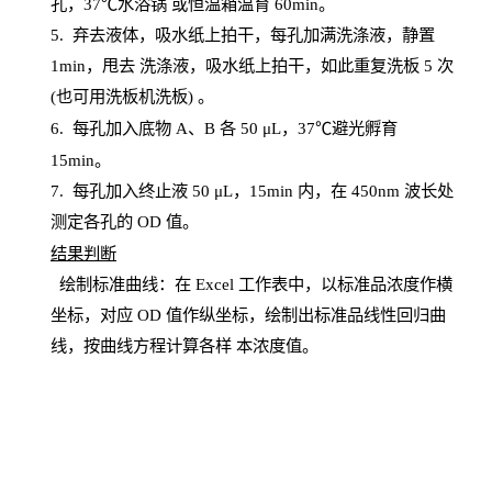
孔，
37℃水浴锅
或恒温箱温育
60
min
。
5.
弃去液体，吸水纸上拍干，每孔加满洗涤液，静置
1
min
，甩去
洗涤液，吸水纸上
拍
干，如此重复洗板
5 次
(也可用洗板机洗板) 。
6.
每孔加入底物
A、B 各 50 μL，37℃避光孵育
15min。
7. 每孔加入终止液 50 μ
L
，
15
min
内，在
450
nm
波长处
测定各孔的
OD
值。
结
果判断
绘制
标
准曲线：在
Excel
工作表中，以标准品浓度作横
坐标，对应
OD
值
作纵坐标，绘制出标准品线性回归曲
线，按曲线方程计算各样
本
浓度值。