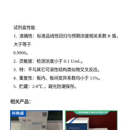
试剂盒性能
1
. 准确性：标准品线性回归与预期浓度相关系数
R
值，
大于等于
0.
9900。
2
.
灵敏度：检测浓度小于
0.1
。
U
/
mL
3
. 特：不与其它可溶性结构类似物交叉反应。
4
.
重复性：板内、板间变异系数均小于
15%。
5. 贮藏：2-8℃ ，避光
防潮保存。
相关产品：