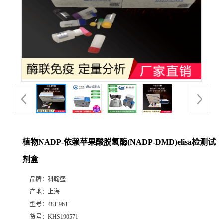
植物NADP-依赖苹果酸脱氢酶(NADP-DMD)elisa检测试
剂盒
品牌：
科翰盛
产地：
上海
型号：
48T 96T
货号：
KHS190571