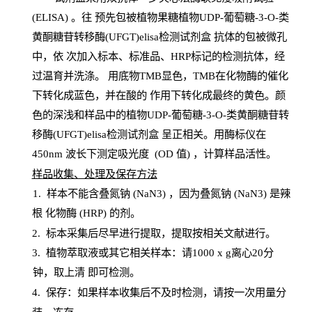
(
ELISA
) 。往
预
先
包被植物果糖植物UDP-葡萄糖-3-O-类
黄酮糖苷转移酶(UFGT)elisa检测试剂盒
抗体的包被微孔
中，依
次加入标本、标准品、
HRP
标记的检测抗体，经
过温育并洗涤
。
用底物
TMB
显色，
TMB
在化物酶的催化
下转化成蓝色，并在酸的
作用下转化成最终的黄色。颜
色的深浅和样品中的植物UDP-葡萄糖-3-O-类黄酮糖苷转
移酶(UFGT)elisa检测试剂盒
呈正相关。用酶标仪在
450
nm
波长下测定吸光
度
(
OD
值
) ，计算样品
活性
。
样
品收集、处理及保存方法
1
.
样本不能含叠氮钠
(
NaN
3) ，因为叠氮钠 (
NaN
3) 是辣
根
化物酶
(
HRP
) 的剂
。
2
.
标本采集后尽早进行提取，提取按相关文献进行。
3
.
植物萃取液或其它相关样本：请
1000
x
g
离心
20分
钟，取上清
即
可检测。
4
. 保存：如果样本收集后不及时检测，请按一次用量分