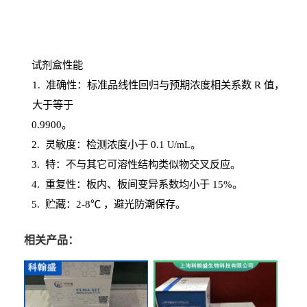
试剂盒性能
1
. 准确性：标准品线性回归与预期浓度相关系数
R
值，
大于等于
0.
9900。
2
.
灵敏度：检测浓度小于
0.1
。
U
/
mL
3
. 特：不与其它可溶性结构类似物交叉反应。
4
.
重复性：板内、板间变异系数均小于
15%。
5. 贮藏：2-8℃ ，避光
防潮保存。
相关产品：