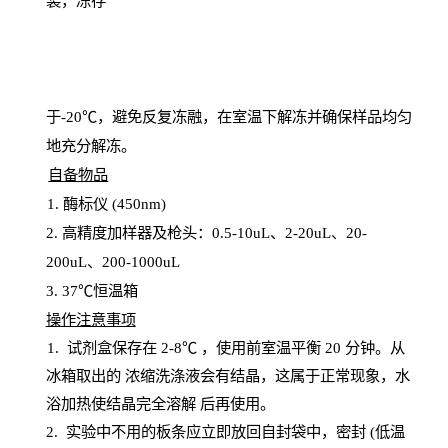
装，冻存
于
-20℃，避免反复冻融，在室温下解冻并确保样品均匀
地充分解
冻
。
自备物品
1
. 酶标仪 (450
nm
)
2.
高精度加样器及枪头：
0.5-10
uL
、
2-20
uL
、
20-
200
uL
、
200-1000
uL
3
. 37℃恒温箱
操
作注意事项
1. 试剂盒保存在 2-8℃ ，使用前室温平衡 20
分钟。从
冰箱取出的
浓
缩洗涤液会有结晶，这属于正常现象，水
浴加热使结晶完全溶解
后再使用。
2.
实验中不用的板条应立即放回自封袋中，密封
(低温