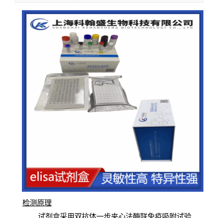
检测原
理
试
剂
盒采用双抗体一步夹心法酶联免疫吸附试验