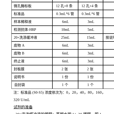
微孔酶
标板
12 孔×8
条
12 孔×4
条
标
准品
0
.3mL*6 管
0
.3mL*6 管
样本
稀释液
6
m
L
3
mL
检测抗体
-H
RP
1
0mL
5
mL
20×洗涤缓冲液
2
5mL
1
5mL
按说
底物
A
6
m
L
3
mL
底
物
B
6
m
L
3
mL
终
止液
6
m
L
3
mL
封板膜
2
张
2 张
说明书
1
份
1
份
自
封袋
1
个
1
个
0，20，40，80，160，
注：标准品
(
S
0-
S
5) 浓度依次为：
320
U
/
mL
试剂的准备