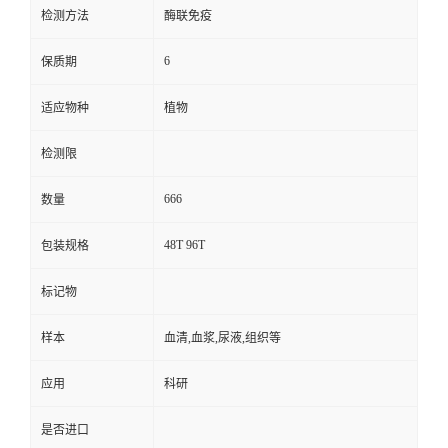
检测方法
酶联免疫
6
保质期
适应物种
植物
检测限
666
数量
48T 96T
包装规格
标记物
样本
血清,血浆,尿液,组织等
应用
科研
是否进口