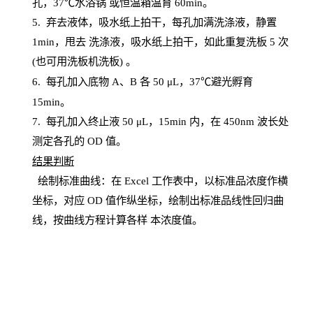
孔，
37℃水浴锅
或恒温箱温育
60
min
。
5.
弃去液体，吸水纸上拍干，每孔加满洗涤液，静置
1
min
，甩去
洗涤液，吸水纸上
拍
干，如此重复洗板
5 次
(也可用洗板机洗板) 。
6.
每孔加入底物
A、B 各 50 μL，37℃避光孵育
15min。
7. 每孔加入终止液 50 μ
L
，
15
min
内，在
450
nm
波长处
测定各孔的
OD
值。
结
果判断
绘制
标
准曲线：在
Excel
工作表中，以标准品浓度作横
坐标，对应
OD
值
作纵坐标，绘制出标准品线性回归曲
线，按曲线方程计算各样
本
浓度值。