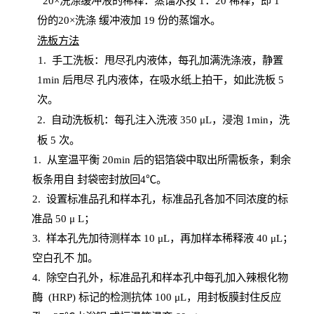
20
×洗涤缓冲液的稀释：蒸馏水按 1：20 稀释，即 1
份的20×洗涤
缓冲液加
19 份
的蒸馏水。
洗板方法
1.
手工洗板：甩尽孔内液体，每孔加满洗涤液，静置
1
min
后甩尽
孔内液体，在吸水纸上拍干，如此洗板
5
次
。
2.
自动洗板机：每孔注入洗液
350 μL，浸泡 1min，洗
板 5 次。
1
. 从室温平衡 20
min
后的铝箔袋中取出所需板条，剩余
板条用自
封
袋密封放回
4℃。
2. 设
置
标准品孔和样本孔，标准品孔各加不同浓度的标
准品
50 μ
L
；
3. 样本孔先加待测样本 10 μL，再加样本稀释液 40 μ
L
；
空白孔不
加。
4
.
除空白孔外，标准品孔和样本孔中每孔加入辣根化物
酶
(
HRP
) 标记的检测抗体 100 μ
L
，用封板膜封住反应