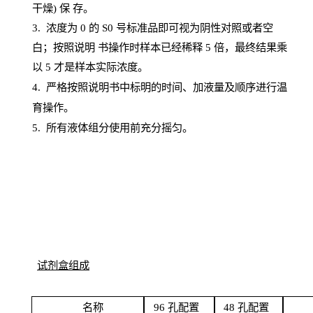
干燥) 保
存
。
3. 浓度
为
0 的
S
0 号标准品即可视为阴性对照或者空
白；按照说明
书操
作时样本已经稀释
5 倍，最终结果乘
以 5 才是样本实际浓度。
4.
严格按照说明书中标明的时间、加液量及顺序进行温
育操作。
5
.
所有液体组分使用前充分摇匀。
试剂盒组成
名
称
96
孔配
置
4
8
孔配置