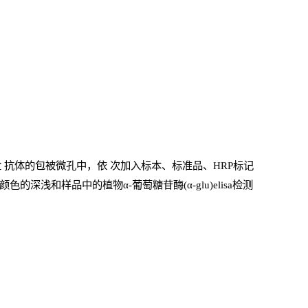
盒
抗体的包被微孔中，依
次加入标本、标准品、
HRP
标记
的深浅和样品中的植物α-葡萄糖苷酶(α-glu)elisa检测