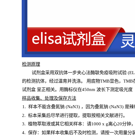
检测原
理
试
剂
盒采用双抗体一步夹心法酶联免疫吸附试验
(
EL
的检测抗体，经过温育并洗涤
。
用底物
TMB
显色，
TMB
试剂盒
呈正相关。用酶标仪在450
nm
波长下测定吸光
度
样
品收集、处理及保存方法
1
.
样本不能含叠氮钠
(
NaN
3) ，因为叠氮钠 (
NaN
3) 是
2
.
标本采集后尽早进行提取，提取按相关文献进行。
3
.
植物萃取液或其它相关样本：请
1000
x
g
离心
20分钟
4
. 保存：如果样本收集后不及时检测，请按一次用量分