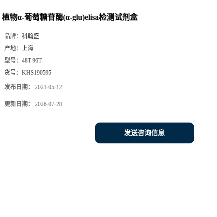
植物α-葡萄糖苷酶(α-glu)elisa检测试剂盒
品牌：
科翰盛
产地：
上海
型号：
48T 96T
货号：
KHS190595
发布日期：
2023-05-12
更新日期：
2026-07-28
发送咨询信息