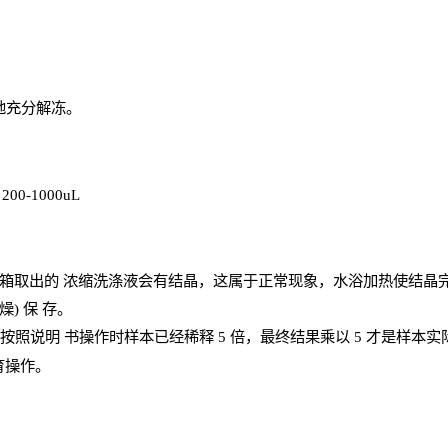
地充分解
冻
。
、
200-1000
uL
箱取出的
浓
缩洗涤液会有结晶，这属于正常现象，水浴加热使结晶
燥) 保
存
。
；按照说明
书操
作时样本已经稀释
5 倍，最终结果乘以 5 才是样本
育操作。