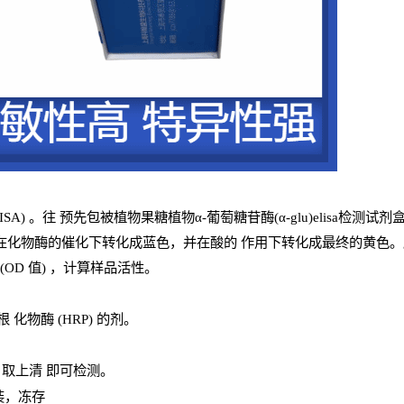
ISA
) 。往
预
先
包被植物果糖植物α-葡萄糖苷酶(α-glu)elisa检测试剂
在化物酶的催化下转化成蓝色，并在酸的
作用下转化成最终的黄色。颜色
(
OD
值
) ，计算样品
活性
。
辣根
化物酶
(
HRP
) 的剂
。
，取上清
即
可检测。
装，冻存