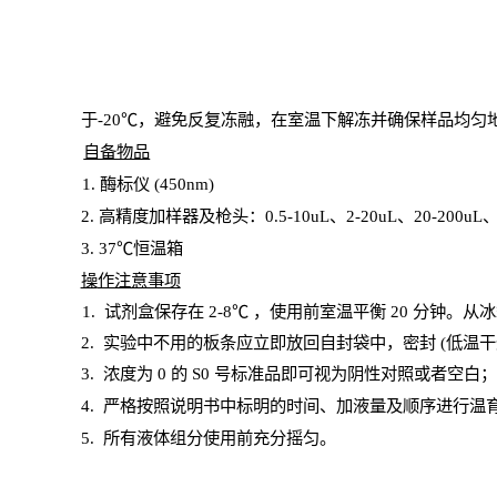
于
-20℃，避免反复冻融，在室温下解冻并确保样品均匀
自备物品
1
. 酶标仪 (450
nm
)
2.
高精度加样器及枪头：
0.5-10
uL
、
2-20
uL
、
20-200
uL
3
. 37℃恒温箱
操
作注意事项
1. 试剂盒保存在 2-8℃ ，使用前室温平衡 20
分钟。从冰
2.
实验中不用的板条应立即放回自封袋中，密封
(低温干
3. 浓度
为
0 的
S
0 号标准品即可视为阴性对照或者空白
4.
严格按照说明书中标明的时间、加液量及顺序进行温
5
.
所有液体组分使用前充分摇匀。