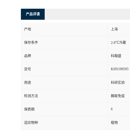
产品详请
产地
上海
保存条件
2-8℃冷藏
品牌
科翰盛
KHS190595
货号
用途
科研实验
检测方法
酶联免疫
6
保质期
适应物种
植物