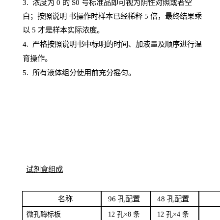
3. 浓度
为
0 的
S
0 号标准品即可视为阴性对照或者空
白；按照说明
书操
作时样本已经稀释
5 倍，最终结果乘
以 5 才是样本实际浓度。
4.
严格按照说明书中标明的时间、加液量及顺序进行温
育操作。
5
.
所有液体组分使用前充分摇匀。
试剂盒组成
名
称
96
孔配
置
4
8
孔配置
微孔酶
标板
12 孔×8
条
12 孔×4
条