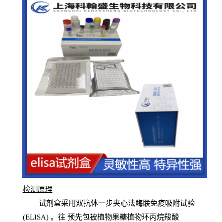
检测原
理
试
剂
盒采用双抗体一步夹心法酶联免疫吸附试验
(
ELISA
) 。往
预
先
包被植物果糖植物环丙烷羧酸