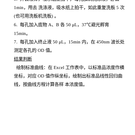
1
min
，甩去
洗涤液，吸水纸上
拍
干，如此重复洗板
5 次
(也可用洗板机洗板) 。
6.
每孔加入底物
A、B 各 50 μL，37℃避光孵育
15min。
7. 每孔加入终止液 50 μ
L
，
15
min
内，在
450
nm
波长处
测定各孔的
OD
值。
结
果判断
绘制
标
准曲线：在
Excel
工作表中，以标准品浓度作横
坐标，对应
OD
值
作纵坐标，绘制出标准品线性回归曲
线，按曲线方程计算各样
本
浓度值。