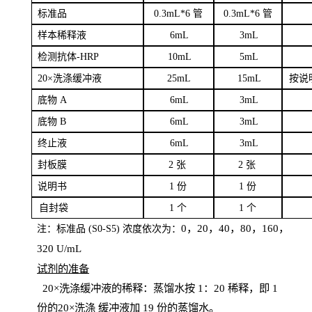
标
准品
0
.3mL*6 管
0
.3mL*6 管
样本
稀释液
6
m
L
3
mL
检测抗体
-H
RP
1
0mL
5
mL
20×洗涤缓冲液
2
5mL
1
5mL
按说
底物
A
6
m
L
3
mL
底
物
B
6
m
L
3
mL
终
止液
6
m
L
3
mL
封板膜
2
张
2 张
说明书
1
份
1
份
自
封袋
1
个
1
个
0，20，40，80，160，
注：标准品
(
S
0-
S
5) 浓度依次为：
320
U
/
mL
试剂的准备
20
×洗涤缓冲液的稀释：蒸馏水按 1：20 稀释，即 1
份的20×洗涤
缓冲液加
19 份
的蒸馏水。