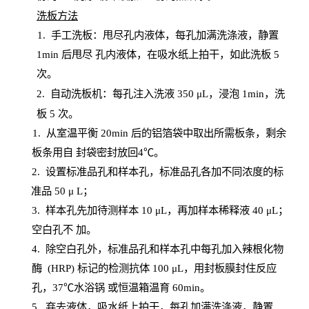
洗板方法
1.
手工洗板：甩尽孔内液体，每孔加满洗涤液，静置
1
min
后甩尽
孔内液体，在吸水纸上拍干，如此洗板
5
次
。
2.
自动洗板机：每孔注入洗液
350 μL，浸泡 1min，洗
板 5 次。
1
. 从室温平衡 20
min
后的铝箔袋中取出所需板条，剩余
板条用自
封
袋密封放回
4℃。
2. 设
置
标准品孔和样本孔，标准品孔各加不同浓度的标
准品
50 μ
L
；
3. 样本孔先加待测样本 10 μL，再加样本稀释液 40 μ
L
；
空白孔不
加。
4
.
除空白孔外，标准品孔和样本孔中每孔加入辣根化物
酶
(
HRP
) 标记的检测抗体 100 μ
L
，用封板膜封住反应
孔，
37℃水浴锅
或恒温箱温育
60
min
。
5.
弃去液体，吸水纸上拍干，每孔加满洗涤液，静置