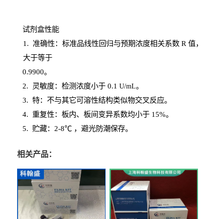
试剂盒性能
1
. 准确性：标准品线性回归与预期浓度相关系数
R
值，
大于等于
0.
9900。
2
.
灵敏度：检测浓度小于
0.1
。
U
/
mL
3
. 特：不与其它可溶性结构类似物交叉反应。
4
.
重复性：板内、板间变异系数均小于
15%。
5. 贮藏：2-8℃ ，避光
防潮保存。
相关产品：