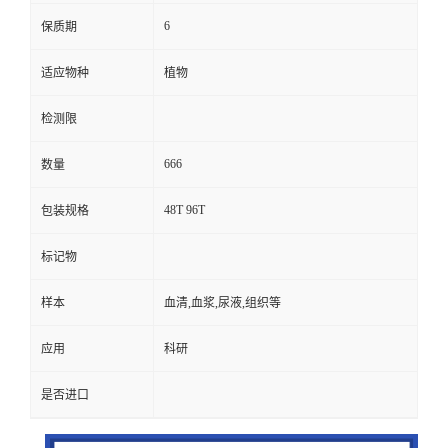
6
保质期
适应物种
植物
检测限
666
数量
48T 96T
包装规格
标记物
样本
血清,血浆,尿液,组织等
应用
科研
是否进口