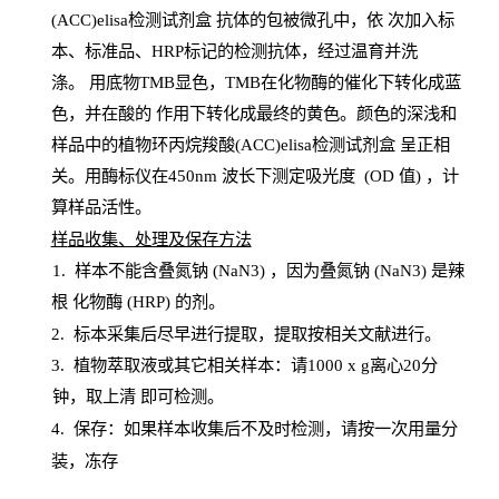
(ACC)elisa检测试剂盒
抗体的包被微孔中，依
次加入标
本、标准品、
HRP
标记的检测抗体，经过温育并洗
涤
。
用底物
TMB
显色，
TMB
在化物酶的催化下转化成蓝
色，并在酸的
作用下转化成最终的黄色。颜色的深浅和
样品中的植物环丙烷羧酸(ACC)elisa检测试剂盒
呈正相
关。用酶标仪在450
nm
波长下测定吸光
度
(
OD
值
) ，计
算样品
活性
。
样
品收集、处理及保存方法
1
.
样本不能含叠氮钠
(
NaN
3) ，因为叠氮钠 (
NaN
3) 是辣
根
化物酶
(
HRP
) 的剂
。
2
.
标本采集后尽早进行提取，提取按相关文献进行。
3
.
植物萃取液或其它相关样本：请
1000
x
g
离心
20分
钟，取上清
即
可检测。
4
. 保存：如果样本收集后不及时检测，请按一次用量分
装，冻存