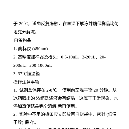
于
-20℃，避免反复冻融，在室温下解冻并确保样品均匀
地充分解
冻
。
自备物品
1
. 酶标仪 (450
nm
)
2.
高精度加样器及枪头：
0.5-10
uL
、
2-20
uL
、
20-
200
uL
、
200-1000
uL
3
. 37℃恒温箱
操
作注意事项
1. 试剂盒保存在 2-8℃ ，使用前室温平衡 20
分钟。从
冰箱取出的
浓
缩洗涤液会有结晶，这属于正常现象，水
浴加热使结晶完全溶解
后再使用。
2.
实验中不用的板条应立即放回自封袋中，密封
(低温
干燥) 保
存
。