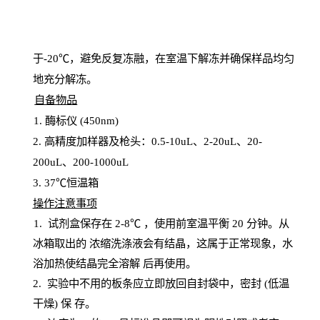
于
-20℃，避免反复冻融，在室温下解冻并确保样品均匀
地充分解
冻
。
自备物品
1
. 酶标仪 (450
nm
)
2.
高精度加样器及枪头：
0.5-10
uL
、
2-20
uL
、
20-
200
uL
、
200-1000
uL
3
. 37℃恒温箱
操
作注意事项
1. 试剂盒保存在 2-8℃ ，使用前室温平衡 20
分钟。从
冰箱取出的
浓
缩洗涤液会有结晶，这属于正常现象，水
浴加热使结晶完全溶解
后再使用。
2.
实验中不用的板条应立即放回自封袋中，密封
(低温
干燥) 保
存
。