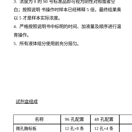
3. 浓度
为
0 的
S
0 号标准品即可视为阴性对照或者空
白；按照说明
书操
作时样本已经稀释
5 倍，最终结果乘
以 5 才是样本实际浓度。
4.
严格按照说明书中标明的时间、加液量及顺序进行温
育操作。
5
.
所有液体组分使用前充分摇匀。
试剂盒组成
名
称
96
孔配
置
4
8
孔配置
微孔酶
标板
12 孔×8
条
12 孔×4
条