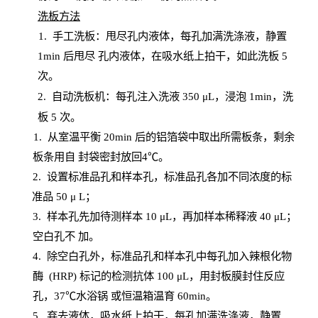
洗板方法
1.
手工洗板：甩尽孔内液体，每孔加满洗涤液，静置
1
min
后甩尽
孔内液体，在吸水纸上拍干，如此洗板
5
次
。
2.
自动洗板机：每孔注入洗液
350 μL，浸泡 1min，洗
板 5 次。
1
. 从室温平衡 20
min
后的铝箔袋中取出所需板条，剩余
板条用自
封
袋密封放回
4℃。
2. 设
置
标准品孔和样本孔，标准品孔各加不同浓度的标
准品
50 μ
L
；
3. 样本孔先加待测样本 10 μL，再加样本稀释液 40 μ
L
；
空白孔不
加。
4
.
除空白孔外，标准品孔和样本孔中每孔加入辣根化物
酶
(
HRP
) 标记的检测抗体 100 μ
L
，用封板膜封住反应
孔，
37℃水浴锅
或恒温箱温育
60
min
。
5.
弃去液体，吸水纸上拍干，每孔加满洗涤液，静置