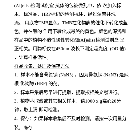
(AI)elisa检测试剂盒
抗体的包被微孔中，依
次加入标
本、标准品、
HRP
标记的检测抗体，经过温育并洗
涤
。
用底物
TMB
显色，
TMB
在化物酶的催化下转化成蓝
色，并在酸的
作用下转化成最终的黄色。颜色的深浅和
样品中的植物不溶性酸性转化酶(AI)elisa检测试剂盒
呈
正相关。用酶标仪在450
nm
波长下测定吸光
度
(
OD
值
)
，计算样品
活性
。
样
品收集、处理及保存方法
1
.
样本不能含叠氮钠
(
NaN
3) ，因为叠氮钠 (
NaN
3) 是辣
根
化物酶
(
HRP
) 的剂
。
2
.
标本采集后尽早进行提取，提取按相关文献进行。
3
.
植物萃取液或其它相关样本：请
1000
x
g
离心
20分
钟，取上清
即
可检测。
4
. 保存：如果样本收集后不及时检测，请按一次用量分
装，冻存