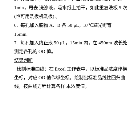
1
min
，甩去
洗涤液，吸水纸上
拍
干，如此重复洗板
5 次
(也可用洗板机洗板) 。
6.
每孔加入底物
A、B 各 50 μL，37℃避光孵育
15min。
7. 每孔加入终止液 50 μ
L
，
15
min
内，在
450
nm
波长处
测定各孔的
OD
值。
结
果判断
绘制
标
准曲线：在
Excel
工作表中，以标准品浓度作横
坐标，对应
OD
值
作纵坐标，绘制出标准品线性回归曲
线，按曲线方程计算各样
本
浓度值。