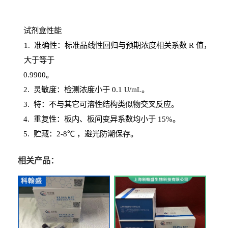
试剂盒性能
1
. 准确性：标准品线性回归与预期浓度相关系数
R
值，
大于等于
0.
9900。
2
.
灵敏度：检测浓度小于
0.1
。
U
/
mL
3
. 特：不与其它可溶性结构类似物交叉反应。
4
.
重复性：板内、板间变异系数均小于
15%。
5. 贮藏：2-8℃ ，避光
防潮保存。
相关产品：