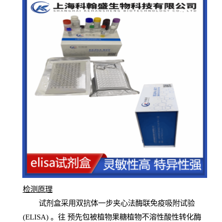
检测原
理
试
剂
盒采用双抗体一步夹心法酶联免疫吸附试验
(
ELISA
) 。往
预
先
包被植物果糖植物不溶性酸性转化酶