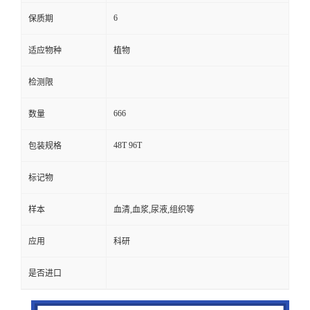
6
保质期
适应物种
植物
检测限
666
数量
48T 96T
包装规格
标记物
样本
血清,血浆,尿液,组织等
应用
科研
是否进口