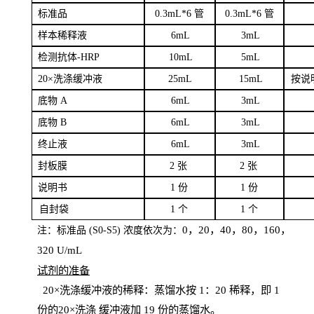
标
准品
0
.3mL*6 管
0
.3mL*6 管
样本
稀释液
6
m
L
3
mL
检测抗体
-H
RP
1
0mL
5
mL
20×洗涤缓冲液
2
5mL
1
5mL
按说
底物
A
6
m
L
3
mL
底
物
B
6
m
L
3
mL
终
止液
6
m
L
3
mL
封板膜
2
张
2 张
说明书
1
份
1
份
自
封袋
1
个
1
个
0，20，40，80，160，
注：标准品
(
S
0-
S
5) 浓度依次为：
320
U
/
mL
试剂的准备
20
×洗涤缓冲液的稀释：蒸馏水按 1：20 稀释，即 1
份的20×洗涤
缓冲液加
19 份
的蒸馏水。