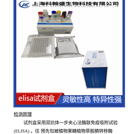
检测原
理
试
剂
盒采用双抗体一步夹心法酶联免疫吸附试验
(
ELISA
) 。往
预
先
包被植物果糖植物草胺膦转移酶