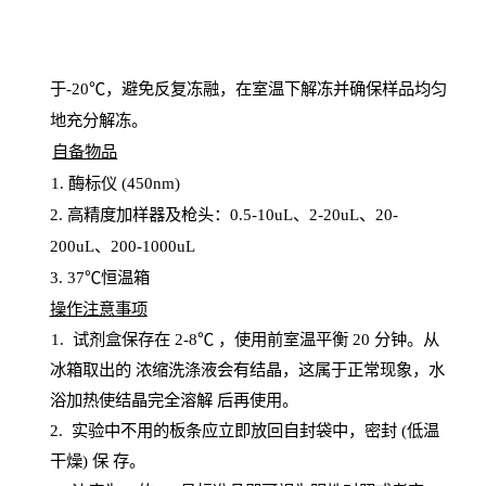
于
-20℃，避免反复冻融，在室温下解冻并确保样品均匀
地充分解
冻
。
自备物品
1
. 酶标仪 (450
nm
)
2.
高精度加样器及枪头：
0.5-10
uL
、
2-20
uL
、
20-
200
uL
、
200-1000
uL
3
. 37℃恒温箱
操
作注意事项
1. 试剂盒保存在 2-8℃ ，使用前室温平衡 20
分钟。从
冰箱取出的
浓
缩洗涤液会有结晶，这属于正常现象，水
浴加热使结晶完全溶解
后再使用。
2.
实验中不用的板条应立即放回自封袋中，密封
(低温
干燥) 保
存
。