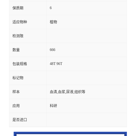
6
保质期
适应物种
植物
检测限
666
数量
48T 96T
包装规格
标记物
样本
血清,血浆,尿液,组织等
应用
科研
是否进口