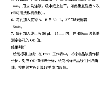
1
min
，甩去
洗涤液，吸水纸上
拍
干，如此重复洗板
5 次
(也可用洗板机洗板) 。
6.
每孔加入底物
A、B 各 50 μL，37℃避光孵育
15min。
7. 每孔加入终止液 50 μ
L
，
15
min
内，在
450
nm
波长处
测定各孔的
OD
值。
结
果判断
绘制
标
准曲线：在
Excel
工作表中，以标准品浓度作横
坐标，对应
OD
值
作纵坐标，绘制出标准品线性回归曲
线，按曲线方程计算各样
本
浓度值。