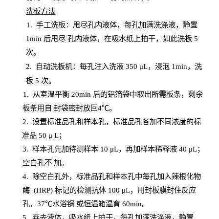
洗板方法
1.
手工洗板：甩尽孔内液体，每孔加满洗涤液，静置
1
min
后甩尽
孔内液体，在吸水纸上拍干，如此洗板
5
次
。
2.
自动洗板机：每孔注入洗液
350 μL，浸泡 1min，洗
板 5 次。
1
. 从室温平衡 20
min
后的铝箔袋中取出所需板条，剩余
板条用自
封
袋密封放回
4℃。
2. 设
置
标准品孔和样本孔，标准品孔各加不同浓度的标
准品
50 μ
L
；
3. 样本孔先加待测样本 10 μL，再加样本稀释液 40 μ
L
；
空白孔不
加。
4
.
除空白孔外，标准品孔和样本孔中每孔加入辣根化物
酶
(
HRP
) 标记的检测抗体 100 μ
L
，用封板膜封住反应
孔，
37℃水浴锅
或恒温箱温育
60
min
。
5.
弃去液体，吸水纸上拍干，每孔加满洗涤液，静置