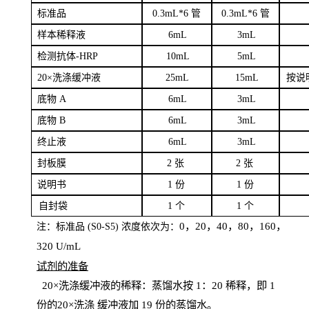
标
准品
0
.3mL*6 管
0
.3mL*6 管
样本
稀释液
6
m
L
3
mL
检测抗体
-H
RP
1
0mL
5
mL
20×洗涤缓冲液
2
5mL
1
5mL
按说
底物
A
6
m
L
3
mL
底
物
B
6
m
L
3
mL
终
止液
6
m
L
3
mL
封板膜
2
张
2 张
说明书
1
份
1
份
自
封袋
1
个
1
个
0，20，40，80，160，
注：标准品
(
S
0-
S
5) 浓度依次为：
320
U
/
mL
试剂的准备
20
×洗涤缓冲液的稀释：蒸馏水按 1：20 稀释，即 1
份的20×洗涤
缓冲液加
19 份
的蒸馏水。