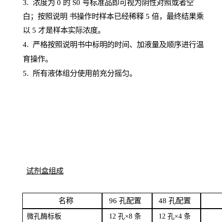
3. 浓度
为
0 的
S
0 号标准品即可视为阴性对照或者空
白；按照说明
书操
作时样本已经稀释
5 倍，最终结果乘
以 5 才是样本实际浓度。
4.
严格按照说明书中标明的时间、加液量及顺序进行温
育操作。
5
.
所有液体组分使用前充分摇匀。
试剂盒组成
名
称
96
孔配
置
4
8
孔配置
微孔酶
标板
12 孔×8
条
12 孔×4
条