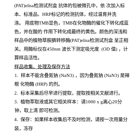
(PAT)elisa检测试剂盒
抗体的包被微孔中，依
次加入标
本、标准品、
HRP
标记的检测抗体，经过温育并洗
涤
。
用底物
TMB
显色，
TMB
在化物酶的催化下转化成蓝
色，并在酸的
作用下转化成最终的黄色。颜色的深浅和
样品中的植物草胺膦转移酶(PAT)elisa检测试剂盒
呈正相
关。用酶标仪在450
nm
波长下测定吸光
度
(
OD
值
) ，计
算样品
活性
。
样
品收集、处理及保存方法
1
.
样本不能含叠氮钠
(
NaN
3) ，因为叠氮钠 (
NaN
3) 是辣
根
化物酶
(
HRP
) 的剂
。
2
.
标本采集后尽早进行提取，提取按相关文献进行。
3
.
植物萃取液或其它相关样本：请
1000
x
g
离心
20分
钟，取上清
即
可检测。
4
. 保存：如果样本收集后不及时检测，请按一次用量分
装，冻存