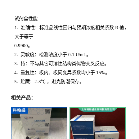
试剂盒性能
1
. 准确性：标准品线性回归与预期浓度相关系数
R
值，
大于等于
0.
9900。
2
.
灵敏度：检测浓度小于
0.1
。
U
/
mL
3
. 特：不与其它可溶性结构类似物交叉反应。
4
.
重复性：板内、板间变异系数均小于
15%。
5. 贮藏：2-8℃ ，避光
防潮保存。
相关产品：