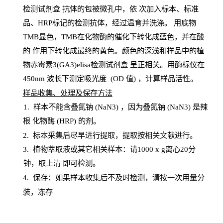
检测试剂盒
抗体的包被微孔中，依
次加入标本、标准
品、
HRP
标记的检测抗体，经过温育并洗涤
。
用底物
TMB
显色，
TMB
在化物酶的催化下转化成蓝色，并在酸
的
作用下转化成最终的黄色。颜色的深浅和样品中的植
物赤霉素3(GA3)elisa检测试剂盒
呈正相关。用酶标仪在
450
nm
波长下测定吸光
度
(
OD
值
) ，计算样品
活性
。
样
品收集、处理及保存方法
1
.
样本不能含叠氮钠
(
NaN
3) ，因为叠氮钠 (
NaN
3) 是辣
根
化物酶
(
HRP
) 的剂
。
2
.
标本采集后尽早进行提取，提取按相关文献进行。
3
.
植物萃取液或其它相关样本：请
1000
x
g
离心
20分
钟，取上清
即
可检测。
4
. 保存：如果样本收集后不及时检测，请按一次用量分
装，冻存