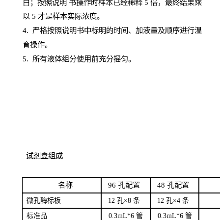
白；按照说明
书操
作时样本已经稀释
5 倍，最终结果乘
以 5 才是样本实际浓度。
4.
严格按照说明书中标明的时间、加液量及顺序进行温
育操作。
5
.
所有液体组分使用前充分摇匀。
试剂盒组成
名
称
96
孔配
置
4
8
孔配置
微孔酶
标板
12 孔×8
条
12 孔×4
条
标
准品
0
.3mL*6 管
0
.3mL*6 管