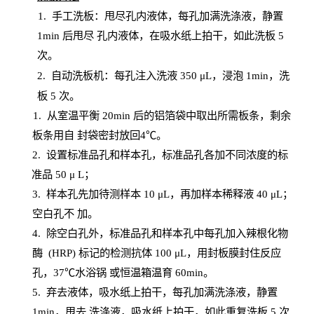
1.
手工洗板：甩尽孔内液体，每孔加满洗涤液，静置
1
min
后甩尽
孔内液体，在吸水纸上拍干，如此洗板
5
次
。
2.
自动洗板机：每孔注入洗液
350 μL，浸泡 1min，洗
板 5 次。
1
. 从室温平衡 20
min
后的铝箔袋中取出所需板条，剩余
板条用自
封
袋密封放回
4℃。
2. 设
置
标准品孔和样本孔，标准品孔各加不同浓度的标
准品
50 μ
L
；
3. 样本孔先加待测样本 10 μL，再加样本稀释液 40 μ
L
；
空白孔不
加。
4
.
除空白孔外，标准品孔和样本孔中每孔加入辣根化物
酶
(
HRP
) 标记的检测抗体 100 μ
L
，用封板膜封住反应
孔，
37℃水浴锅
或恒温箱温育
60
min
。
5.
弃去液体，吸水纸上拍干，每孔加满洗涤液，静置
1
min
，甩去
洗涤液，吸水纸上
拍
干，如此重复洗板
5 次