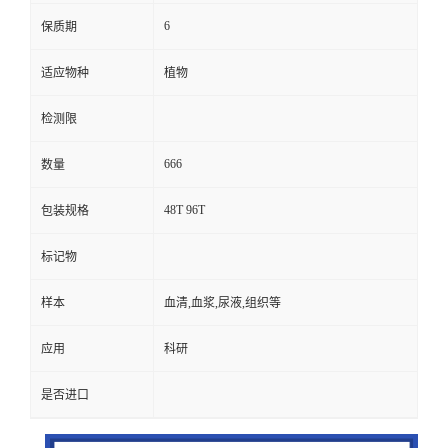
6
保质期
适应物种
植物
检测限
666
数量
48T 96T
包装规格
标记物
样本
血清,血浆,尿液,组织等
应用
科研
是否进口