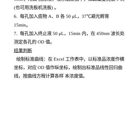
(也可用洗板机洗板) 。
6.
每孔加入底物
A、B 各 50 μL，37℃避光孵育
15min。
7. 每孔加入终止液 50 μ
L
，
15
min
内，在
450
nm
波长处
测定各孔的
OD
值。
结
果判断
绘制
标
准曲线：在
Excel
工作表中，以标准品浓度作横
坐标，对应
OD
值
作纵坐标，绘制出标准品线性回归曲
线，按曲线方程计算各样
本
浓度值。