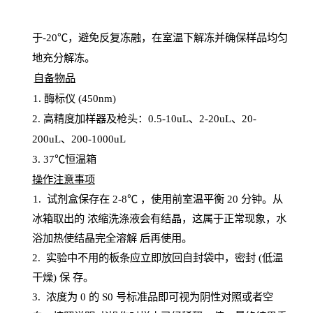
于
-20℃，避免反复冻融，在室温下解冻并确保样品均匀
地充分解
冻
。
自备物品
1
. 酶标仪 (450
nm
)
2.
高精度加样器及枪头：
0.5-10
uL
、
2-20
uL
、
20-
200
uL
、
200-1000
uL
3
. 37℃恒温箱
操
作注意事项
1. 试剂盒保存在 2-8℃ ，使用前室温平衡 20
分钟。从
冰箱取出的
浓
缩洗涤液会有结晶，这属于正常现象，水
浴加热使结晶完全溶解
后再使用。
2.
实验中不用的板条应立即放回自封袋中，密封
(低温
干燥) 保
存
。
3. 浓度
为
0 的
S
0 号标准品即可视为阴性对照或者空