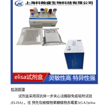
检测原
理
试
剂
盒采用双抗体一步夹心法酶联免疫吸附试验
(
ELISA
) 。往
预
先
包被植物果糖植物赤霉素3(GA3)elisa