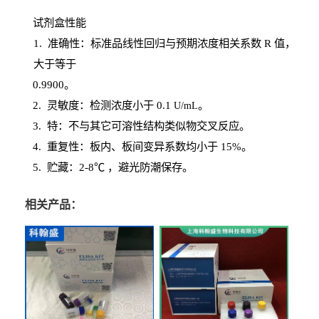
试剂盒性能
1
. 准确性：标准品线性回归与预期浓度相关系数
R
值，
大于等于
0.
9900。
2
.
灵敏度：检测浓度小于
0.1
。
U
/
mL
3
. 特：不与其它可溶性结构类似物交叉反应。
4
.
重复性：板内、板间变异系数均小于
15%。
5. 贮藏：2-8℃ ，避光
防潮保存。
相关产品：