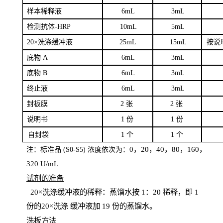
样本
稀释液
6
m
L
3
mL
检测抗体
-H
RP
1
0mL
5
mL
20×洗涤缓冲液
2
5mL
1
5mL
按说
底物
A
6
m
L
3
mL
底
物
B
6
m
L
3
mL
终
止液
6
m
L
3
mL
封板膜
2
张
2 张
说明书
1
份
1
份
自
封袋
1
个
1
个
0，20，40，80，160，
注：标准品
(
S
0-
S
5) 浓度依次为：
320
U
/
mL
试剂的准备
20
×洗涤缓冲液的稀释：蒸馏水按 1：20 稀释，即 1
份的20×洗涤
缓冲液加
19 份
的蒸馏水。
洗板方法