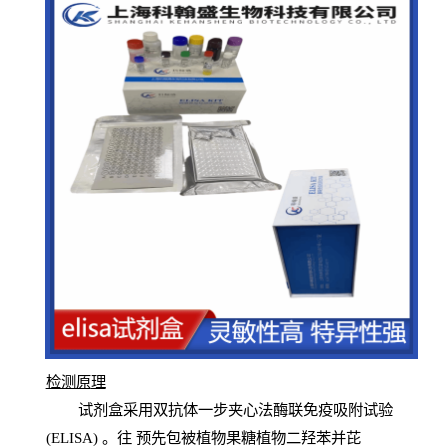
检测原
理
试
剂
盒采用双抗体一步夹心法酶联免疫吸附试验
(
ELISA
) 。往
预
先
包被植物果糖植物二羟苯并芘