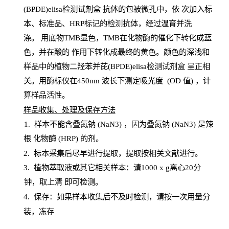
(BPDE)elisa检测试剂盒
抗体的包被微孔中，依
次加入标
本、标准品、
HRP
标记的检测抗体，经过温育并洗
涤
。
用底物
TMB
显色，
TMB
在化物酶的催化下转化成蓝
色，并在酸的
作用下转化成最终的黄色。颜色的深浅和
样品中的植物二羟苯并芘(BPDE)elisa检测试剂盒
呈正相
关。用酶标仪在450
nm
波长下测定吸光
度
(
OD
值
) ，计
算样品
活性
。
样
品收集、处理及保存方法
1
.
样本不能含叠氮钠
(
NaN
3) ，因为叠氮钠 (
NaN
3) 是辣
根
化物酶
(
HRP
) 的剂
。
2
.
标本采集后尽早进行提取，提取按相关文献进行。
3
.
植物萃取液或其它相关样本：请
1000
x
g
离心
20分
钟，取上清
即
可检测。
4
. 保存：如果样本收集后不及时检测，请按一次用量分
装，冻存