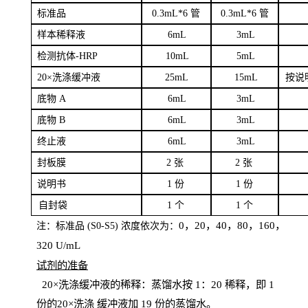
标
准品
0
.3mL*6 管
0
.3mL*6 管
样本
稀释液
6
m
L
3
mL
检测抗体
-H
RP
1
0mL
5
mL
20×洗涤缓冲液
2
5mL
1
5mL
按说
底物
A
6
m
L
3
mL
底
物
B
6
m
L
3
mL
终
止液
6
m
L
3
mL
封板膜
2
张
2 张
说明书
1
份
1
份
自
封袋
1
个
1
个
0，20，40，80，160，
注：标准品
(
S
0-
S
5) 浓度依次为：
320
U
/
mL
试剂的准备
20
×洗涤缓冲液的稀释：蒸馏水按 1：20 稀释，即 1
份的20×洗涤
缓冲液加
19 份
的蒸馏水。