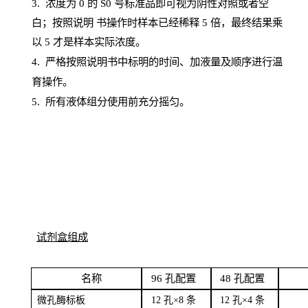
3. 浓度
为
0 的
S
0 号标准品即可视为阴性对照或者空
白；按照说明
书操
作时样本已经稀释
5 倍，最终结果乘
以 5 才是样本实际浓度。
4.
严格按照说明书中标明的时间、加液量及顺序进行温
育操作。
5
.
所有液体组分使用前充分摇匀。
试剂盒组成
名
称
96
孔配
置
4
8
孔配置
微孔酶
标板
12 孔×8
条
12 孔×4
条