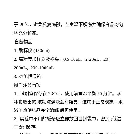
于
-20℃，避免反复冻融，在室温下解冻并确保样品均匀
地充分解
冻
。
自备物品
1
. 酶标仪 (450
nm
)
2.
高精度加样器及枪头：
0.5-10
uL
、
2-20
uL
、
20-
200
uL
、
200-1000
uL
3
. 37℃恒温箱
操
作注意事项
1. 试剂盒保存在 2-8℃ ，使用前室温平衡 20
分钟。从
冰箱取出的
浓
缩洗涤液会有结晶，这属于正常现象，水
浴加热使结晶完全溶解
后再使用。
2.
实验中不用的板条应立即放回自封袋中，密封
(低温
干燥) 保
存
。