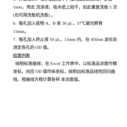
1
min
，甩去
洗涤液，吸水纸上
拍
干，如此重复洗板
5 次
(也可用洗板机洗板) 。
6.
每孔加入底物
A、B 各 50 μL，37℃避光孵育
15min。
7. 每孔加入终止液 50 μ
L
，
15
min
内，在
450
nm
波长处
测定各孔的
OD
值。
结
果判断
绘制
标
准曲线：在
Excel
工作表中，以标准品浓度作横
坐标，对应
OD
值
作纵坐标，绘制出标准品线性回归曲
线，按曲线方程计算各样
本
浓度值。