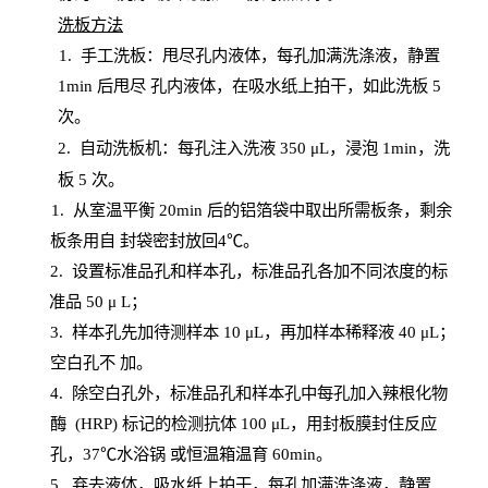
洗板方法
1.
手工洗板：甩尽孔内液体，每孔加满洗涤液，静置
1
min
后甩尽
孔内液体，在吸水纸上拍干，如此洗板
5
次
。
2.
自动洗板机：每孔注入洗液
350 μL，浸泡 1min，洗
板 5 次。
1
. 从室温平衡 20
min
后的铝箔袋中取出所需板条，剩余
板条用自
封
袋密封放回
4℃。
2. 设
置
标准品孔和样本孔，标准品孔各加不同浓度的标
准品
50 μ
L
；
3. 样本孔先加待测样本 10 μL，再加样本稀释液 40 μ
L
；
空白孔不
加。
4
.
除空白孔外，标准品孔和样本孔中每孔加入辣根化物
酶
(
HRP
) 标记的检测抗体 100 μ
L
，用封板膜封住反应
孔，
37℃水浴锅
或恒温箱温育
60
min
。
5.
弃去液体，吸水纸上拍干，每孔加满洗涤液，静置