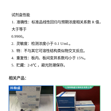
试剂盒性能
1
. 准确性：标准品线性回归与预期浓度相关系数
R
值，
大于等于
0.
9900。
2
.
灵敏度：检测浓度小于
0.1
。
U
/
mL
3
. 特：不与其它可溶性结构类似物交叉反应。
4
.
重复性：板内、板间变异系数均小于
15%。
5. 贮藏：2-8℃ ，避光
防潮保存。
相关产品：