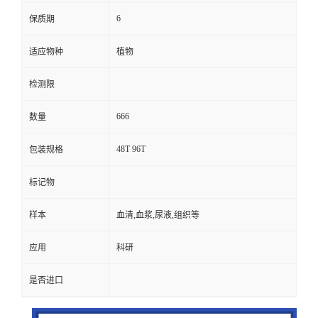
6
保质期
适应物种
植物
检测限
666
数量
48T 96T
包装规格
标记物
样本
血清,血浆,尿液,组织等
应用
科研
是否进口