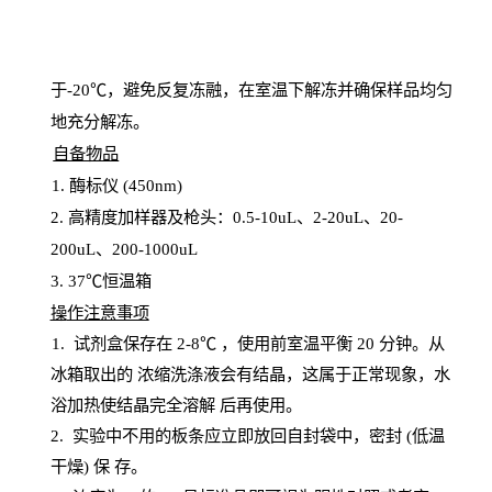
于
-20℃，避免反复冻融，在室温下解冻并确保样品均匀
地充分解
冻
。
自备物品
1
. 酶标仪 (450
nm
)
2.
高精度加样器及枪头：
0.5-10
uL
、
2-20
uL
、
20-
200
uL
、
200-1000
uL
3
. 37℃恒温箱
操
作注意事项
1. 试剂盒保存在 2-8℃ ，使用前室温平衡 20
分钟。从
冰箱取出的
浓
缩洗涤液会有结晶，这属于正常现象，水
浴加热使结晶完全溶解
后再使用。
2.
实验中不用的板条应立即放回自封袋中，密封
(低温
干燥) 保
存
。