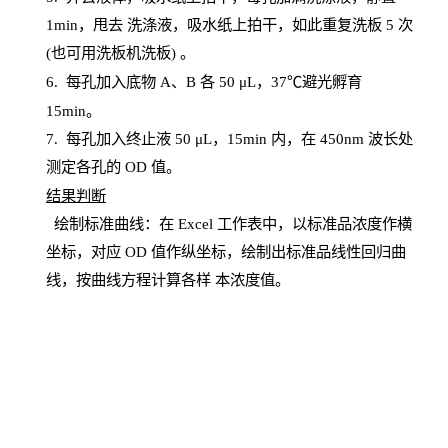
1
min
，甩去
洗涤液，吸水纸上
拍
干，如此重复洗板
5 次
(也可用洗板机洗板) 。
6.
每孔加入底物
A、B 各 50 μL，37℃避光孵育
15min。
7. 每孔加入终止液 50 μ
L
，
15
min
内，在
450
nm
波长处
测定各孔的
OD
值。
结
果判断
绘制
标
准曲线：在
Excel
工作表中，以标准品浓度作横
坐标，对应
OD
值
作纵坐标，绘制出标准品线性回归曲
线，按曲线方程计算各样
本
浓度值。