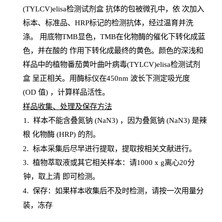
(TYLCV)elisa检测试剂盒
抗体的包被微孔中，依
次加入
标本、标准品、
HRP
标记的检测抗体，经过温育并洗
涤
。
用底物
TMB
显色，
TMB
在化物酶的催化下转化成蓝
色，并在酸的
作用下转化成最终的黄色。颜色的深浅和
样品中的植物番茄黄叶曲叶病毒(TYLCV)elisa检测试剂
盒
呈正相关。用酶标仪在450
nm
波长下测定吸光
度
(
OD
值
) ，计算样品
活性
。
样
品收集、处理及保存方法
1
.
样本不能含叠氮钠
(
NaN
3) ，因为叠氮钠 (
NaN
3) 是辣
根
化物酶
(
HRP
) 的剂
。
2
.
标本采集后尽早进行提取，提取按相关文献进行。
3
.
植物萃取液或其它相关样本：请
1000
x
g
离心
20分
钟，取上清
即
可检测。
4
. 保存：如果样本收集后不及时检测，请按一次用量分
装，冻存