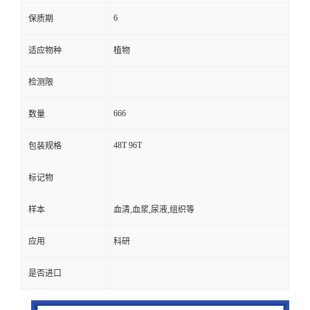
6
保质期
适应物种
植物
检测限
666
数量
48T 96T
包装规格
标记物
样本
血清,血浆,尿液,组织等
应用
科研
是否进口