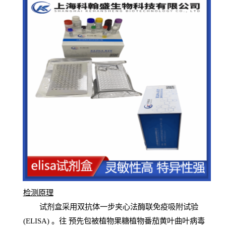
检测原
理
试
剂
盒采用双抗体一步夹心法酶联免疫吸附试验
(
ELISA
) 。往
预
先
包被植物果糖植物番茄黄叶曲叶病毒