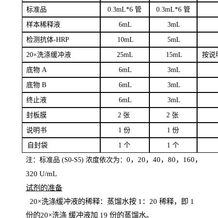
标
准品
0
.3mL*6 管
0
.3mL*6 管
样本
稀释液
6
m
L
3
mL
检测抗体
-H
RP
1
0mL
5
mL
20×洗涤缓冲液
2
5mL
1
5mL
按说
底物
A
6
m
L
3
mL
底
物
B
6
m
L
3
mL
终
止液
6
m
L
3
mL
封板膜
2
张
2 张
说明书
1
份
1
份
自
封袋
1
个
1
个
0，20，40，80，160，
注：标准品
(
S
0-
S
5) 浓度依次为：
320
U
/
mL
试剂的准备
20
×洗涤缓冲液的稀释：蒸馏水按 1：20 稀释，即 1
份的20×洗涤
缓冲液加
19 份
的蒸馏水。