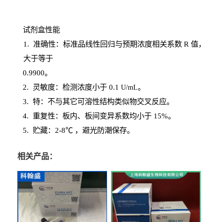
试剂盒性能
1
. 准确性：标准品线性回归与预期浓度相关系数
R
值，
大于等于
0.
9900。
2
.
灵敏度：检测浓度小于
0.1
。
U
/
mL
3
. 特：不与其它可溶性结构类似物交叉反应。
4
.
重复性：板内、板间变异系数均小于
15%。
5. 贮藏：2-8℃ ，避光
防潮保存。
相关产品：