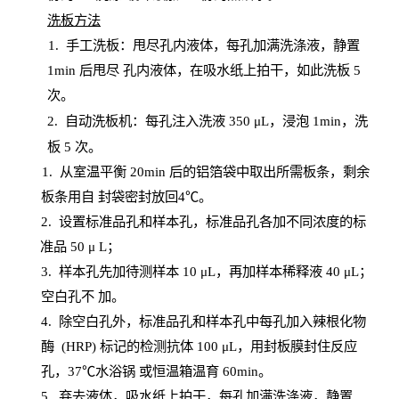
洗板方法
1.
手工洗板：甩尽孔内液体，每孔加满洗涤液，静置
1
min
后甩尽
孔内液体，在吸水纸上拍干，如此洗板
5
次
。
2.
自动洗板机：每孔注入洗液
350 μL，浸泡 1min，洗
板 5 次。
1
. 从室温平衡 20
min
后的铝箔袋中取出所需板条，剩余
板条用自
封
袋密封放回
4℃。
2. 设
置
标准品孔和样本孔，标准品孔各加不同浓度的标
准品
50 μ
L
；
3. 样本孔先加待测样本 10 μL，再加样本稀释液 40 μ
L
；
空白孔不
加。
4
.
除空白孔外，标准品孔和样本孔中每孔加入辣根化物
酶
(
HRP
) 标记的检测抗体 100 μ
L
，用封板膜封住反应
孔，
37℃水浴锅
或恒温箱温育
60
min
。
5.
弃去液体，吸水纸上拍干，每孔加满洗涤液，静置