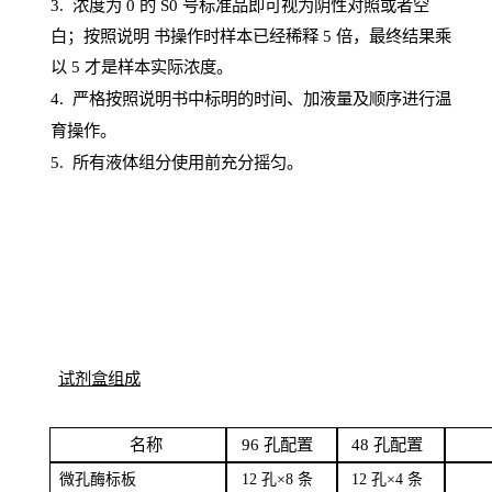
3. 浓度
为
0 的
S
0 号标准品即可视为阴性对照或者空
白；按照说明
书操
作时样本已经稀释
5 倍，最终结果乘
以 5 才是样本实际浓度。
4.
严格按照说明书中标明的时间、加液量及顺序进行温
育操作。
5
.
所有液体组分使用前充分摇匀。
试剂盒组成
名
称
96
孔配
置
4
8
孔配置
微孔酶
标板
12 孔×8
条
12 孔×4
条