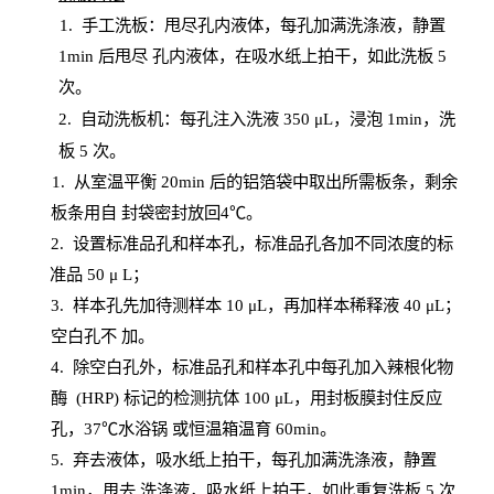
1.
手工洗板：甩尽孔内液体，每孔加满洗涤液，静置
1
min
后甩尽
孔内液体，在吸水纸上拍干，如此洗板
5
次
。
2.
自动洗板机：每孔注入洗液
350 μL，浸泡 1min，洗
板 5 次。
1
. 从室温平衡 20
min
后的铝箔袋中取出所需板条，剩余
板条用自
封
袋密封放回
4℃。
2. 设
置
标准品孔和样本孔，标准品孔各加不同浓度的标
准品
50 μ
L
；
3. 样本孔先加待测样本 10 μL，再加样本稀释液 40 μ
L
；
空白孔不
加。
4
.
除空白孔外，标准品孔和样本孔中每孔加入辣根化物
酶
(
HRP
) 标记的检测抗体 100 μ
L
，用封板膜封住反应
孔，
37℃水浴锅
或恒温箱温育
60
min
。
5.
弃去液体，吸水纸上拍干，每孔加满洗涤液，静置
1
min
，甩去
洗涤液，吸水纸上
拍
干，如此重复洗板
5 次