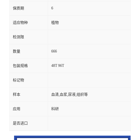
6
保质期
适应物种
植物
检测限
666
数量
48T 96T
包装规格
标记物
样本
血清,血浆,尿液,组织等
应用
科研
是否进口