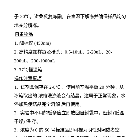
于
-20℃，避免反复冻融，在室温下解冻并确保样品均匀
地充分解
冻
。
自备物品
1
. 酶标仪 (450
nm
)
2.
高精度加样器及枪头：
0.5-10
uL
、
2-20
uL
、
20-
200
uL
、
200-1000
uL
3
. 37℃恒温箱
操
作注意事项
1. 试剂盒保存在 2-8℃ ，使用前室温平衡 20
分钟。从
冰箱取出的
浓
缩洗涤液会有结晶，这属于正常现象，水
浴加热使结晶完全溶解
后再使用。
2.
实验中不用的板条应立即放回自封袋中，密封
(低温
干燥) 保
存
。
3. 浓度
为
0 的
S
0 号标准品即可视为阴性对照或者空