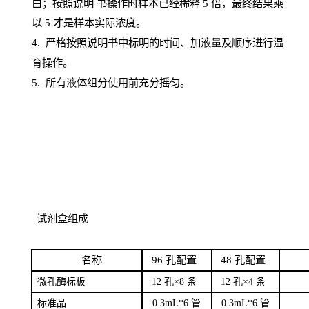
白；按照说明
书操
作时样本已经稀释
5 倍，最终结果乘
以 5 才是样本实际浓度。
4.
严格按照说明书中标明的时间、加液量及顺序进行温
育操作。
5
.
所有液体组分使用前充分摇匀。
试剂盒组成
名
称
96
孔配
置
4
8
孔配置
微孔酶
标板
12 孔×8
条
12 孔×4
条
标
准品
0
.3mL*6 管
0
.3mL*6 管