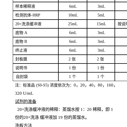
样本
稀释液
6
m
L
3
mL
检测抗体
-H
RP
1
0mL
5
mL
20×洗涤缓冲液
2
5mL
1
5mL
按说
底物
A
6
m
L
3
mL
底
物
B
6
m
L
3
mL
终
止液
6
m
L
3
mL
封板膜
2
张
2 张
说明书
1
份
1
份
自
封袋
1
个
1
个
0，20，40，80，160，
注：标准品
(
S
0-
S
5) 浓度依次为：
320
U
/
mL
试剂的准备
20
×洗涤缓冲液的稀释：蒸馏水按 1：20 稀释，即 1
份的20×洗涤
缓冲液加
19 份
的蒸馏水。
洗板方法