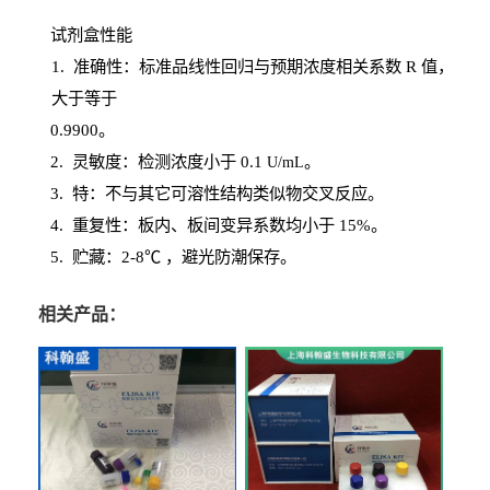
试剂盒性能
1
. 准确性：标准品线性回归与预期浓度相关系数
R
值，
大于等于
0.
9900。
2
.
灵敏度：检测浓度小于
0.1
。
U
/
mL
3
. 特：不与其它可溶性结构类似物交叉反应。
4
.
重复性：板内、板间变异系数均小于
15%。
5. 贮藏：2-8℃ ，避光
防潮保存。
相关产品：