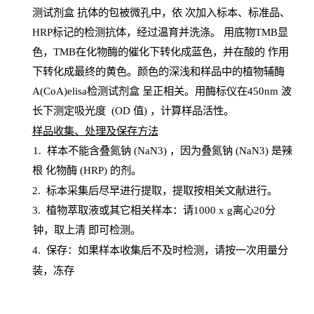
测试剂盒
抗体的包被微孔中，依
次加入标本、标准品、
HRP
标记的检测抗体，经过温育并洗涤
。
用底物
TMB
显
色，
TMB
在化物酶的催化下转化成蓝色，并在酸的
作用
下转化成最终的黄色。颜色的深浅和样品中的植物辅酶
A(CoA)elisa检测试剂盒
呈正相关。用酶标仪在450
nm
波
长下测定吸光
度
(
OD
值
) ，计算样品
活性
。
样
品收集、处理及保存方法
1
.
样本不能含叠氮钠
(
NaN
3) ，因为叠氮钠 (
NaN
3) 是辣
根
化物酶
(
HRP
) 的剂
。
2
.
标本采集后尽早进行提取，提取按相关文献进行。
3
.
植物萃取液或其它相关样本：请
1000
x
g
离心
20分
钟，取上清
即
可检测。
4
. 保存：如果样本收集后不及时检测，请按一次用量分
装，冻存