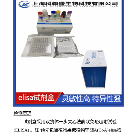
检测原
理
试
剂
盒采用双抗体一步夹心法酶联免疫吸附试验
(
ELISA
) 。往
预
先
包被植物果糖植物辅酶A(CoA)elisa检