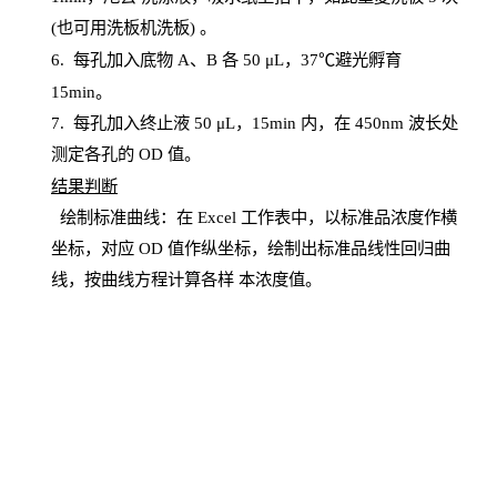
(也可用洗板机洗板) 。
6.
每孔加入底物
A、B 各 50 μL，37℃避光孵育
15min。
7. 每孔加入终止液 50 μ
L
，
15
min
内，在
450
nm
波长处
测定各孔的
OD
值。
结
果判断
绘制
标
准曲线：在
Excel
工作表中，以标准品浓度作横
坐标，对应
OD
值
作纵坐标，绘制出标准品线性回归曲
线，按曲线方程计算各样
本
浓度值。