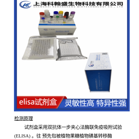
检测原
理
试
剂
盒采用双抗体一步夹心法酶联免疫吸附试验
(
ELISA
) 。往
预
先
包被植物果糖植物磺基转移酶