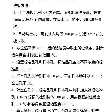
洗板方法
1.
手工洗板：甩尽孔内液体，每孔加满洗涤液，静置
1
min
后甩尽
孔内液体，在吸水纸上拍干，如此洗板
5
次
。
2.
自动洗板机：每孔注入洗液
350 μL，浸泡 1min，洗
板 5 次。
1
. 从室温平衡 20
min
后的铝箔袋中取出所需板条，剩余
板条用自
封
袋密封放回
4℃。
2. 设
置
标准品孔和样本孔，标准品孔各加不同浓度的标
准品
50 μ
L
；
3. 样本孔先加待测样本 10 μL，再加样本稀释液 40 μ
L
；
空白孔不
加。
4
.
除空白孔外，标准品孔和样本孔中每孔加入辣根化物
酶
(
HRP
) 标记的检测抗体 100 μ
L
，用封板膜封住反应
孔，
37℃水浴锅
或恒温箱温育
60
min
。
5.
弃去液体，吸水纸上拍干，每孔加满洗涤液，静置