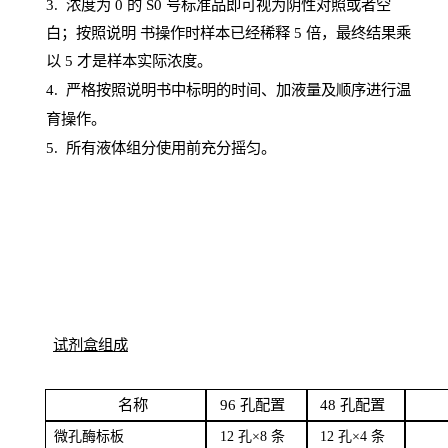
3. 浓度
为
0 的
S
0 号标准品即可视为阴性对照或者空
白；按照说明
书操
作时样本已经稀释
5 倍，最终结果乘
以 5 才是样本实际浓度。
4.
严格按照说明书中标明的时间、加液量及顺序进行温
育操作。
5
.
所有液体组分使用前充分摇匀。
试剂盒组成
名
称
96
孔配
置
4
8
孔配置
微孔酶
标板
12 孔×8
条
12 孔×4
条