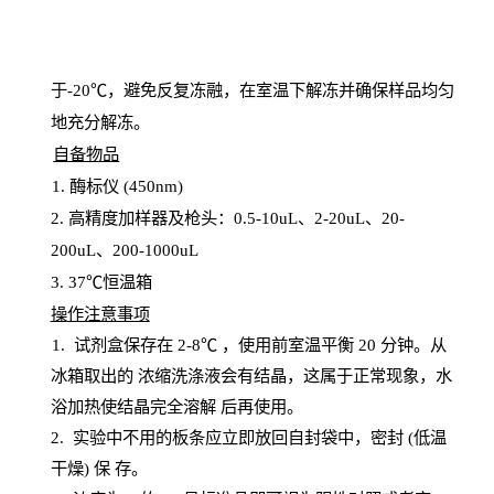
于
-20℃，避免反复冻融，在室温下解冻并确保样品均匀
地充分解
冻
。
自备物品
1
. 酶标仪 (450
nm
)
2.
高精度加样器及枪头：
0.5-10
uL
、
2-20
uL
、
20-
200
uL
、
200-1000
uL
3
. 37℃恒温箱
操
作注意事项
1. 试剂盒保存在 2-8℃ ，使用前室温平衡 20
分钟。从
冰箱取出的
浓
缩洗涤液会有结晶，这属于正常现象，水
浴加热使结晶完全溶解
后再使用。
2.
实验中不用的板条应立即放回自封袋中，密封
(低温
干燥) 保
存
。