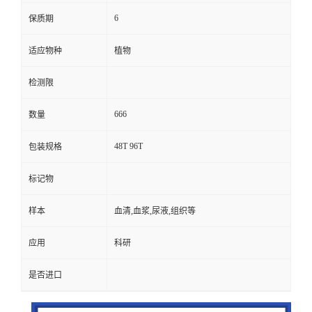
6
保质期
适应物种
植物
检测限
666
数量
48T 96T
包装规格
标记物
样本
血清,血浆,尿液,组织等
应用
科研
是否进口