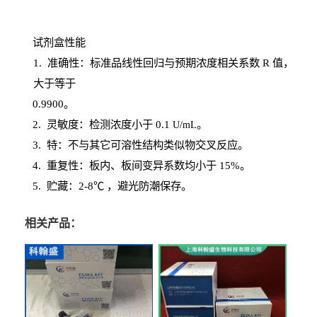
试剂盒性能
1
. 准确性：标准品线性回归与预期浓度相关系数
R
值，
大于等于
0.
9900。
2
.
灵敏度：检测浓度小于
0.1
。
U
/
mL
3
. 特：不与其它可溶性结构类似物交叉反应。
4
.
重复性：板内、板间变异系数均小于
15%。
5. 贮藏：2-8℃ ，避光
防潮保存。
相关产品：