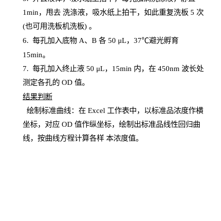
1
min
，甩去
洗涤液，吸水纸上
拍
干，如此重复洗板
5 次
(也可用洗板机洗板) 。
6.
每孔加入底物
A、B 各 50 μL，37℃避光孵育
15min。
7. 每孔加入终止液 50 μ
L
，
15
min
内，在
450
nm
波长处
测定各孔的
OD
值。
结
果判断
绘制
标
准曲线：在
Excel
工作表中，以标准品浓度作横
坐标，对应
OD
值
作纵坐标，绘制出标准品线性回归曲
线，按曲线方程计算各样
本
浓度值。