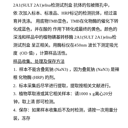
2A1(SULT 2A1)elisa检测试剂盒
抗体的包被微孔中，
依
次加入标本、标准品、
HRP
标记的检测抗体，经过温
育并洗涤
。
用底物
TMB
显色，
TMB
在化物酶的催化下转
化成蓝色，并在酸的
作用下转化成最终的黄色。颜色的
深浅和样品中的植物磺基转移酶 2A1(SULT 2A1)elisa检
测试剂盒
呈正相关。用酶标仪在450
nm
波长下测定吸光
度
(
OD
值
) ，计算样品
活性
。
样
品收集、处理及保存方法
1
.
样本不能含叠氮钠
(
NaN
3) ，因为叠氮钠 (
NaN
3) 是辣
根
化物酶
(
HRP
) 的剂
。
2
.
标本采集后尽早进行提取，提取按相关文献进行。
3
.
植物萃取液或其它相关样本：请
1000
x
g
离心
20分
钟，取上清
即
可检测。
4
. 保存：如果样本收集后不及时检测，请按一次用量分
装，冻存