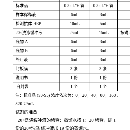
标
准品
0
.3mL*6 管
0
.3mL*6 管
样本
稀释液
6
m
L
3
mL
检测抗体
-H
RP
1
0mL
5
mL
20×洗涤缓冲液
2
5mL
1
5mL
按说
底物
A
6
m
L
3
mL
底
物
B
6
m
L
3
mL
终
止液
6
m
L
3
mL
封板膜
2
张
2 张
说明书
1
份
1
份
自
封袋
1
个
1
个
0，20，40，80，160，
注：标准品
(
S
0-
S
5) 浓度依次为：
320
U
/
mL
试剂的准备
20
×洗涤缓冲液的稀释：蒸馏水按 1：20 稀释，即 1
份的20×洗涤
缓冲液加
19 份
的蒸馏水。