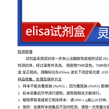
检测原
理
试
剂
盒采用双抗体一步夹心法酶联免疫吸附试验
(
EL
检测抗体，经过温育并洗涤
。
用底物
TMB
显色，
TMB
在
盒
呈正相关。用酶标仪在450
nm
波长下测定吸光
度
(
OD
样
品收集、处理及保存方法
1
.
样本不能含叠氮钠
(
NaN
3) ，因为叠氮钠 (
NaN
3) 是
2
.
标本采集后尽早进行提取，提取按相关文献进行。
3
.
植物萃取液或其它相关样本：请
1000
x
g
离心
20分钟
4
. 保存：如果样本收集后不及时检测，请按一次用量分