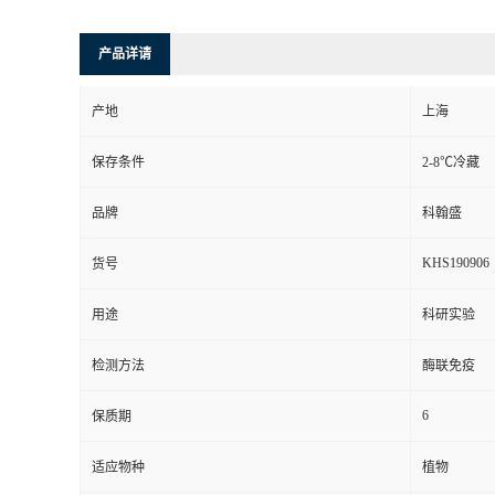
产品详请
产地
上海
保存条件
2-8℃冷藏
品牌
科翰盛
KHS190906
货号
用途
科研实验
检测方法
酶联免疫
6
保质期
适应物种
植物