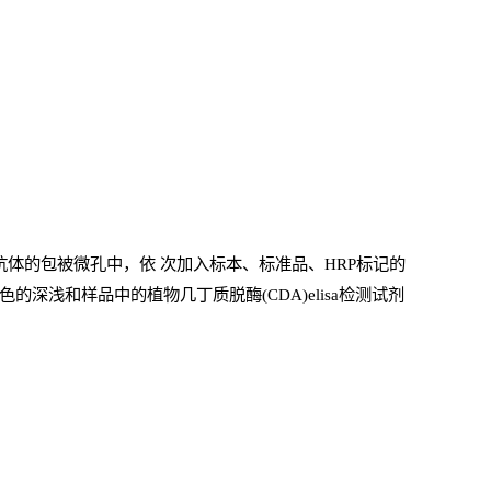
抗体的包被微孔中，依
次加入标本、标准品、
HRP
标记的
的深浅和样品中的植物几丁质脱酶(CDA)elisa检测试剂