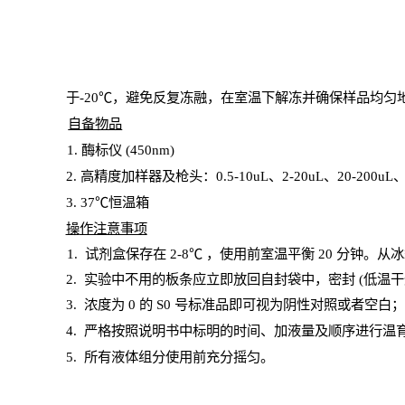
于
-20℃，避免反复冻融，在室温下解冻并确保样品均匀
自备物品
1
. 酶标仪 (450
nm
)
2.
高精度加样器及枪头：
0.5-10
uL
、
2-20
uL
、
20-200
uL
3
. 37℃恒温箱
操
作注意事项
1. 试剂盒保存在 2-8℃ ，使用前室温平衡 20
分钟。从冰
2.
实验中不用的板条应立即放回自封袋中，密封
(低温干
3. 浓度
为
0 的
S
0 号标准品即可视为阴性对照或者空白
4.
严格按照说明书中标明的时间、加液量及顺序进行温
5
.
所有液体组分使用前充分摇匀。