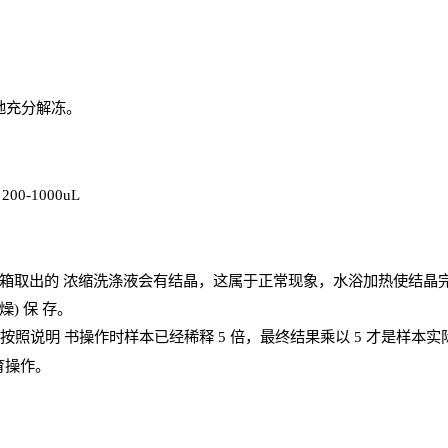
地充分解
冻
。
、
200-1000
uL
箱取出的
浓
缩洗涤液会有结晶，这属于正常现象，水浴加热使结晶
燥) 保
存
。
；按照说明
书操
作时样本已经稀释
5 倍，最终结果乘以 5 才是样本
育操作。