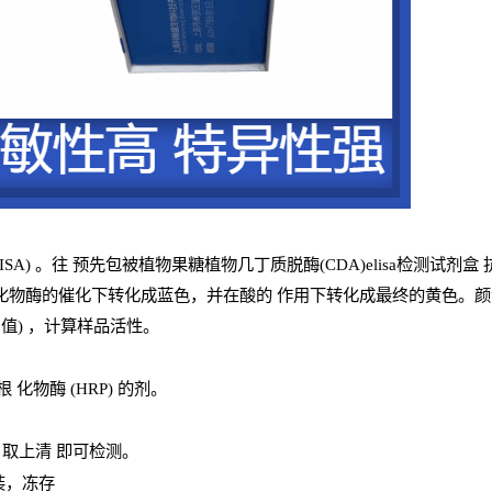
ISA
) 。往
预
先
包被植物果糖植物几丁质脱酶(CDA)elisa检测试剂盒
化物酶的催化下转化成蓝色，并在酸的
作用下转化成最终的黄色。颜色
值
) ，计算样品
活性
。
辣根
化物酶
(
HRP
) 的剂
。
，取上清
即
可检测。
装，冻存