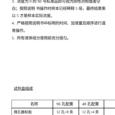
3. 浓度
为
0 的
S
0 号标准品即可视为阴性对照或者空
白；按照说明
书操
作时样本已经稀释
5 倍，最终结果乘
以 5 才是样本实际浓度。
4.
严格按照说明书中标明的时间、加液量及顺序进行温
育操作。
5
.
所有液体组分使用前充分摇匀。
试剂盒组成
名
称
96
孔配
置
4
8
孔配置
微孔酶
标板
12 孔×8
条
12 孔×4
条