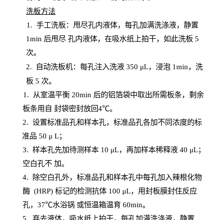
洗板方法
1.
手工洗板：甩尽孔内液体，每孔加满洗涤液，静置
1
min
后甩尽
孔内液体，在吸水纸上拍干，如此洗板
5
次
。
2.
自动洗板机：每孔注入洗液
350 μL，浸泡 1min，洗
板 5 次。
1
. 从室温平衡 20
min
后的铝箔袋中取出所需板条，剩余
板条用自
封
袋密封放回
4℃。
2. 设
置
标准品孔和样本孔，标准品孔各加不同浓度的标
准品
50 μ
L
；
3. 样本孔先加待测样本 10 μL，再加样本稀释液 40 μ
L
；
空白孔不
加。
4
.
除空白孔外，标准品孔和样本孔中每孔加入辣根化物
酶
(
HRP
) 标记的检测抗体 100 μ
L
，用封板膜封住反应
孔，
37℃水浴锅
或恒温箱温育
60
min
。
5.
弃去液体，吸水纸上拍干，每孔加满洗涤液，静置