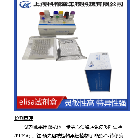
检测原
理
试
剂
盒采用双抗体一步夹心法酶联免疫吸附试验
(
ELISA
) 。往
预
先
包被植物果糖植物咖啡酸-O-转移酶