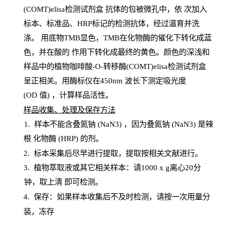
(COMT)elisa检测试剂盒
抗体的包被微孔中，依
次加入
标本、标准品、
HRP
标记的检测抗体，经过温育并洗
涤
。
用底物
TMB
显色，
TMB
在化物酶的催化下转化成蓝
色，并在酸的
作用下转化成最终的黄色。颜色的深浅和
样品中的植物咖啡酸-O-转移酶(COMT)elisa检测试剂盒
呈正相关。用酶标仪在450
nm
波长下测定吸光
度
(
OD
值
) ，计算样品
活性
。
样
品收集、处理及保存方法
1
.
样本不能含叠氮钠
(
NaN
3) ，因为叠氮钠 (
NaN
3) 是辣
根
化物酶
(
HRP
) 的剂
。
2
.
标本采集后尽早进行提取，提取按相关文献进行。
3
.
植物萃取液或其它相关样本：请
1000
x
g
离心
20分
钟，取上清
即
可检测。
4
. 保存：如果样本收集后不及时检测，请按一次用量分
装，冻存