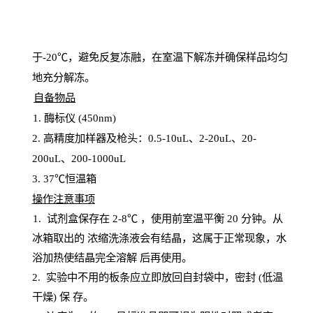
于
-20℃，避免反复冻融，在室温下解冻并确保样品均匀
地充分解
冻
。
自备物品
1
. 酶标仪 (450
nm
)
2.
高精度加样器及枪头：
0.5-10
uL
、
2-20
uL
、
20-
200
uL
、
200-1000
uL
3
. 37℃恒温箱
操
作注意事项
1. 试剂盒保存在 2-8℃ ，使用前室温平衡 20
分钟。从
冰箱取出的
浓
缩洗涤液会有结晶，这属于正常现象，水
浴加热使结晶完全溶解
后再使用。
2.
实验中不用的板条应立即放回自封袋中，密封
(低温
干燥) 保
存
。