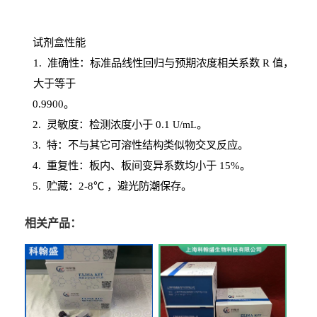
试剂盒性能
1
. 准确性：标准品线性回归与预期浓度相关系数
R
值，
大于等于
0.
9900。
2
.
灵敏度：检测浓度小于
0.1
。
U
/
mL
3
. 特：不与其它可溶性结构类似物交叉反应。
4
.
重复性：板内、板间变异系数均小于
15%。
5. 贮藏：2-8℃ ，避光
防潮保存。
相关产品：