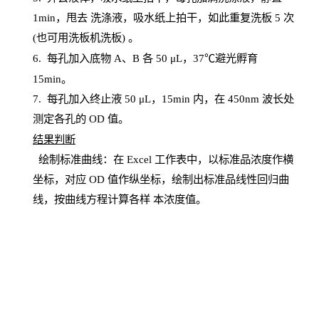
1
min
，甩去
洗涤液，吸水纸上
拍
干，如此重复洗板
5 次
(也可用洗板机洗板) 。
6.
每孔加入底物
A、B 各 50 μL，37℃避光孵育
15min。
7. 每孔加入终止液 50 μ
L
，
15
min
内，在
450
nm
波长处
测定各孔的
OD
值。
结
果判断
绘制
标
准曲线：在
Excel
工作表中，以标准品浓度作横
坐标，对应
OD
值
作纵坐标，绘制出标准品线性回归曲
线，按曲线方程计算各样
本
浓度值。