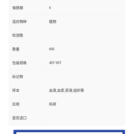
6
保质期
适应物种
植物
检测限
666
数量
48T 96T
包装规格
标记物
样本
血清,血浆,尿液,组织等
应用
科研
是否进口