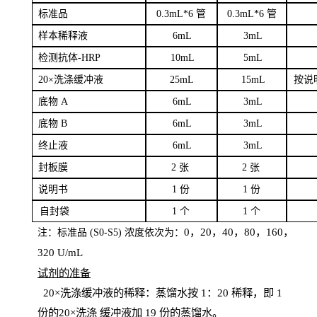
标
准品
0
.3mL*6 管
0
.3mL*6 管
样本
稀释液
6
m
L
3
mL
检测抗体
-H
RP
1
0mL
5
mL
20×洗涤缓冲液
2
5mL
1
5mL
按说
底物
A
6
m
L
3
mL
底
物
B
6
m
L
3
mL
终
止液
6
m
L
3
mL
封板膜
2
张
2 张
说明书
1
份
1
份
自
封袋
1
个
1
个
0，20，40，80，160，
注：标准品
(
S
0-
S
5) 浓度依次为：
320
U
/
mL
试剂的准备
20
×洗涤缓冲液的稀释：蒸馏水按 1：20 稀释，即 1
份的20×洗涤
缓冲液加
19 份
的蒸馏水。