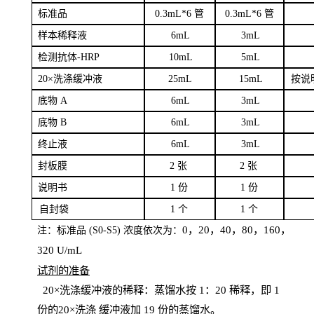
标
准品
0
.3mL*6 管
0
.3mL*6 管
样本
稀释液
6
m
L
3
mL
检测抗体
-H
RP
1
0mL
5
mL
20×洗涤缓冲液
2
5mL
1
5mL
按说
底物
A
6
m
L
3
mL
底
物
B
6
m
L
3
mL
终
止液
6
m
L
3
mL
封板膜
2
张
2 张
说明书
1
份
1
份
自
封袋
1
个
1
个
0，20，40，80，160，
注：标准品
(
S
0-
S
5) 浓度依次为：
320
U
/
mL
试剂的准备
20
×洗涤缓冲液的稀释：蒸馏水按 1：20 稀释，即 1
份的20×洗涤
缓冲液加
19 份
的蒸馏水。