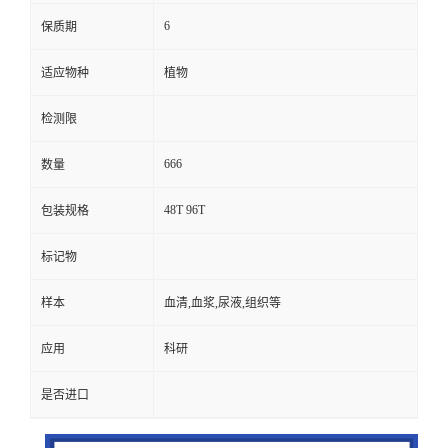
6
保质期
适应物种
植物
检测限
666
数量
48T 96T
包装规格
标记物
样本
血清,血浆,尿液,组织等
应用
科研
是否进口