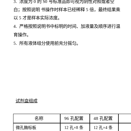
3. 浓度
为
0 的
S
0 号标准品即可视为阴性对照或者空
白；按照说明
书操
作时样本已经稀释
5 倍，最终结果乘
以 5 才是样本实际浓度。
4.
严格按照说明书中标明的时间、加液量及顺序进行温
育操作。
5
.
所有液体组分使用前充分摇匀。
试剂盒组成
名
称
96
孔配
置
4
8
孔配置
微孔酶
标板
12 孔×8
条
12 孔×4
条