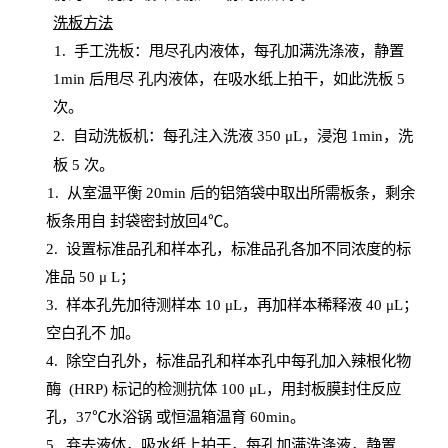
洗板方法
1.
手工洗板：甩尽孔内液体，每孔加满洗涤液，静置
1
min
后甩尽
孔内液体，在吸水纸上拍干，如此洗板
5
次
。
2.
自动洗板机：每孔注入洗液
350 μL，浸泡 1min，洗
板 5 次。
1
. 从室温平衡 20
min
后的铝箔袋中取出所需板条，剩余
板条用自
封
袋密封放回
4℃。
2. 设
置
标准品孔和样本孔，标准品孔各加不同浓度的标
准品
50 μ
L
；
3. 样本孔先加待测样本 10 μL，再加样本稀释液 40 μ
L
；
空白孔不
加。
4
.
除空白孔外，标准品孔和样本孔中每孔加入辣根化物
酶
(
HRP
) 标记的检测抗体 100 μ
L
，用封板膜封住反应
孔，
37℃水浴锅
或恒温箱温育
60
min
。
5.
弃去液体，吸水纸上拍干，每孔加满洗涤液，静置