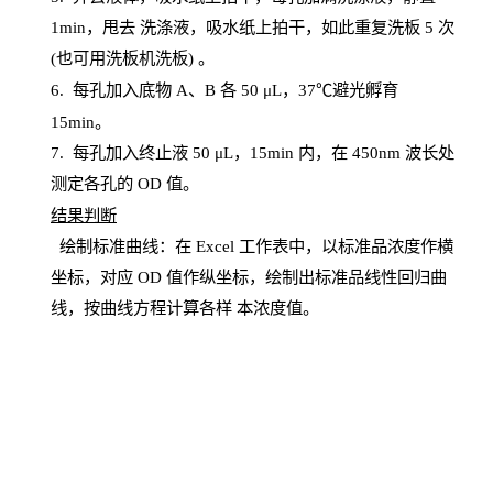
1
min
，甩去
洗涤液，吸水纸上
拍
干，如此重复洗板
5 次
(也可用洗板机洗板) 。
6.
每孔加入底物
A、B 各 50 μL，37℃避光孵育
15min。
7. 每孔加入终止液 50 μ
L
，
15
min
内，在
450
nm
波长处
测定各孔的
OD
值。
结
果判断
绘制
标
准曲线：在
Excel
工作表中，以标准品浓度作横
坐标，对应
OD
值
作纵坐标，绘制出标准品线性回归曲
线，按曲线方程计算各样
本
浓度值。