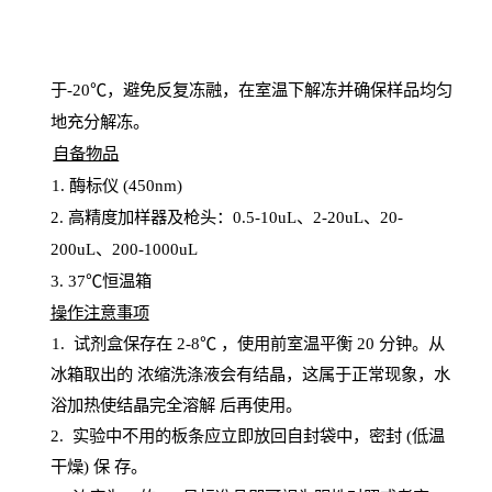
于
-20℃，避免反复冻融，在室温下解冻并确保样品均匀
地充分解
冻
。
自备物品
1
. 酶标仪 (450
nm
)
2.
高精度加样器及枪头：
0.5-10
uL
、
2-20
uL
、
20-
200
uL
、
200-1000
uL
3
. 37℃恒温箱
操
作注意事项
1. 试剂盒保存在 2-8℃ ，使用前室温平衡 20
分钟。从
冰箱取出的
浓
缩洗涤液会有结晶，这属于正常现象，水
浴加热使结晶完全溶解
后再使用。
2.
实验中不用的板条应立即放回自封袋中，密封
(低温
干燥) 保
存
。