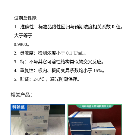
试剂盒性能
1
. 准确性：标准品线性回归与预期浓度相关系数
R
值，
大于等于
0.
9900。
2
.
灵敏度：检测浓度小于
0.1
。
U
/
mL
3
. 特：不与其它可溶性结构类似物交叉反应。
4
.
重复性：板内、板间变异系数均小于
15%。
5. 贮藏：2-8℃ ，避光
防潮保存。
相关产品：