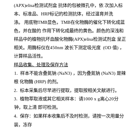
(APX)elisa检测试剂盒
抗体的包被微孔中，依
次加入标
本、标准品、
HRP
标记的检测抗体，经过温育并洗
涤
。
用底物
TMB
显色，
TMB
在化物酶的催化下转化成蓝
色，并在酸的
作用下转化成最终的黄色。颜色的深浅和
样品中的植物抗坏血酸化物酶(APX)elisa检测试剂盒
呈正
相关。用酶标仪在450
nm
波长下测定吸光
度
(
OD
值
) ，
计算样品
活性
。
样
品收集、处理及保存方法
1
.
样本不能含叠氮钠
(
NaN
3) ，因为叠氮钠 (
NaN
3) 是辣
根
化物酶
(
HRP
) 的剂
。
2
.
标本采集后尽早进行提取，提取按相关文献进行。
3
.
植物萃取液或其它相关样本：请
1000
x
g
离心
20分
钟，取上清
即
可检测。
4
. 保存：如果样本收集后不及时检测，请按一次用量分
装，冻存