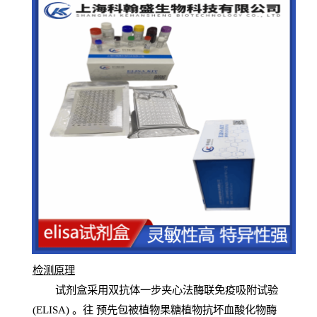
检测原
理
试
剂
盒采用双抗体一步夹心法酶联免疫吸附试验
(
ELISA
) 。往
预
先
包被植物果糖植物抗坏血酸化物酶