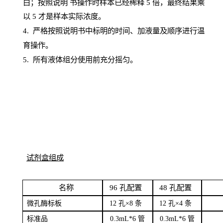
白；按照说明
书操
作时样本已经稀释
5 倍，最终结果乘
以 5 才是样本实际浓度。
4.
严格按照说明书中标明的时间、加液量及顺序进行温
育操作。
5
.
所有液体组分使用前充分摇匀。
试剂盒组成
名
称
96
孔配
置
4
8
孔配置
微孔酶
标板
12 孔×8
条
12 孔×4
条
标
准品
0
.3mL*6 管
0
.3mL*6 管