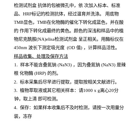
检测试剂盒
抗体的包被微孔中，依
次加入标本、标准
品、
HRP
标记的检测抗体，经过温育并洗涤
。
用底物
TMB
显色，
TMB
在化物酶的催化下转化成蓝色，并在酸
的
作用下转化成最终的黄色。颜色的深浅和样品中的植
物尼克酰胺(NA)elisa检测试剂盒
呈正相关。用酶标仪在
450
nm
波长下测定吸光
度
(
OD
值
) ，计算样品
活性
。
样
品收集、处理及保存方法
1
.
样本不能含叠氮钠
(
NaN
3) ，因为叠氮钠 (
NaN
3) 是辣
根
化物酶
(
HRP
) 的剂
。
2
.
标本采集后尽早进行提取，提取按相关文献进行。
3
.
植物萃取液或其它相关样本：请
1000
x
g
离心
20分
钟，取上清
即
可检测。
4
. 保存：如果样本收集后不及时检测，请按一次用量分
装，冻存