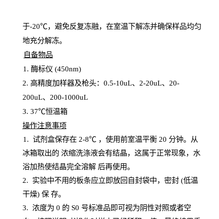
于
-20℃，避免反复冻融，在室温下解冻并确保样品均匀
地充分解
冻
。
自备物品
1
. 酶标仪 (450
nm
)
2.
高精度加样器及枪头：
0.5-10
uL
、
2-20
uL
、
20-
200
uL
、
200-1000
uL
3
. 37℃恒温箱
操
作注意事项
1. 试剂盒保存在 2-8℃ ，使用前室温平衡 20
分钟。从
冰箱取出的
浓
缩洗涤液会有结晶，这属于正常现象，水
浴加热使结晶完全溶解
后再使用。
2.
实验中不用的板条应立即放回自封袋中，密封
(低温
干燥) 保
存
。
3. 浓度
为
0 的
S
0 号标准品即可视为阴性对照或者空