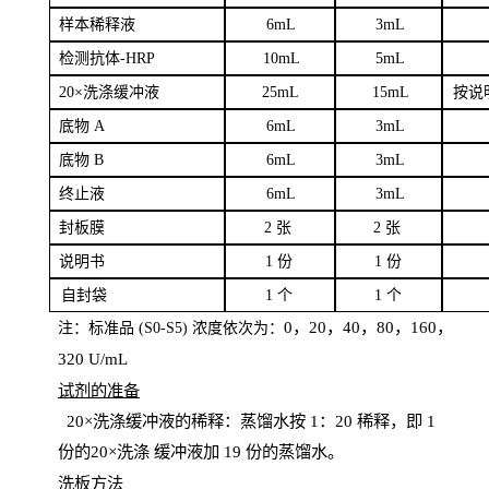
样本
稀释液
6
m
L
3
mL
检测抗体
-H
RP
1
0mL
5
mL
20×洗涤缓冲液
2
5mL
1
5mL
按说
底物
A
6
m
L
3
mL
底
物
B
6
m
L
3
mL
终
止液
6
m
L
3
mL
封板膜
2
张
2 张
说明书
1
份
1
份
自
封袋
1
个
1
个
0，20，40，80，160，
注：标准品
(
S
0-
S
5) 浓度依次为：
320
U
/
mL
试剂的准备
20
×洗涤缓冲液的稀释：蒸馏水按 1：20 稀释，即 1
份的20×洗涤
缓冲液加
19 份
的蒸馏水。
洗板方法