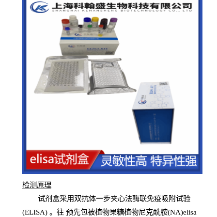
检测原
理
试
剂
盒采用双抗体一步夹心法酶联免疫吸附试验
(
ELISA
) 。往
预
先
包被植物果糖植物尼克酰胺(NA)elisa