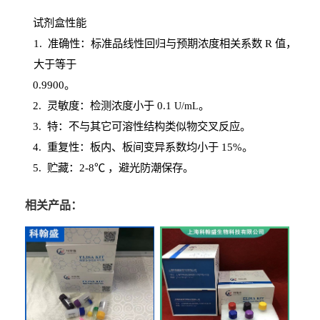
试剂盒性能
1
. 准确性：标准品线性回归与预期浓度相关系数
R
值，
大于等于
0.
9900。
2
.
灵敏度：检测浓度小于
0.1
。
U
/
mL
3
. 特：不与其它可溶性结构类似物交叉反应。
4
.
重复性：板内、板间变异系数均小于
15%。
5. 贮藏：2-8℃ ，避光
防潮保存。
相关产品：