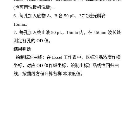
(也可用洗板机洗板) 。
6.
每孔加入底物
A、B 各 50 μL，37℃避光孵育
15min。
7. 每孔加入终止液 50 μ
L
，
15
min
内，在
450
nm
波长处
测定各孔的
OD
值。
结
果判断
绘制
标
准曲线：在
Excel
工作表中，以标准品浓度作横
坐标，对应
OD
值
作纵坐标，绘制出标准品线性回归曲
线，按曲线方程计算各样
本
浓度值。