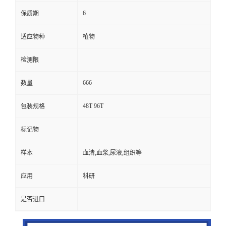
6
保质期
适应物种
植物
检测限
666
数量
48T 96T
包装规格
标记物
样本
血清,血浆,尿液,组织等
应用
科研
是否进口