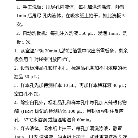
1.
手工洗板：甩尽孔内液体，每孔加满洗涤液，静置
1
min
后甩尽
孔内液体，在吸水纸上拍干，如此洗板
5
次
。
2.
自动洗板机：每孔注入洗液
350 μL，浸泡 1min，洗
板 5 次。
1
. 从室温平衡 20
min
后的铝箔袋中取出所需板条，剩余
板条用自
封
袋密封放回
4℃。
2. 设
置
标准品孔和样本孔，标准品孔各加不同浓度的标
准品
50 μ
L
；
3. 样本孔先加待测样本 10 μL，再加样本稀释液 40 μ
L
；
空白孔不
加。
4
.
除空白孔外，标准品孔和样本孔中每孔加入辣根化物
酶
(
HRP
) 标记的检测抗体 100 μ
L
，用封板膜封住反应
孔，
37℃水浴锅
或恒温箱温育
60
min
。
5.
弃去液体，吸水纸上拍干，每孔加满洗涤液，静置
1
min
，甩去
洗涤液，吸水纸上
拍
干，如此重复洗板
5 次