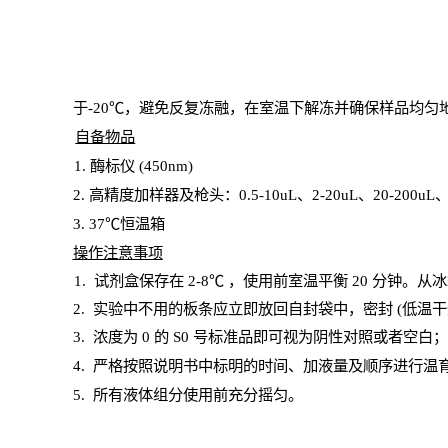
于
-20℃，避免反复冻融，在室温下解冻并确保样品均匀
自备物品
1
. 酶标仪 (450
nm
)
2.
高精度加样器及枪头：
0.5-10
uL
、
2-20
uL
、
20-200
uL
3
. 37℃恒温箱
操
作注意事项
1. 试剂盒保存在 2-8℃ ，使用前室温平衡 20
分钟。从冰
2.
实验中不用的板条应立即放回自封袋中，密封
(低温干
3. 浓度
为
0 的
S
0 号标准品即可视为阴性对照或者空白
4.
严格按照说明书中标明的时间、加液量及顺序进行温
5
.
所有液体组分使用前充分摇匀。