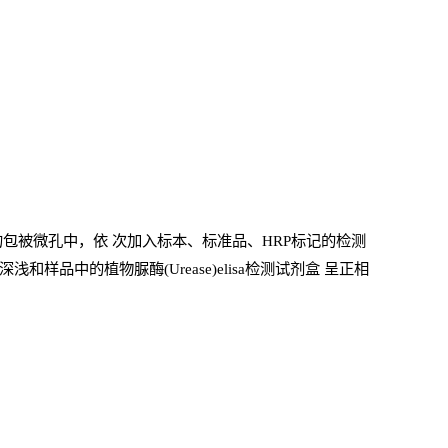
包被微孔中，依
次加入标本、标准品、
HRP
标记的检测
样品中的植物脲酶(Urease)elisa检测试剂盒
呈正相