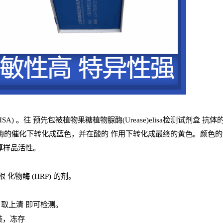
ISA
) 。往
预
先
包被植物果糖植物脲酶(Urease)elisa检测试剂盒
抗体的
酶的催化下转化成蓝色，并在酸的
作用下转化成最终的黄色。颜色的深浅和
算样品
活性
。
辣根
化物酶
(
HRP
) 的剂
。
，取上清
即
可检测。
装，冻存