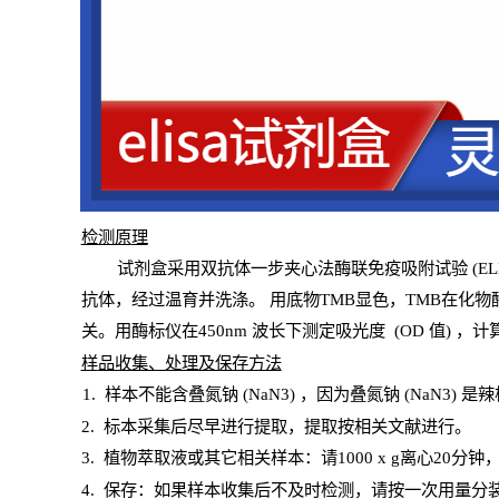
检测原
理
试
剂
盒采用双抗体一步夹心法酶联免疫吸附试验
(
EL
抗体，经过温育并洗涤
。
用底物
TMB
显色，
TMB
在化物
关。用酶标仪在450
nm
波长下测定吸光
度
(
OD
值
) ，计
样
品收集、处理及保存方法
1
.
样本不能含叠氮钠
(
NaN
3) ，因为叠氮钠 (
NaN
3) 是
2
.
标本采集后尽早进行提取，提取按相关文献进行。
3
.
植物萃取液或其它相关样本：请
1000
x
g
离心
20分钟
4
. 保存：如果样本收集后不及时检测，请按一次用量分