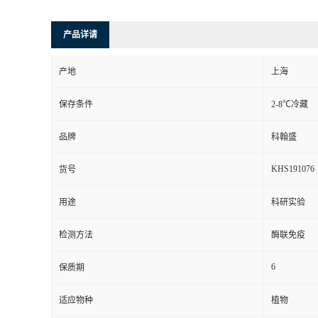
产品详请
产地
上海
保存条件
2-8℃冷藏
品牌
科翰盛
KHS191076
货号
用途
科研实验
检测方法
酶联免疫
6
保质期
适应物种
植物