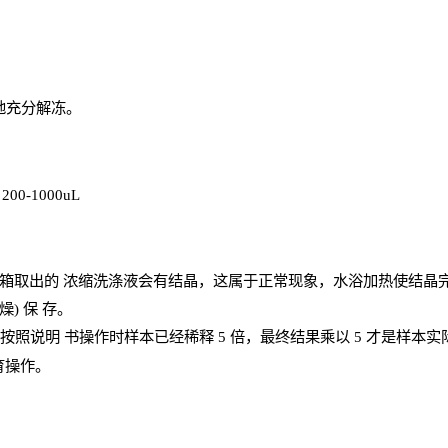
地充分解
冻
。
、
200-1000
uL
箱取出的
浓
缩洗涤液会有结晶，这属于正常现象，水浴加热使结晶
燥) 保
存
。
；按照说明
书操
作时样本已经稀释
5 倍，最终结果乘以 5 才是样本
育操作。