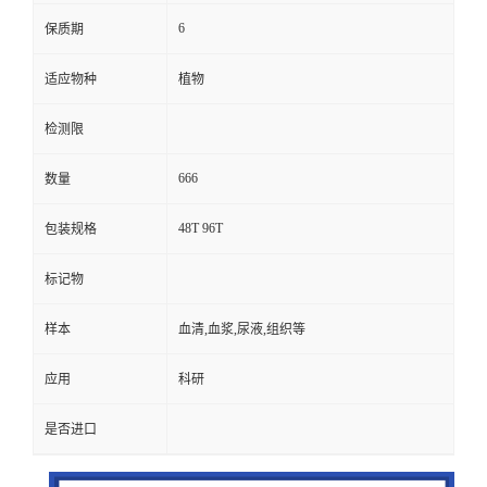
6
保质期
适应物种
植物
检测限
666
数量
48T 96T
包装规格
标记物
样本
血清,血浆,尿液,组织等
应用
科研
是否进口