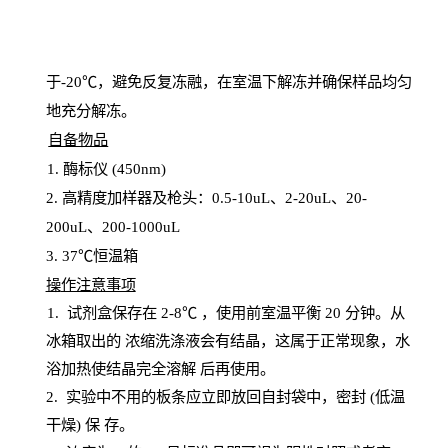
于
-20℃，避免反复冻融，在室温下解冻并确保样品均匀
地充分解
冻
。
自备物品
1
. 酶标仪 (450
nm
)
2.
高精度加样器及枪头：
0.5-10
uL
、
2-20
uL
、
20-
200
uL
、
200-1000
uL
3
. 37℃恒温箱
操
作注意事项
1. 试剂盒保存在 2-8℃ ，使用前室温平衡 20
分钟。从
冰箱取出的
浓
缩洗涤液会有结晶，这属于正常现象，水
浴加热使结晶完全溶解
后再使用。
2.
实验中不用的板条应立即放回自封袋中，密封
(低温
干燥) 保
存
。