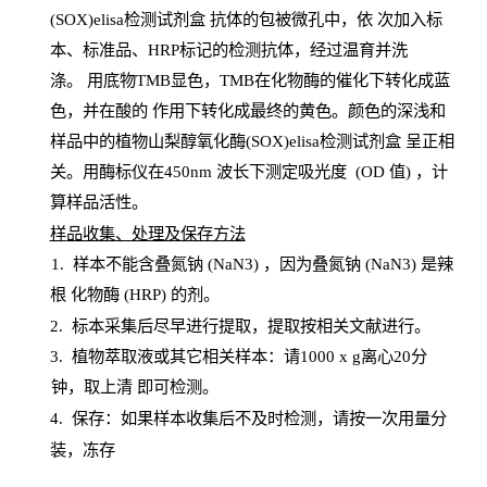
(SOX)elisa检测试剂盒
抗体的包被微孔中，依
次加入标
本、标准品、
HRP
标记的检测抗体，经过温育并洗
涤
。
用底物
TMB
显色，
TMB
在化物酶的催化下转化成蓝
色，并在酸的
作用下转化成最终的黄色。颜色的深浅和
样品中的植物山梨醇氧化酶(SOX)elisa检测试剂盒
呈正相
关。用酶标仪在450
nm
波长下测定吸光
度
(
OD
值
) ，计
算样品
活性
。
样
品收集、处理及保存方法
1
.
样本不能含叠氮钠
(
NaN
3) ，因为叠氮钠 (
NaN
3) 是辣
根
化物酶
(
HRP
) 的剂
。
2
.
标本采集后尽早进行提取，提取按相关文献进行。
3
.
植物萃取液或其它相关样本：请
1000
x
g
离心
20分
钟，取上清
即
可检测。
4
. 保存：如果样本收集后不及时检测，请按一次用量分
装，冻存