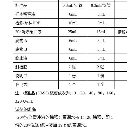
标
准品
0
.3mL*6 管
0
.3mL*6 管
样本
稀释液
6
m
L
3
mL
检测抗体
-H
RP
1
0mL
5
mL
20×洗涤缓冲液
2
5mL
1
5mL
按说
底物
A
6
m
L
3
mL
底
物
B
6
m
L
3
mL
终
止液
6
m
L
3
mL
封板膜
2
张
2 张
说明书
1
份
1
份
自
封袋
1
个
1
个
0，20，40，80，160，
注：标准品
(
S
0-
S
5) 浓度依次为：
320
U
/
mL
试剂的准备
20
×洗涤缓冲液的稀释：蒸馏水按 1：20 稀释，即 1
份的20×洗涤
缓冲液加
19 份
的蒸馏水。