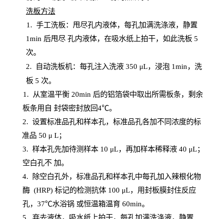
洗板方法
1.
手工洗板：甩尽孔内液体，每孔加满洗涤液，静置
1
min
后甩尽
孔内液体，在吸水纸上拍干，如此洗板
5
次
。
2.
自动洗板机：每孔注入洗液
350 μL，浸泡 1min，洗
板 5 次。
1
. 从室温平衡 20
min
后的铝箔袋中取出所需板条，剩余
板条用自
封
袋密封放回
4℃。
2. 设
置
标准品孔和样本孔，标准品孔各加不同浓度的标
准品
50 μ
L
；
3. 样本孔先加待测样本 10 μL，再加样本稀释液 40 μ
L
；
空白孔不
加。
4
.
除空白孔外，标准品孔和样本孔中每孔加入辣根化物
酶
(
HRP
) 标记的检测抗体 100 μ
L
，用封板膜封住反应
孔，
37℃水浴锅
或恒温箱温育
60
min
。
5.
弃去液体，吸水纸上拍干，每孔加满洗涤液，静置