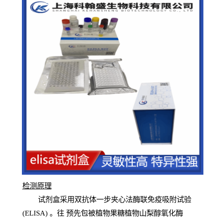
检测原
理
试
剂
盒采用双抗体一步夹心法酶联免疫吸附试验
(
ELISA
) 。往
预
先
包被植物果糖植物山梨醇氧化酶