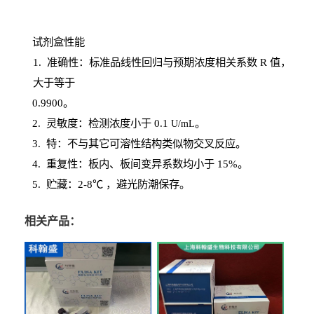
试剂盒性能
1
. 准确性：标准品线性回归与预期浓度相关系数
R
值，
大于等于
0.
9900。
2
.
灵敏度：检测浓度小于
0.1
。
U
/
mL
3
. 特：不与其它可溶性结构类似物交叉反应。
4
.
重复性：板内、板间变异系数均小于
15%。
5. 贮藏：2-8℃ ，避光
防潮保存。
相关产品：