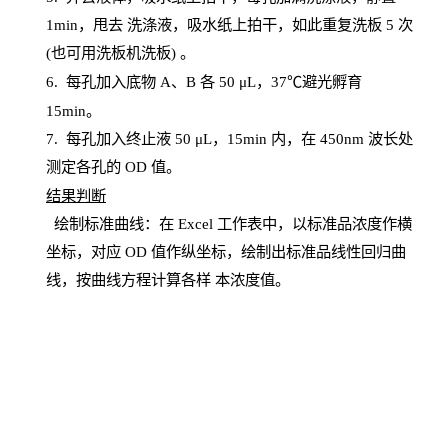
1
min
，甩去
洗涤液，吸水纸上
拍
干，如此重复洗板
5 次
(也可用洗板机洗板) 。
6.
每孔加入底物
A、B 各 50 μL，37℃避光孵育
15min。
7. 每孔加入终止液 50 μ
L
，
15
min
内，在
450
nm
波长处
测定各孔的
OD
值。
结
果判断
绘制
标
准曲线：在
Excel
工作表中，以标准品浓度作横
坐标，对应
OD
值
作纵坐标，绘制出标准品线性回归曲
线，按曲线方程计算各样
本
浓度值。