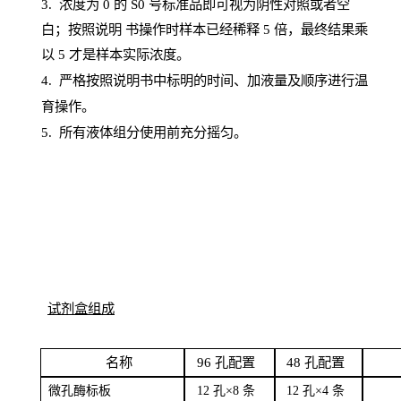
3. 浓度
为
0 的
S
0 号标准品即可视为阴性对照或者空
白；按照说明
书操
作时样本已经稀释
5 倍，最终结果乘
以 5 才是样本实际浓度。
4.
严格按照说明书中标明的时间、加液量及顺序进行温
育操作。
5
.
所有液体组分使用前充分摇匀。
试剂盒组成
名
称
96
孔配
置
4
8
孔配置
微孔酶
标板
12 孔×8
条
12 孔×4
条