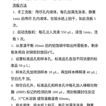
洗板方法
1.
手工洗板：甩尽孔内液体，每孔加满洗涤液，静置
1
min
后甩尽
孔内液体，在吸水纸上拍干，如此洗板
5
次
。
2.
自动洗板机：每孔注入洗液
350 μL，浸泡 1min，洗
板 5 次。
1
. 从室温平衡 20
min
后的铝箔袋中取出所需板条，剩余
板条用自
封
袋密封放回
4℃。
2. 设
置
标准品孔和样本孔，标准品孔各加不同浓度的标
准品
50 μ
L
；
3. 样本孔先加待测样本 10 μL，再加样本稀释液 40 μ
L
；
空白孔不
加。
4
.
除空白孔外，标准品孔和样本孔中每孔加入辣根化物
酶
(
HRP
) 标记的检测抗体 100 μ
L
，用封板膜封住反应
孔，
37℃水浴锅
或恒温箱温育
60
min
。
5.
弃去液体，吸水纸上拍干，每孔加满洗涤液，静置