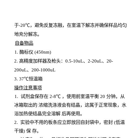
于
-20℃，避免反复冻融，在室温下解冻并确保样品均匀
地充分解
冻
。
自备物品
1
. 酶标仪 (450
nm
)
2.
高精度加样器及枪头：
0.5-10
uL
、
2-20
uL
、
20-
200
uL
、
200-1000
uL
3
. 37℃恒温箱
操
作注意事项
1. 试剂盒保存在 2-8℃ ，使用前室温平衡 20
分钟。从
冰箱取出的
浓
缩洗涤液会有结晶，这属于正常现象，水
浴加热使结晶完全溶解
后再使用。
2.
实验中不用的板条应立即放回自封袋中，密封
(低温
干燥) 保
存
。