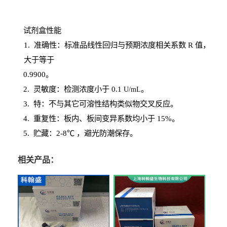
试剂盒性能
1
. 准确性：标准品线性回归与预期浓度相关系数
R
值，
大于等于
0.
9900。
2
.
灵敏度：检测浓度小于
0.1
。
U
/
mL
3
. 特：不与其它可溶性结构类似物交叉反应。
4
.
重复性：板内、板间变异系数均小于
15%。
5. 贮藏：2-8℃ ，避光
防潮保存。
相关产品：