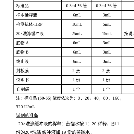
标
准品
0
.3mL*6 管
0
.3mL*6 管
样本
稀释液
6
m
L
3
mL
检测抗体
-H
RP
1
0mL
5
mL
20×洗涤缓冲液
2
5mL
1
5mL
按说
底物
A
6
m
L
3
mL
底
物
B
6
m
L
3
mL
终
止液
6
m
L
3
mL
封板膜
2
张
2 张
说明书
1
份
1
份
自
封袋
1
个
1
个
0，20，40，80，160，
注：标准品
(
S
0-
S
5) 浓度依次为：
320
U
/
mL
试剂的准备
20
×洗涤缓冲液的稀释：蒸馏水按 1：20 稀释，即 1
份的20×洗涤
缓冲液加
19 份
的蒸馏水。