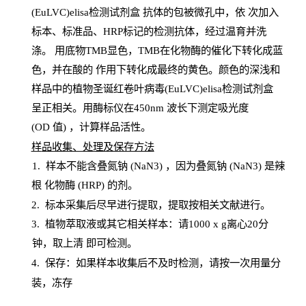
(EuLVC)elisa检测试剂盒
抗体的包被微孔中，依
次加入
标本、标准品、
HRP
标记的检测抗体，经过温育并洗
涤
。
用底物
TMB
显色，
TMB
在化物酶的催化下转化成蓝
色，并在酸的
作用下转化成最终的黄色。颜色的深浅和
样品中的植物圣诞红卷叶病毒(EuLVC)elisa检测试剂盒
呈正相关。用酶标仪在450
nm
波长下测定吸光
度
(
OD
值
) ，计算样品
活性
。
样
品收集、处理及保存方法
1
.
样本不能含叠氮钠
(
NaN
3) ，因为叠氮钠 (
NaN
3) 是辣
根
化物酶
(
HRP
) 的剂
。
2
.
标本采集后尽早进行提取，提取按相关文献进行。
3
.
植物萃取液或其它相关样本：请
1000
x
g
离心
20分
钟，取上清
即
可检测。
4
. 保存：如果样本收集后不及时检测，请按一次用量分
装，冻存