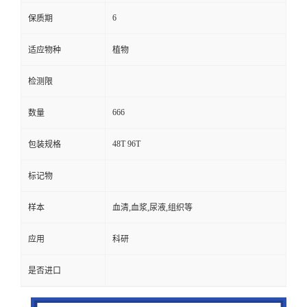
6
保质期
适应物种
植物
检测限
666
数量
48T 96T
包装规格
标记物
样本
血清,血浆,尿液,组织等
应用
科研
是否进口