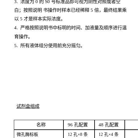
3. 浓度
为
0 的
S
0 号标准品即可视为阴性对照或者空
白；按照说明
书操
作时样本已经稀释
5 倍，最终结果乘
以 5 才是样本实际浓度。
4.
严格按照说明书中标明的时间、加液量及顺序进行温
育操作。
5
.
所有液体组分使用前充分摇匀。
试剂盒组成
名
称
96
孔配
置
4
8
孔配置
微孔酶
标板
12 孔×8
条
12 孔×4
条