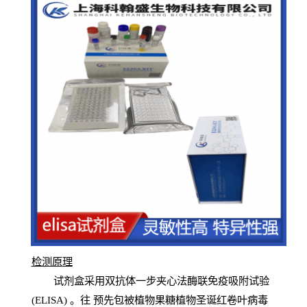
检测原
理
试
剂
盒采用双抗体一步夹心法酶联免疫吸附试验
(
ELISA
) 。往
预
先
包被植物果糖植物圣诞红卷叶病毒