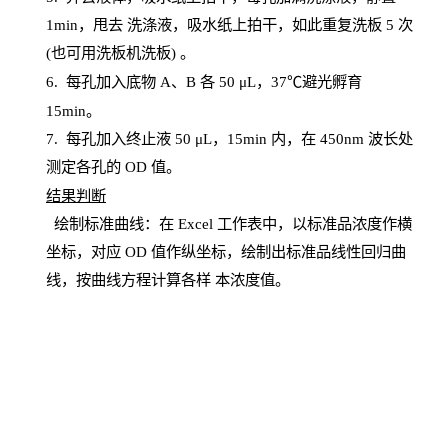
1
min
，甩去
洗涤液，吸水纸上
拍
干，如此重复洗板
5 次
(也可用洗板机洗板) 。
6.
每孔加入底物
A、B 各 50 μL，37℃避光孵育
15min。
7. 每孔加入终止液 50 μ
L
，
15
min
内，在
450
nm
波长处
测定各孔的
OD
值。
结
果判断
绘制
标
准曲线：在
Excel
工作表中，以标准品浓度作横
坐标，对应
OD
值
作纵坐标，绘制出标准品线性回归曲
线，按曲线方程计算各样
本
浓度值。