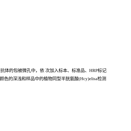
抗体的包被微孔中，依
次加入标本、标准品、
HRP
标记
的深浅和样品中的植物同型半胱氨酸(Hcy)elisa检测