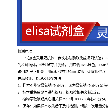
检测原
理
试
剂
盒采用双抗体一步夹心法酶联免疫吸附试验
(
EL
的检测抗体，经过温育并洗涤
。
用底物
TMB
显色，
TMB
试剂盒
呈正相关。用酶标仪在450
nm
波长下测定吸光
度
样
品收集、处理及保存方法
1
.
样本不能含叠氮钠
(
NaN
3) ，因为叠氮钠 (
NaN
3) 是
2
.
标本采集后尽早进行提取，提取按相关文献进行。
3
.
植物萃取液或其它相关样本：请
1000
x
g
离心
20分钟
4
. 保存：如果样本收集后不及时检测，请按一次用量分