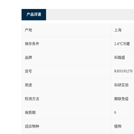
产品详请
产地
上海
保存条件
2-8℃冷藏
品牌
科翰盛
KHS191276
货号
用途
科研实验
检测方法
酶联免疫
6
保质期
适应物种
植物