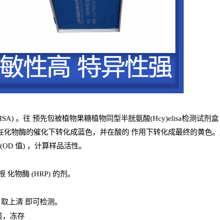
ISA
) 。往
预
先
包被植物果糖植物同型半胱氨酸(Hcy)elisa检测试剂盒
在化物酶的催化下转化成蓝色，并在酸的
作用下转化成最终的黄色。颜色
(
OD
值
) ，计算样品
活性
。
辣根
化物酶
(
HRP
) 的剂
。
，取上清
即
可检测。
装，冻存