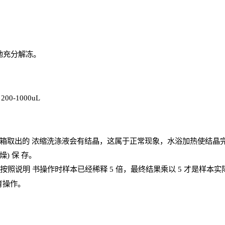
地充分解
冻
。
、
200-1000
uL
箱取出的
浓
缩洗涤液会有结晶，这属于正常现象，水浴加热使结晶
燥) 保
存
。
；按照说明
书操
作时样本已经稀释
5 倍，最终结果乘以 5 才是样本
育操作。