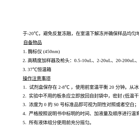
于
-20℃，避免反复冻融，在室温下解冻并确保样品均匀
自备物品
1
. 酶标仪 (450
nm
)
2.
高精度加样器及枪头：
0.5-10
uL
、
2-20
uL
、
20-200
uL
3
. 37℃恒温箱
操
作注意事项
1. 试剂盒保存在 2-8℃ ，使用前室温平衡 20
分钟。从冰
2.
实验中不用的板条应立即放回自封袋中，密封
(低温干
3. 浓度
为
0 的
S
0 号标准品即可视为阴性对照或者空白
4.
严格按照说明书中标明的时间、加液量及顺序进行温
5
.
所有液体组分使用前充分摇匀。