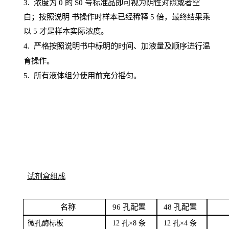
3. 浓度
为
0 的
S
0 号标准品即可视为阴性对照或者空
白；按照说明
书操
作时样本已经稀释
5 倍，最终结果乘
以 5 才是样本实际浓度。
4.
严格按照说明书中标明的时间、加液量及顺序进行温
育操作。
5
.
所有液体组分使用前充分摇匀。
试剂盒组成
名
称
96
孔配
置
4
8
孔配置
微孔酶
标板
12 孔×8
条
12 孔×4
条