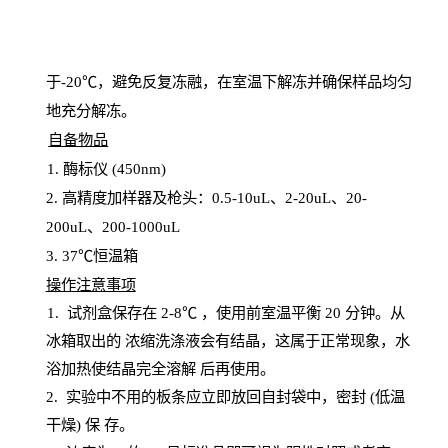
于
-20℃，避免反复冻融，在室温下解冻并确保样品均匀
地充分解
冻
。
自备物品
1
. 酶标仪 (450
nm
)
2.
高精度加样器及枪头：
0.5-10
uL
、
2-20
uL
、
20-
200
uL
、
200-1000
uL
3
. 37℃恒温箱
操
作注意事项
1. 试剂盒保存在 2-8℃ ，使用前室温平衡 20
分钟。从
冰箱取出的
浓
缩洗涤液会有结晶，这属于正常现象，水
浴加热使结晶完全溶解
后再使用。
2.
实验中不用的板条应立即放回自封袋中，密封
(低温
干燥) 保
存
。