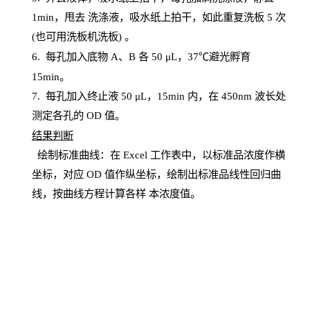
1
min
，甩去
洗涤液，吸水纸上
拍
干，如此重复洗板
5 次
(也可用洗板机洗板) 。
6.
每孔加入底物
A、B 各 50 μL，37℃避光孵育
15min。
7. 每孔加入终止液 50 μ
L
，
15
min
内，在
450
nm
波长处
测定各孔的
OD
值。
结
果判断
绘制
标
准曲线：在
Excel
工作表中，以标准品浓度作横
坐标，对应
OD
值
作纵坐标，绘制出标准品线性回归曲
线，按曲线方程计算各样
本
浓度值。