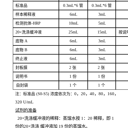
标
准品
0
.3mL*6 管
0
.3mL*6 管
样本
稀释液
6
m
L
3
mL
检测抗体
-H
RP
1
0mL
5
mL
20×洗涤缓冲液
2
5mL
1
5mL
按说
底物
A
6
m
L
3
mL
底
物
B
6
m
L
3
mL
终
止液
6
m
L
3
mL
封板膜
2
张
2 张
说明书
1
份
1
份
自
封袋
1
个
1
个
0，20，40，80，160，
注：标准品
(
S
0-
S
5) 浓度依次为：
320
U
/
mL
试剂的准备
20
×洗涤缓冲液的稀释：蒸馏水按 1：20 稀释，即 1
份的20×洗涤
缓冲液加
19 份
的蒸馏水。