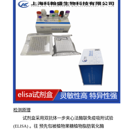
检测原
理
试
剂
盒采用双抗体一步夹心法酶联免疫吸附试验
(
ELISA
) 。往
预
先
包被植物果糖植物脂肪氧化酶