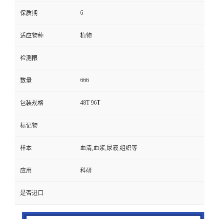
6
保质期
适应物种
植物
检测限
666
数量
48T 96T
包装规格
标记物
样本
血清,血浆,尿液,组织等
应用
科研
是否进口