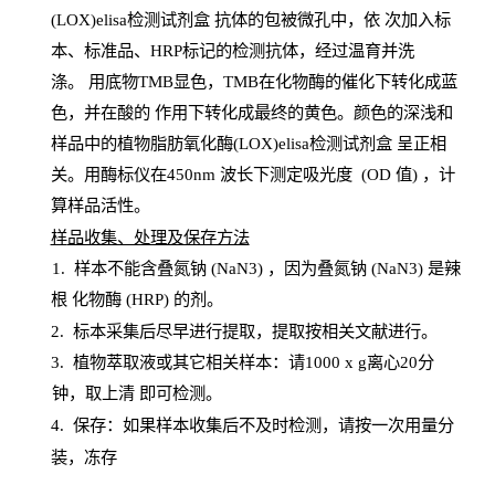
(LOX)elisa检测试剂盒
抗体的包被微孔中，依
次加入标
本、标准品、
HRP
标记的检测抗体，经过温育并洗
涤
。
用底物
TMB
显色，
TMB
在化物酶的催化下转化成蓝
色，并在酸的
作用下转化成最终的黄色。颜色的深浅和
样品中的植物脂肪氧化酶(LOX)elisa检测试剂盒
呈正相
关。用酶标仪在450
nm
波长下测定吸光
度
(
OD
值
) ，计
算样品
活性
。
样
品收集、处理及保存方法
1
.
样本不能含叠氮钠
(
NaN
3) ，因为叠氮钠 (
NaN
3) 是辣
根
化物酶
(
HRP
) 的剂
。
2
.
标本采集后尽早进行提取，提取按相关文献进行。
3
.
植物萃取液或其它相关样本：请
1000
x
g
离心
20分
钟，取上清
即
可检测。
4
. 保存：如果样本收集后不及时检测，请按一次用量分
装，冻存