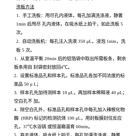
洗板方法
1.
手工洗板：甩尽孔内液体，每孔加满洗涤液，静置
1
min
后甩尽
孔内液体，在吸水纸上拍干，如此洗板
5
次
。
2.
自动洗板机：每孔注入洗液
350 μL，浸泡 1min，洗
板 5 次。
1
. 从室温平衡 20
min
后的铝箔袋中取出所需板条，剩余
板条用自
封
袋密封放回
4℃。
2. 设
置
标准品孔和样本孔，标准品孔各加不同浓度的标
准品
50 μ
L
；
3. 样本孔先加待测样本 10 μL，再加样本稀释液 40 μ
L
；
空白孔不
加。
4
.
除空白孔外，标准品孔和样本孔中每孔加入辣根化物
酶
(
HRP
) 标记的检测抗体 100 μ
L
，用封板膜封住反应
孔，
37℃水浴锅
或恒温箱温育
60
min
。
5.
弃去液体，吸水纸上拍干，每孔加满洗涤液，静置