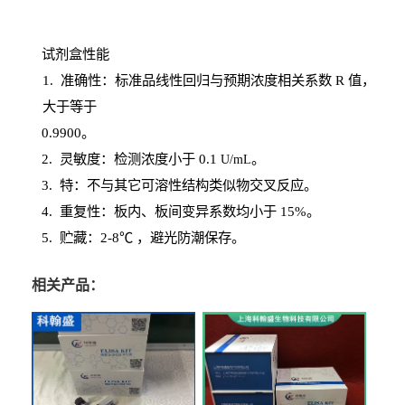
试剂盒性能
1
. 准确性：标准品线性回归与预期浓度相关系数
R
值，
大于等于
0.
9900。
2
.
灵敏度：检测浓度小于
0.1
。
U
/
mL
3
. 特：不与其它可溶性结构类似物交叉反应。
4
.
重复性：板内、板间变异系数均小于
15%。
5. 贮藏：2-8℃ ，避光
防潮保存。
相关产品：