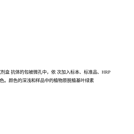
试剂盒
抗体的包被微孔中，依
次加入标本、标准品、
HRP
色。颜色的深浅和样品中的植物原脱植基叶绿素