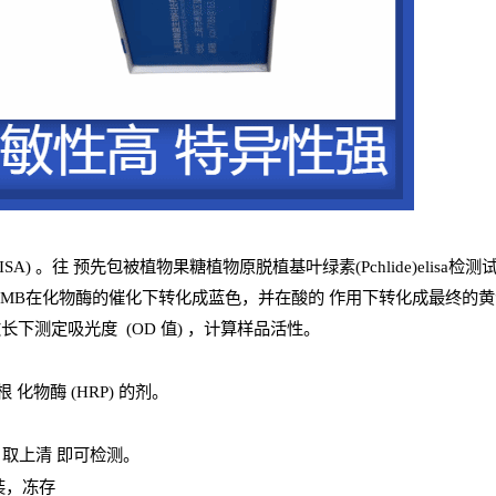
ISA
) 。往
预
先
包被植物果糖植物原脱植基叶绿素(Pchlide)elisa检测
TMB
在化物酶的催化下转化成蓝色，并在酸的
作用下转化成最终的黄
波长下测定吸光
度
(
OD
值
) ，计算样品
活性
。
辣根
化物酶
(
HRP
) 的剂
。
，取上清
即
可检测。
装，冻存