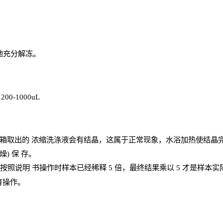
地充分解
冻
。
、
200-1000
uL
箱取出的
浓
缩洗涤液会有结晶，这属于正常现象，水浴加热使结晶
燥) 保
存
。
；按照说明
书操
作时样本已经稀释
5 倍，最终结果乘以 5 才是样本
育操作。