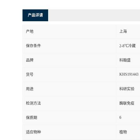
产品详请
产地
上海
保存条件
2-8℃冷藏
品牌
科翰盛
KHS191443
货号
用途
科研实验
检测方法
酶联免疫
6
保质期
适应物种
植物