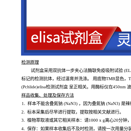
检测原
理
试
剂
盒采用双抗体一步夹心法酶联免疫吸附试验
(
EL
标记的检测抗体，经过温育并洗涤
。
用底物
TMB
显色，
(Pchlide)elisa检测试剂盒
呈正相关。用酶标仪在450
nm
样
品收集、处理及保存方法
1
.
样本不能含叠氮钠
(
NaN
3) ，因为叠氮钠 (
NaN
3) 是
2
.
标本采集后尽早进行提取，提取按相关文献进行。
3
.
植物萃取液或其它相关样本：请
1000
x
g
离心
20分钟
4
. 保存：如果样本收集后不及时检测，请按一次用量分