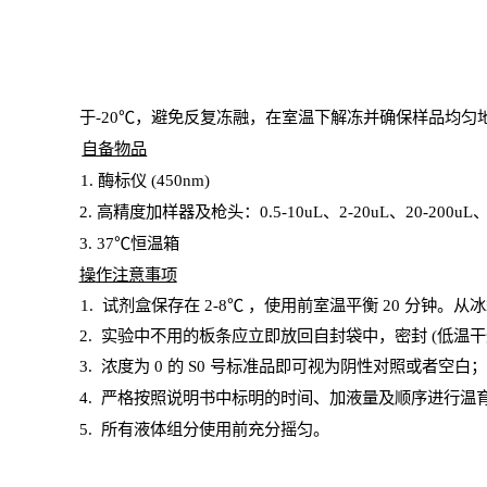
于
-20℃，避免反复冻融，在室温下解冻并确保样品均匀
自备物品
1
. 酶标仪 (450
nm
)
2.
高精度加样器及枪头：
0.5-10
uL
、
2-20
uL
、
20-200
uL
3
. 37℃恒温箱
操
作注意事项
1. 试剂盒保存在 2-8℃ ，使用前室温平衡 20
分钟。从冰
2.
实验中不用的板条应立即放回自封袋中，密封
(低温干
3. 浓度
为
0 的
S
0 号标准品即可视为阴性对照或者空白
4.
严格按照说明书中标明的时间、加液量及顺序进行温
5
.
所有液体组分使用前充分摇匀。