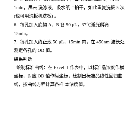
1
min
，甩去
洗涤液，吸水纸上
拍
干，如此重复洗板
5 次
(也可用洗板机洗板) 。
6.
每孔加入底物
A、B 各 50 μL，37℃避光孵育
15min。
7. 每孔加入终止液 50 μ
L
，
15
min
内，在
450
nm
波长处
测定各孔的
OD
值。
结
果判断
绘制
标
准曲线：在
Excel
工作表中，以标准品浓度作横
坐标，对应
OD
值
作纵坐标，绘制出标准品线性回归曲
线，按曲线方程计算各样
本
浓度值。