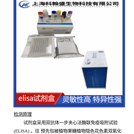
检测原
理
试
剂
盒采用双抗体一步夹心法酶联免疫吸附试验
(
ELISA
) 。往
预
先
包被植物果糖植物隐色花色素双氧化