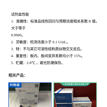
试剂盒性能
1
. 准确性：标准品线性回归与预期浓度相关系数
R
值，
大于等于
0.
9900。
2
.
灵敏度：检测浓度小于
0.1
。
U
/
mL
3
. 特：不与其它可溶性结构类似物交叉反应。
4
.
重复性：板内、板间变异系数均小于
15%。
5. 贮藏：2-8℃ ，避光
防潮保存。
相关产品：