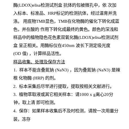
酶(LDOX)elisa检测试剂盒
抗体的包被微孔中，依
次加
入标本、标准品、
HRP
标记的检测抗体，经过温育并洗
涤
。
用底物
TMB
显色，
TMB
在化物酶的催化下转化成蓝
色，并在酸的
作用下转化成最终的黄色。颜色的深浅和
样品中的植物隐色花色素双氧化酶(LDOX)elisa检测试剂
盒
呈正相关。用酶标仪在450
nm
波长下测定吸光
度
(
OD
值
) ，计算样品
活性
。
样
品收集、处理及保存方法
1
.
样本不能含叠氮钠
(
NaN
3) ，因为叠氮钠 (
NaN
3) 是辣
根
化物酶
(
HRP
) 的剂
。
2
.
标本采集后尽早进行提取，提取按相关文献进行。
3
.
植物萃取液或其它相关样本：请
1000
x
g
离心
20分
钟，取上清
即
可检测。
4
. 保存：如果样本收集后不及时检测，请按一次用量分
装，冻存