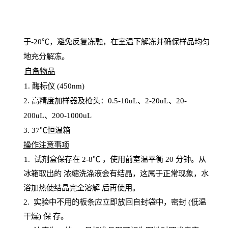
于
-20℃，避免反复冻融，在室温下解冻并确保样品均匀
地充分解
冻
。
自备物品
1
. 酶标仪 (450
nm
)
2.
高精度加样器及枪头：
0.5-10
uL
、
2-20
uL
、
20-
200
uL
、
200-1000
uL
3
. 37℃恒温箱
操
作注意事项
1. 试剂盒保存在 2-8℃ ，使用前室温平衡 20
分钟。从
冰箱取出的
浓
缩洗涤液会有结晶，这属于正常现象，水
浴加热使结晶完全溶解
后再使用。
2.
实验中不用的板条应立即放回自封袋中，密封
(低温
干燥) 保
存
。