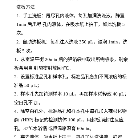
洗板方法
1.
手工洗板：甩尽孔内液体，每孔加满洗涤液，静置
1
min
后甩尽
孔内液体，在吸水纸上拍干，如此洗板
5
次
。
2.
自动洗板机：每孔注入洗液
350 μL，浸泡 1min，洗
板 5 次。
1
. 从室温平衡 20
min
后的铝箔袋中取出所需板条，剩余
板条用自
封
袋密封放回
4℃。
2. 设
置
标准品孔和样本孔，标准品孔各加不同浓度的标
准品
50 μ
L
；
3. 样本孔先加待测样本 10 μL，再加样本稀释液 40 μ
L
；
空白孔不
加。
4
.
除空白孔外，标准品孔和样本孔中每孔加入辣根化物
酶
(
HRP
) 标记的检测抗体 100 μ
L
，用封板膜封住反应
孔，
37℃水浴锅
或恒温箱温育
60
min
。
5.
弃去液体，吸水纸上拍干，每孔加满洗涤液，静置