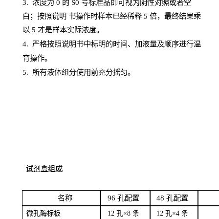
3. 浓度
为
0 的
S
0 号标准品即可视为阴性对照或者空
白；按照说明
书操
作时样本已经稀释
5 倍，最终结果乘
以 5 才是样本实际浓度。
4.
严格按照说明书中标明的时间、加液量及顺序进行温
育操作。
5
.
所有液体组分使用前充分摇匀。
试剂盒组成
名
称
96
孔配
置
4
8
孔配置
微孔酶
标板
12 孔×8
条
12 孔×4
条