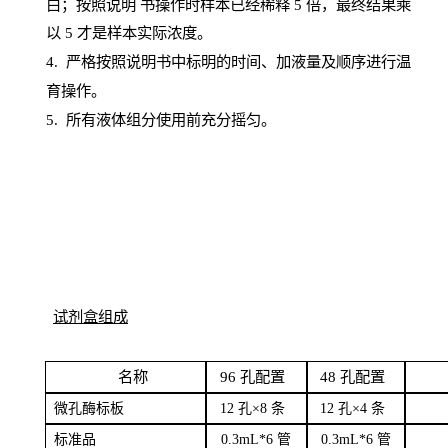
白；按照说明
书操
作时样本已经稀释
5 倍，最终结果乘
以 5 才是样本实际浓度。
4.
严格按照说明书中标明的时间、加液量及顺序进行温
育操作。
5
.
所有液体组分使用前充分摇匀。
试剂盒组成
名
称
96
孔配
置
4
8
孔配置
微孔酶
标板
12 孔×8
条
12 孔×4
条
标
准品
0
.3mL*6 管
0
.3mL*6 管