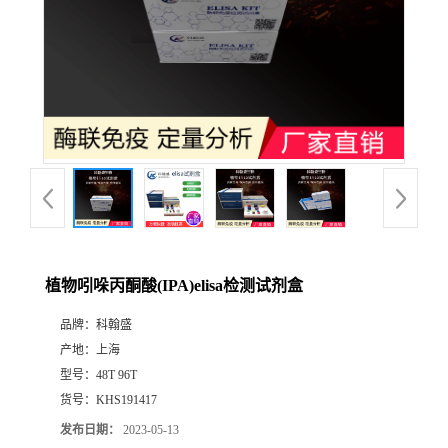
植物吲哚丙酮酸(IPA)elisa检测试剂盒
品牌：
科翰盛
产地：
上海
型号：
48T 96T
货号：
KHS191417
发布日期：
2023-05-13