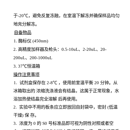
于
-20℃，避免反复冻融，在室温下解冻并确保样品均匀
地充分解
冻
。
自备物品
1
. 酶标仪 (450
nm
)
2.
高精度加样器及枪头：
0.5-10
uL
、
2-20
uL
、
20-
200
uL
、
200-1000
uL
3
. 37℃恒温箱
操
作注意事项
1. 试剂盒保存在 2-8℃ ，使用前室温平衡 20
分钟。从
冰箱取出的
浓
缩洗涤液会有结晶，这属于正常现象，水
浴加热使结晶完全溶解
后再使用。
2.
实验中不用的板条应立即放回自封袋中，密封
(低温
干燥) 保
存
。
3. 浓度
为
0 的
S
0 号标准品即可视为阴性对照或者空