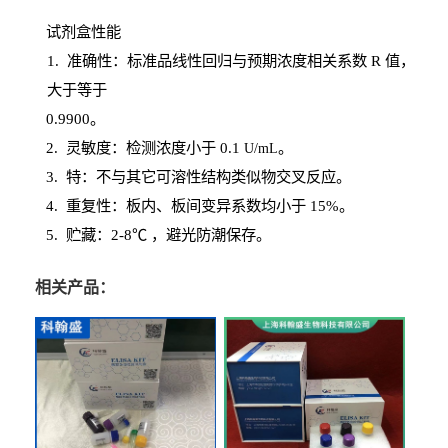
试剂盒性能
1
. 准确性：标准品线性回归与预期浓度相关系数
R
值，
大于等于
0.
9900。
2
.
灵敏度：检测浓度小于
0.1
。
U
/
mL
3
. 特：不与其它可溶性结构类似物交叉反应。
4
.
重复性：板内、板间变异系数均小于
15%。
5. 贮藏：2-8℃ ，避光
防潮保存。
相关产品：