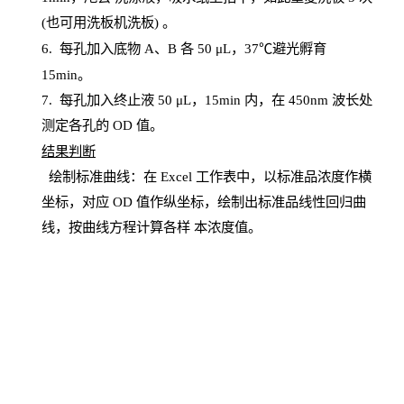
(也可用洗板机洗板) 。
6.
每孔加入底物
A、B 各 50 μL，37℃避光孵育
15min。
7. 每孔加入终止液 50 μ
L
，
15
min
内，在
450
nm
波长处
测定各孔的
OD
值。
结
果判断
绘制
标
准曲线：在
Excel
工作表中，以标准品浓度作横
坐标，对应
OD
值
作纵坐标，绘制出标准品线性回归曲
线，按曲线方程计算各样
本
浓度值。