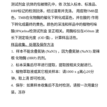
测试剂盒
抗体的包被微孔中，依
次加入标本、标准品、
HRP
标记的检测抗体，经过温育并洗涤
。
用底物
TMB
显
色，
TMB
在化物酶的催化下转化成蓝色，并在酸的
作用
下转化成最终的黄色。颜色的深浅和样品中的植物吲哚
酸(IPA)elisa检测试剂盒
呈正相关。用酶标仪在450
nm
波
长下测定吸光
度
(
OD
值
) ，计算样品
活性
。
样
品收集、处理及保存方法
1
.
样本不能含叠氮钠
(
NaN
3) ，因为叠氮钠 (
NaN
3) 是辣
根
化物酶
(
HRP
) 的剂
。
2
.
标本采集后尽早进行提取，提取按相关文献进行。
3
.
植物萃取液或其它相关样本：请
1000
x
g
离心
20分
钟，取上清
即
可检测。
4
. 保存：如果样本收集后不及时检测，请按一次用量分
装，冻存