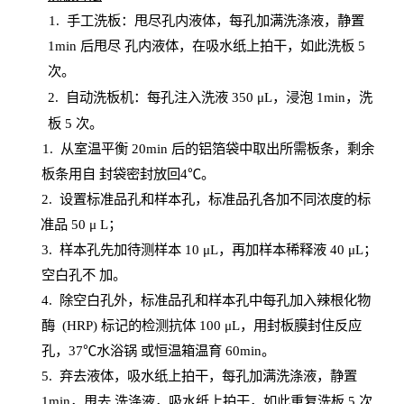
1.
手工洗板：甩尽孔内液体，每孔加满洗涤液，静置
1
min
后甩尽
孔内液体，在吸水纸上拍干，如此洗板
5
次
。
2.
自动洗板机：每孔注入洗液
350 μL，浸泡 1min，洗
板 5 次。
1
. 从室温平衡 20
min
后的铝箔袋中取出所需板条，剩余
板条用自
封
袋密封放回
4℃。
2. 设
置
标准品孔和样本孔，标准品孔各加不同浓度的标
准品
50 μ
L
；
3. 样本孔先加待测样本 10 μL，再加样本稀释液 40 μ
L
；
空白孔不
加。
4
.
除空白孔外，标准品孔和样本孔中每孔加入辣根化物
酶
(
HRP
) 标记的检测抗体 100 μ
L
，用封板膜封住反应
孔，
37℃水浴锅
或恒温箱温育
60
min
。
5.
弃去液体，吸水纸上拍干，每孔加满洗涤液，静置
1
min
，甩去
洗涤液，吸水纸上
拍
干，如此重复洗板
5 次