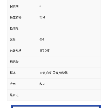
6
保质期
适应物种
植物
检测限
666
数量
48T 96T
包装规格
标记物
样本
血清,血浆,尿液,组织等
应用
科研
是否进口