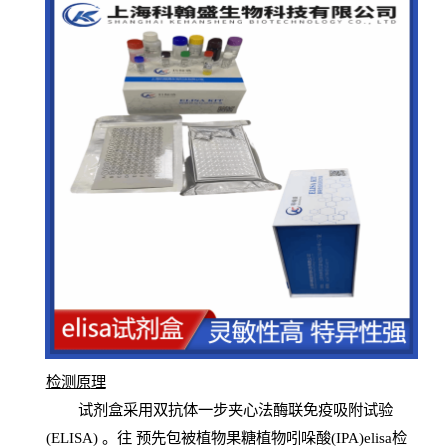
检测原
理
试
剂
盒采用双抗体一步夹心法酶联免疫吸附试验
(
ELISA
) 。往
预
先
包被植物果糖植物吲哚酸(IPA)elisa检