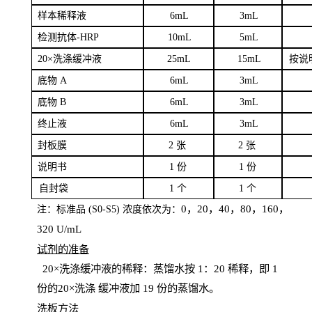
样本
稀释液
6
m
L
3
mL
检测抗体
-H
RP
1
0mL
5
mL
20×洗涤缓冲液
2
5mL
1
5mL
按说
底物
A
6
m
L
3
mL
底
物
B
6
m
L
3
mL
终
止液
6
m
L
3
mL
封板膜
2
张
2 张
说明书
1
份
1
份
自
封袋
1
个
1
个
0，20，40，80，160，
注：标准品
(
S
0-
S
5) 浓度依次为：
320
U
/
mL
试剂的准备
20
×洗涤缓冲液的稀释：蒸馏水按 1：20 稀释，即 1
份的20×洗涤
缓冲液加
19 份
的蒸馏水。
洗板方法