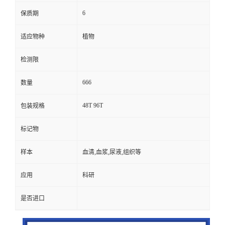
6
保质期
适应物种
植物
检测限
666
数量
48T 96T
包装规格
标记物
样本
血清,血浆,尿液,组织等
应用
科研
是否进口