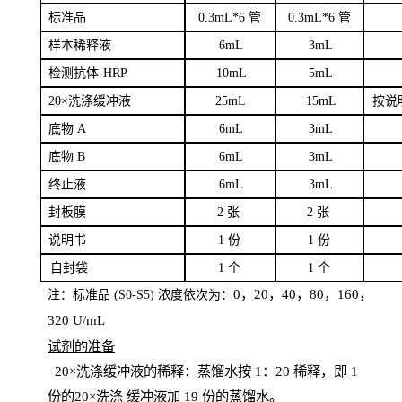
标
准品
0
.3mL*6 管
0
.3mL*6 管
样本
稀释液
6
m
L
3
mL
检测抗体
-H
RP
1
0mL
5
mL
20×洗涤缓冲液
2
5mL
1
5mL
按说
底物
A
6
m
L
3
mL
底
物
B
6
m
L
3
mL
终
止液
6
m
L
3
mL
封板膜
2
张
2 张
说明书
1
份
1
份
自
封袋
1
个
1
个
0，20，40，80，160，
注：标准品
(
S
0-
S
5) 浓度依次为：
320
U
/
mL
试剂的准备
20
×洗涤缓冲液的稀释：蒸馏水按 1：20 稀释，即 1
份的20×洗涤
缓冲液加
19 份
的蒸馏水。