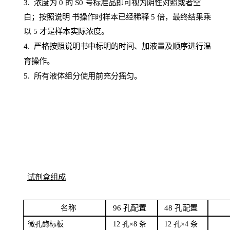
3. 浓度
为
0 的
S
0 号标准品即可视为阴性对照或者空
白；按照说明
书操
作时样本已经稀释
5 倍，最终结果乘
以 5 才是样本实际浓度。
4.
严格按照说明书中标明的时间、加液量及顺序进行温
育操作。
5
.
所有液体组分使用前充分摇匀。
试剂盒组成
名
称
96
孔配
置
4
8
孔配置
微孔酶
标板
12 孔×8
条
12 孔×4
条