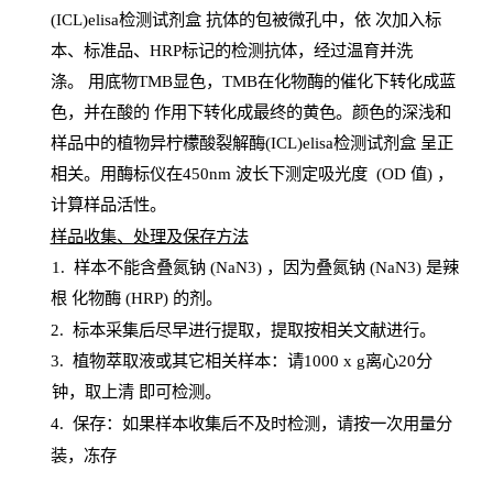
(ICL)elisa检测试剂盒
抗体的包被微孔中，依
次加入标
本、标准品、
HRP
标记的检测抗体，经过温育并洗
涤
。
用底物
TMB
显色，
TMB
在化物酶的催化下转化成蓝
色，并在酸的
作用下转化成最终的黄色。颜色的深浅和
样品中的植物异柠檬酸裂解酶(ICL)elisa检测试剂盒
呈正
相关。用酶标仪在450
nm
波长下测定吸光
度
(
OD
值
) ，
计算样品
活性
。
样
品收集、处理及保存方法
1
.
样本不能含叠氮钠
(
NaN
3) ，因为叠氮钠 (
NaN
3) 是辣
根
化物酶
(
HRP
) 的剂
。
2
.
标本采集后尽早进行提取，提取按相关文献进行。
3
.
植物萃取液或其它相关样本：请
1000
x
g
离心
20分
钟，取上清
即
可检测。
4
. 保存：如果样本收集后不及时检测，请按一次用量分
装，冻存