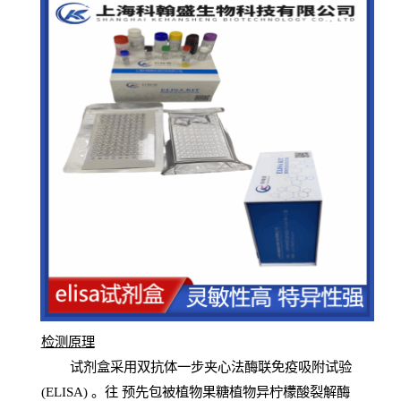
检测原
理
试
剂
盒采用双抗体一步夹心法酶联免疫吸附试验
(
ELISA
) 。往
预
先
包被植物果糖植物异柠檬酸裂解酶