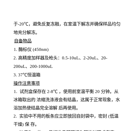
于
-20℃，避免反复冻融，在室温下解冻并确保样品均匀
地充分解
冻
。
自备物品
1
. 酶标仪 (450
nm
)
2.
高精度加样器及枪头：
0.5-10
uL
、
2-20
uL
、
20-
200
uL
、
200-1000
uL
3
. 37℃恒温箱
操
作注意事项
1. 试剂盒保存在 2-8℃ ，使用前室温平衡 20
分钟。从
冰箱取出的
浓
缩洗涤液会有结晶，这属于正常现象，水
浴加热使结晶完全溶解
后再使用。
2.
实验中不用的板条应立即放回自封袋中，密封
(低温
干燥) 保
存
。