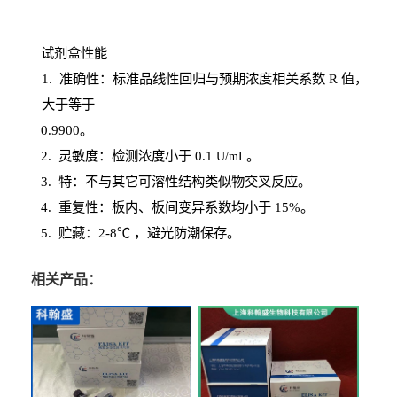
试剂盒性能
1
. 准确性：标准品线性回归与预期浓度相关系数
R
值，
大于等于
0.
9900。
2
.
灵敏度：检测浓度小于
0.1
。
U
/
mL
3
. 特：不与其它可溶性结构类似物交叉反应。
4
.
重复性：板内、板间变异系数均小于
15%。
5. 贮藏：2-8℃ ，避光
防潮保存。
相关产品：