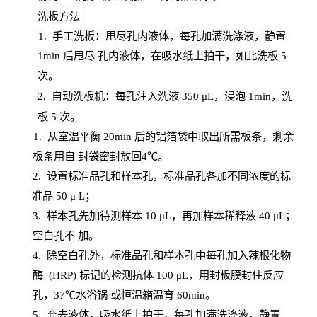
洗板方法
1.
手工洗板：甩尽孔内液体，每孔加满洗涤液，静置
1
min
后甩尽
孔内液体，在吸水纸上拍干，如此洗板
5
次
。
2.
自动洗板机：每孔注入洗液
350 μL，浸泡 1min，洗
板 5 次。
1
. 从室温平衡 20
min
后的铝箔袋中取出所需板条，剩余
板条用自
封
袋密封放回
4℃。
2. 设
置
标准品孔和样本孔，标准品孔各加不同浓度的标
准品
50 μ
L
；
3. 样本孔先加待测样本 10 μL，再加样本稀释液 40 μ
L
；
空白孔不
加。
4
.
除空白孔外，标准品孔和样本孔中每孔加入辣根化物
酶
(
HRP
) 标记的检测抗体 100 μ
L
，用封板膜封住反应
孔，
37℃水浴锅
或恒温箱温育
60
min
。
5.
弃去液体，吸水纸上拍干，每孔加满洗涤液，静置