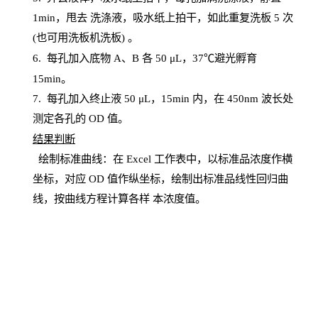
1
min
，甩去
洗涤液，吸水纸上
拍
干，如此重复洗板
5 次
(也可用洗板机洗板) 。
6.
每孔加入底物
A、B 各 50 μL，37℃避光孵育
15min。
7. 每孔加入终止液 50 μ
L
，
15
min
内，在
450
nm
波长处
测定各孔的
OD
值。
结
果判断
绘制
标
准曲线：在
Excel
工作表中，以标准品浓度作横
坐标，对应
OD
值
作纵坐标，绘制出标准品线性回归曲
线，按曲线方程计算各样
本
浓度值。