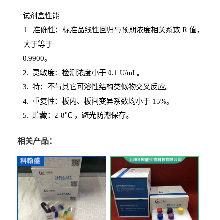
试剂盒性能
1
. 准确性：标准品线性回归与预期浓度相关系数
R
值，
大于等于
0.
9900。
2
.
灵敏度：检测浓度小于
0.1
。
U
/
mL
3
. 特：不与其它可溶性结构类似物交叉反应。
4
.
重复性：板内、板间变异系数均小于
15%。
5. 贮藏：2-8℃ ，避光
防潮保存。
相关产品：