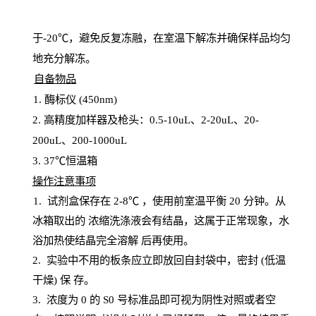
于
-20℃，避免反复冻融，在室温下解冻并确保样品均匀
地充分解
冻
。
自备物品
1
. 酶标仪 (450
nm
)
2.
高精度加样器及枪头：
0.5-10
uL
、
2-20
uL
、
20-
200
uL
、
200-1000
uL
3
. 37℃恒温箱
操
作注意事项
1. 试剂盒保存在 2-8℃ ，使用前室温平衡 20
分钟。从
冰箱取出的
浓
缩洗涤液会有结晶，这属于正常现象，水
浴加热使结晶完全溶解
后再使用。
2.
实验中不用的板条应立即放回自封袋中，密封
(低温
干燥) 保
存
。
3. 浓度
为
0 的
S
0 号标准品即可视为阴性对照或者空