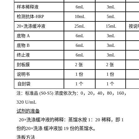
样本
稀释液
6
m
L
3
mL
检测抗体
-H
RP
1
0mL
5
mL
20×洗涤缓冲液
2
5mL
1
5mL
按说
底物
A
6
m
L
3
mL
底
物
B
6
m
L
3
mL
终
止液
6
m
L
3
mL
封板膜
2
张
2 张
说明书
1
份
1
份
自
封袋
1
个
1
个
0，20，40，80，160，
注：标准品
(
S
0-
S
5) 浓度依次为：
320
U
/
mL
试剂的准备
20
×洗涤缓冲液的稀释：蒸馏水按 1：20 稀释，即 1
份的20×洗涤
缓冲液加
19 份
的蒸馏水。
洗板方法