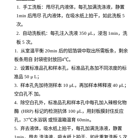
1.
手工洗板：甩尽孔内液体，每孔加满洗涤液，静置
1
min
后甩尽
孔内液体，在吸水纸上拍干，如此洗板
5
次
。
2.
自动洗板机：每孔注入洗液
350 μL，浸泡 1min，洗
板 5 次。
1
. 从室温平衡 20
min
后的铝箔袋中取出所需板条，剩余
板条用自
封
袋密封放回
4℃。
2. 设
置
标准品孔和样本孔，标准品孔各加不同浓度的标
准品
50 μ
L
；
3. 样本孔先加待测样本 10 μL，再加样本稀释液 40 μ
L
；
空白孔不
加。
4
.
除空白孔外，标准品孔和样本孔中每孔加入辣根化物
酶
(
HRP
) 标记的检测抗体 100 μ
L
，用封板膜封住反应
孔，
37℃水浴锅
或恒温箱温育
60
min
。
5.
弃去液体，吸水纸上拍干，每孔加满洗涤液，静置
1
min
，甩去
洗涤液，吸水纸上
拍
干，如此重复洗板
5 次