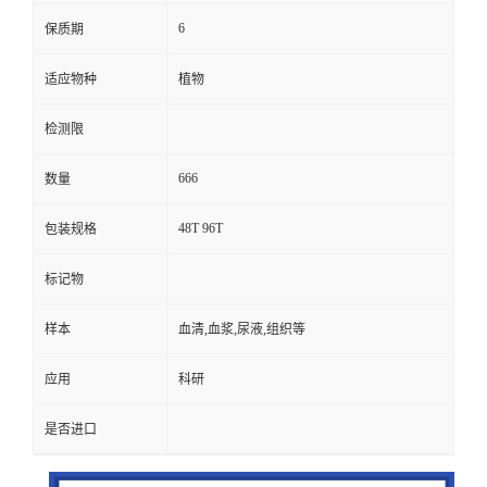
6
保质期
适应物种
植物
检测限
666
数量
48T 96T
包装规格
标记物
样本
血清,血浆,尿液,组织等
应用
科研
是否进口