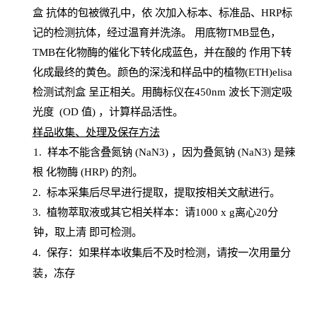
盒
抗体的包被微孔中，依
次加入标本、标准品、
HRP
标
记的检测抗体，经过温育并洗涤
。
用底物
TMB
显色，
TMB
在化物酶的催化下转化成蓝色，并在酸的
作用下转
化成最终的黄色。颜色的深浅和样品中的植物(ETH)elisa
检测试剂盒
呈正相关。用酶标仪在450
nm
波长下测定吸
光
度
(
OD
值
) ，计算样品
活性
。
样
品收集、处理及保存方法
1
.
样本不能含叠氮钠
(
NaN
3) ，因为叠氮钠 (
NaN
3) 是辣
根
化物酶
(
HRP
) 的剂
。
2
.
标本采集后尽早进行提取，提取按相关文献进行。
3
.
植物萃取液或其它相关样本：请
1000
x
g
离心
20分
钟，取上清
即
可检测。
4
. 保存：如果样本收集后不及时检测，请按一次用量分
装，冻存