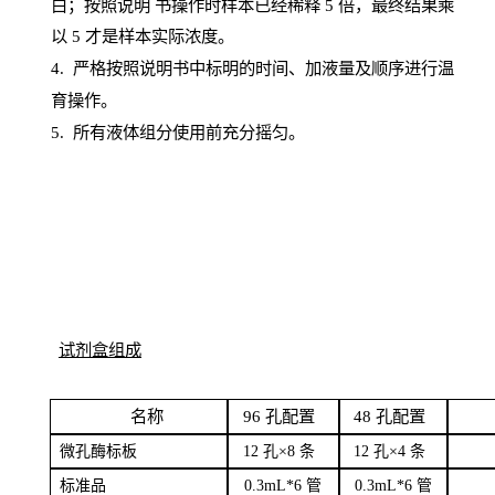
白；按照说明
书操
作时样本已经稀释
5 倍，最终结果乘
以 5 才是样本实际浓度。
4.
严格按照说明书中标明的时间、加液量及顺序进行温
育操作。
5
.
所有液体组分使用前充分摇匀。
试剂盒组成
名
称
96
孔配
置
4
8
孔配置
微孔酶
标板
12 孔×8
条
12 孔×4
条
标
准品
0
.3mL*6 管
0
.3mL*6 管