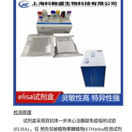
检测原
理
试
剂
盒采用双抗体一步夹心法酶联免疫吸附试验
(
ELISA
) 。往
预
先
包被植物果糖植物(ETH)elisa检测试剂