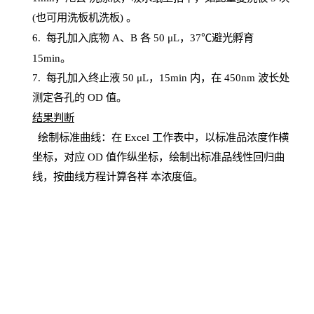
(也可用洗板机洗板) 。
6.
每孔加入底物
A、B 各 50 μL，37℃避光孵育
15min。
7. 每孔加入终止液 50 μ
L
，
15
min
内，在
450
nm
波长处
测定各孔的
OD
值。
结
果判断
绘制
标
准曲线：在
Excel
工作表中，以标准品浓度作横
坐标，对应
OD
值
作纵坐标，绘制出标准品线性回归曲
线，按曲线方程计算各样
本
浓度值。