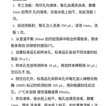
1.
手工洗板：甩尽孔内液体，每孔加满洗涤液，静置
1
min
后甩尽
孔内液体，在吸水纸上拍干，如此洗板
5
次
。
2.
自动洗板机：每孔注入洗液
350 μL，浸泡 1min，洗
板 5 次。
1
. 从室温平衡 20
min
后的铝箔袋中取出所需板条，剩余
板条用自
封
袋密封放回
4℃。
2. 设
置
标准品孔和样本孔，标准品孔各加不同浓度的标
准品
50 μ
L
；
3. 样本孔先加待测样本 10 μL，再加样本稀释液 40 μ
L
；
空白孔不
加。
4
.
除空白孔外，标准品孔和样本孔中每孔加入辣根化物
酶
(
HRP
) 标记的检测抗体 100 μ
L
，用封板膜封住反应
孔，
37℃水浴锅
或恒温箱温育
60
min
。
5.
弃去液体，吸水纸上拍干，每孔加满洗涤液，静置
1
min
，甩去
洗涤液，吸水纸上
拍
干，如此重复洗板
5 次