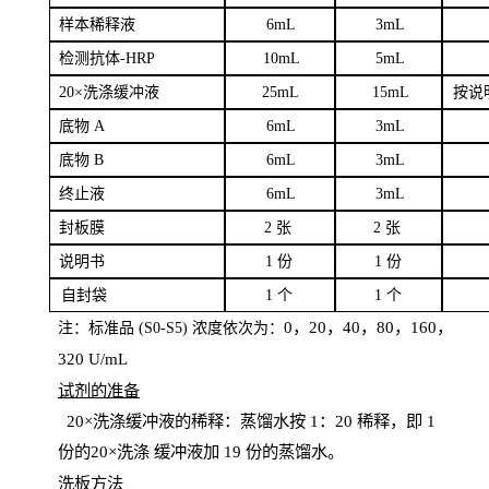
样本
稀释液
6
m
L
3
mL
检测抗体
-H
RP
1
0mL
5
mL
20×洗涤缓冲液
2
5mL
1
5mL
按说
底物
A
6
m
L
3
mL
底
物
B
6
m
L
3
mL
终
止液
6
m
L
3
mL
封板膜
2
张
2 张
说明书
1
份
1
份
自
封袋
1
个
1
个
0，20，40，80，160，
注：标准品
(
S
0-
S
5) 浓度依次为：
320
U
/
mL
试剂的准备
20
×洗涤缓冲液的稀释：蒸馏水按 1：20 稀释，即 1
份的20×洗涤
缓冲液加
19 份
的蒸馏水。
洗板方法