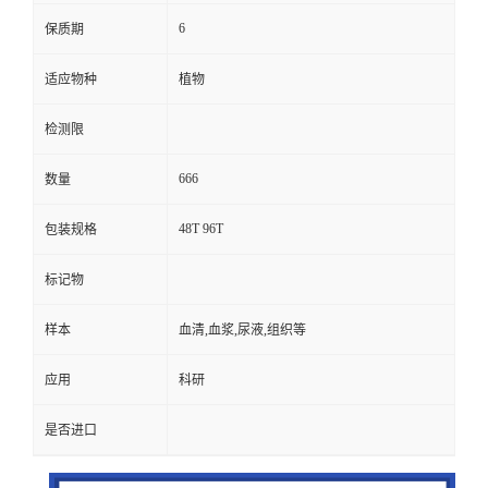
6
保质期
适应物种
植物
检测限
666
数量
48T 96T
包装规格
标记物
样本
血清,血浆,尿液,组织等
应用
科研
是否进口