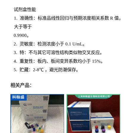
试剂盒性能
1
. 准确性：标准品线性回归与预期浓度相关系数
R
值，
大于等于
0.
9900。
2
.
灵敏度：检测浓度小于
0.1
。
U
/
mL
3
. 特：不与其它可溶性结构类似物交叉反应。
4
.
重复性：板内、板间变异系数均小于
15%。
5. 贮藏：2-8℃ ，避光
防潮保存。
相关产品：