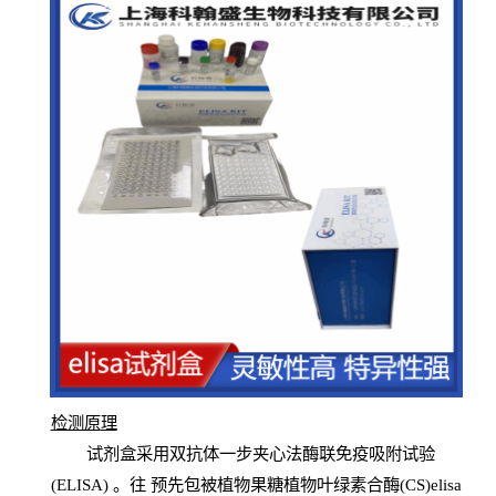
检测原
理
试
剂
盒采用双抗体一步夹心法酶联免疫吸附试验
(
ELISA
) 。往
预
先
包被植物果糖植物叶绿素合酶(CS)elisa