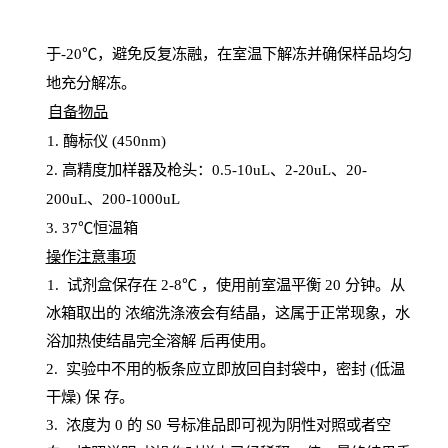
于
-20℃，避免反复冻融，在室温下解冻并确保样品均匀
地充分解
冻
。
自备物品
1
. 酶标仪 (450
nm
)
2.
高精度加样器及枪头：
0.5-10
uL
、
2-20
uL
、
20-
200
uL
、
200-1000
uL
3
. 37℃恒温箱
操
作注意事项
1. 试剂盒保存在 2-8℃ ，使用前室温平衡 20
分钟。从
冰箱取出的
浓
缩洗涤液会有结晶，这属于正常现象，水
浴加热使结晶完全溶解
后再使用。
2.
实验中不用的板条应立即放回自封袋中，密封
(低温
干燥) 保
存
。
3. 浓度
为
0 的
S
0 号标准品即可视为阴性对照或者空