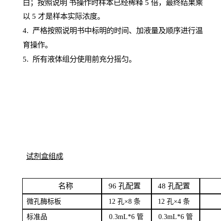
白；按照说明
书操
作时样本已经稀释
5 倍，最终结果乘
以 5 才是样本实际浓度。
4.
严格按照说明书中标明的时间、加液量及顺序进行温
育操作。
5
.
所有液体组分使用前充分摇匀。
试剂盒组成
名
称
96
孔配
置
4
8
孔配置
微孔酶
标板
12 孔×8
条
12 孔×4
条
标
准品
0
.3mL*6 管
0
.3mL*6 管