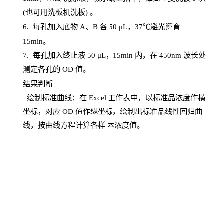
(也可用洗板机洗板) 。
6.
每孔加入底物
A、B 各 50 μL，37℃避光孵育
15min。
7. 每孔加入终止液 50 μ
L
，
15
min
内，在
450
nm
波长处
测定各孔的
OD
值。
结
果判断
绘制
标
准曲线：在
Excel
工作表中，以标准品浓度作横
坐标，对应
OD
值
作纵坐标，绘制出标准品线性回归曲
线，按曲线方程计算各样
本
浓度值。