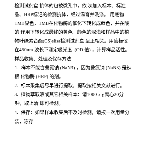
检测试剂盒
抗体的包被微孔中，依
次加入标本、标准
品、
HRP
标记的检测抗体，经过温育并洗涤
。
用底物
TMB
显色，
TMB
在化物酶的催化下转化成蓝色，并在酸
的
作用下转化成最终的黄色。颜色的深浅和样品中的植
物叶绿素合酶(CS)elisa检测试剂盒
呈正相关。用酶标仪
在450
nm
波长下测定吸光
度
(
OD
值
) ，计算样品
活性
。
样
品收集、处理及保存方法
1
.
样本不能含叠氮钠
(
NaN
3) ，因为叠氮钠 (
NaN
3) 是辣
根
化物酶
(
HRP
) 的剂
。
2
.
标本采集后尽早进行提取，提取按相关文献进行。
3
.
植物萃取液或其它相关样本：请
1000
x
g
离心
20分
钟，取上清
即
可检测。
4
. 保存：如果样本收集后不及时检测，请按一次用量分
装，冻存