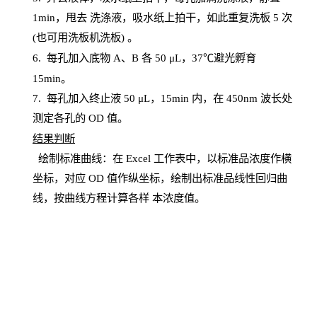
1
min
，甩去
洗涤液，吸水纸上
拍
干，如此重复洗板
5 次
(也可用洗板机洗板) 。
6.
每孔加入底物
A、B 各 50 μL，37℃避光孵育
15min。
7. 每孔加入终止液 50 μ
L
，
15
min
内，在
450
nm
波长处
测定各孔的
OD
值。
结
果判断
绘制
标
准曲线：在
Excel
工作表中，以标准品浓度作横
坐标，对应
OD
值
作纵坐标，绘制出标准品线性回归曲
线，按曲线方程计算各样
本
浓度值。