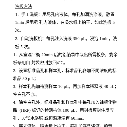
洗板方法
1.
手工洗板：甩尽孔内液体，每孔加满洗涤液，静置
1
min
后甩尽
孔内液体，在吸水纸上拍干，如此洗板
5
次
。
2.
自动洗板机：每孔注入洗液
350 μL，浸泡 1min，洗
板 5 次。
1
. 从室温平衡 20
min
后的铝箔袋中取出所需板条，剩余
板条用自
封
袋密封放回
4℃。
2. 设
置
标准品孔和样本孔，标准品孔各加不同浓度的标
准品
50 μ
L
；
3. 样本孔先加待测样本 10 μL，再加样本稀释液 40 μ
L
；
空白孔不
加。
4
.
除空白孔外，标准品孔和样本孔中每孔加入辣根化物
酶
(
HRP
) 标记的检测抗体 100 μ
L
，用封板膜封住反应
孔，
37℃水浴锅
或恒温箱温育
60
min
。
5.
弃去液体，吸水纸上拍干，每孔加满洗涤液，静置