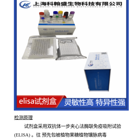
检测原
理
试
剂
盒采用双抗体一步夹心法酶联免疫吸附试验
(
ELISA
) 。往
预
先
包被植物果糖植物镶脉病毒