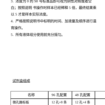
3. 浓度
为
0 的
S
0 号标准品即可视为阴性对照或者空
白；按照说明
书操
作时样本已经稀释
5 倍，最终结果乘
以 5 才是样本实际浓度。
4.
严格按照说明书中标明的时间、加液量及顺序进行温
育操作。
5
.
所有液体组分使用前充分摇匀。
试剂盒组成
名
称
96
孔配
置
4
8
孔配置
微孔酶
标板
12 孔×8
条
12 孔×4
条