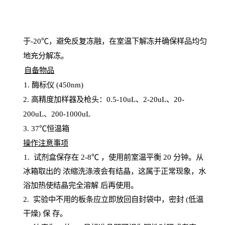
于
-20℃，避免反复冻融，在室温下解冻并确保样品均匀
地充分解
冻
。
自备物品
1
. 酶标仪 (450
nm
)
2.
高精度加样器及枪头：
0.5-10
uL
、
2-20
uL
、
20-
200
uL
、
200-1000
uL
3
. 37℃恒温箱
操
作注意事项
1. 试剂盒保存在 2-8℃ ，使用前室温平衡 20
分钟。从
冰箱取出的
浓
缩洗涤液会有结晶，这属于正常现象，水
浴加热使结晶完全溶解
后再使用。
2.
实验中不用的板条应立即放回自封袋中，密封
(低温
干燥) 保
存
。