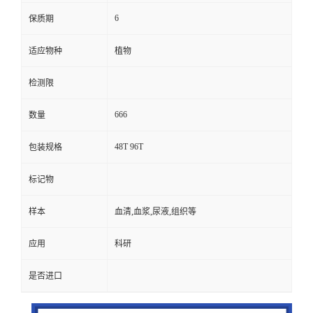
6
保质期
适应物种
植物
检测限
666
数量
48T 96T
包装规格
标记物
样本
血清,血浆,尿液,组织等
应用
科研
是否进口