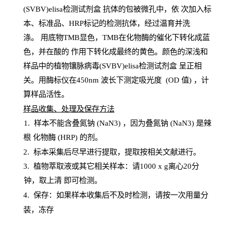
(SVBV)elisa检测试剂盒
抗体的包被微孔中，依
次加入标
本、标准品、
HRP
标记的检测抗体，经过温育并洗
涤
。
用底物
TMB
显色，
TMB
在化物酶的催化下转化成蓝
色，并在酸的
作用下转化成最终的黄色。颜色的深浅和
样品中的植物镶脉病毒(SVBV)elisa检测试剂盒
呈正相
关。用酶标仪在450
nm
波长下测定吸光
度
(
OD
值
) ，计
算样品
活性
。
样
品收集、处理及保存方法
1
.
样本不能含叠氮钠
(
NaN
3) ，因为叠氮钠 (
NaN
3) 是辣
根
化物酶
(
HRP
) 的剂
。
2
.
标本采集后尽早进行提取，提取按相关文献进行。
3
.
植物萃取液或其它相关样本：请
1000
x
g
离心
20分
钟，取上清
即
可检测。
4
. 保存：如果样本收集后不及时检测，请按一次用量分
装，冻存