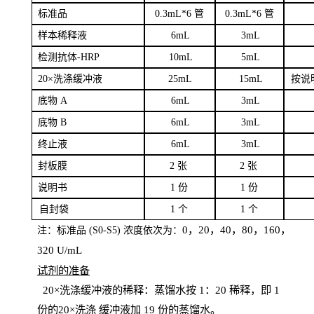
标
准品
0
.3mL*6 管
0
.3mL*6 管
样本
稀释液
6
m
L
3
mL
检测抗体
-H
RP
1
0mL
5
mL
20×洗涤缓冲液
2
5mL
1
5mL
按说
底物
A
6
m
L
3
mL
底
物
B
6
m
L
3
mL
终
止液
6
m
L
3
mL
封板膜
2
张
2 张
说明书
1
份
1
份
自
封袋
1
个
1
个
0，20，40，80，160，
注：标准品
(
S
0-
S
5) 浓度依次为：
320
U
/
mL
试剂的准备
20
×洗涤缓冲液的稀释：蒸馏水按 1：20 稀释，即 1
份的20×洗涤
缓冲液加
19 份
的蒸馏水。