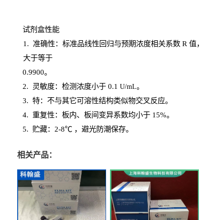
试剂盒性能
1
. 准确性：标准品线性回归与预期浓度相关系数
R
值，
大于等于
0.
9900。
2
.
灵敏度：检测浓度小于
0.1
。
U
/
mL
3
. 特：不与其它可溶性结构类似物交叉反应。
4
.
重复性：板内、板间变异系数均小于
15%。
5. 贮藏：2-8℃ ，避光
防潮保存。
相关产品：