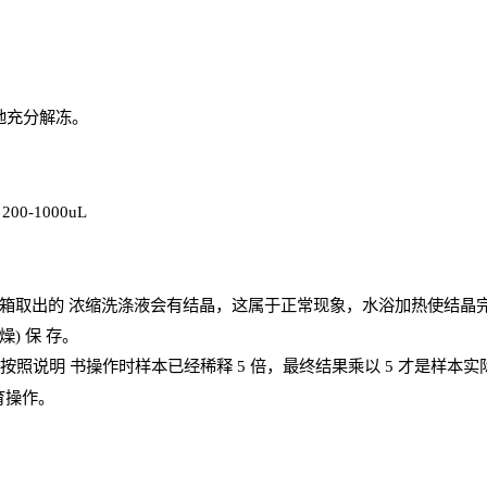
地充分解
冻
。
、
200-1000
uL
箱取出的
浓
缩洗涤液会有结晶，这属于正常现象，水浴加热使结晶
燥) 保
存
。
；按照说明
书操
作时样本已经稀释
5 倍，最终结果乘以 5 才是样本
育操作。