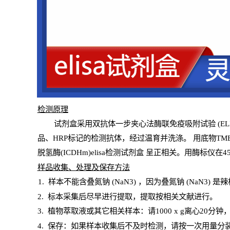
检测原
理
试
剂
盒采用双抗体一步夹心法酶联免疫吸附试验
(
EL
品、
HRP
标记的检测抗体，经过温育并洗涤
。
用底物
TM
脱氢酶(ICDHm)elisa检测试剂盒
呈正相关。用酶标仪在45
样
品收集、处理及保存方法
1
.
样本不能含叠氮钠
(
NaN
3) ，因为叠氮钠 (
NaN
3) 是
2
.
标本采集后尽早进行提取，提取按相关文献进行。
3
.
植物萃取液或其它相关样本：请
1000
x
g
离心
20分钟
4
. 保存：如果样本收集后不及时检测，请按一次用量分