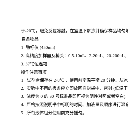
于
-20℃，避免反复冻融，在室温下解冻并确保样品均匀
自备物品
1
. 酶标仪 (450
nm
)
2.
高精度加样器及枪头：
0.5-10
uL
、
2-20
uL
、
20-200
uL
3
. 37℃恒温箱
操
作注意事项
1. 试剂盒保存在 2-8℃ ，使用前室温平衡 20
分钟。从冰
2.
实验中不用的板条应立即放回自封袋中，密封
(低温干
3. 浓度
为
0 的
S
0 号标准品即可视为阴性对照或者空白
4.
严格按照说明书中标明的时间、加液量及顺序进行温
5
.
所有液体组分使用前充分摇匀。