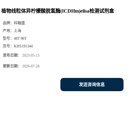
植物线粒体异柠檬酸脱氢酶(ICDHm)elisa检测试剂盒
品牌：
科翰盛
产地：
上海
型号：
48T 96T
货号：
KHS191344
发布日期：
2023-05-13
更新日期：
2026-07-28
发送咨询信息