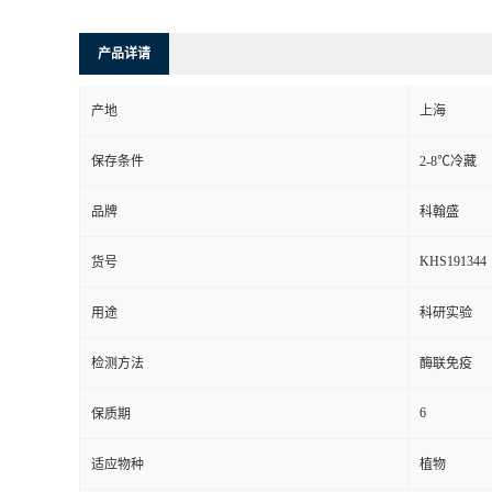
产品详请
产地
上海
保存条件
2-8℃冷藏
品牌
科翰盛
KHS191344
货号
用途
科研实验
检测方法
酶联免疫
6
保质期
适应物种
植物