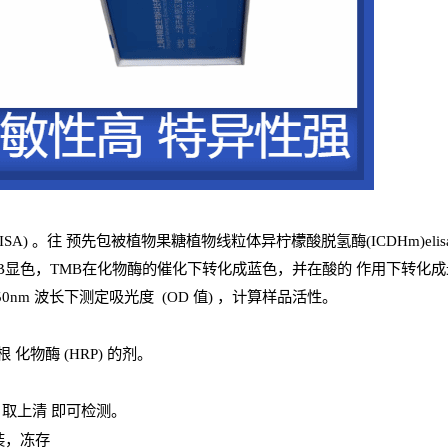
ISA
) 。往
预
先
包被植物果糖植物线粒体异柠檬酸脱氢酶(ICDHm)eli
B
显色，
TMB
在化物酶的催化下转化成蓝色，并在酸的
作用下转化成
0
nm
波长下测定吸光
度
(
OD
值
) ，计算样品
活性
。
辣根
化物酶
(
HRP
) 的剂
。
，取上清
即
可检测。
装，冻存