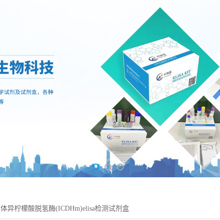
异柠檬酸脱氢酶(ICDHm)elisa检测试剂盒