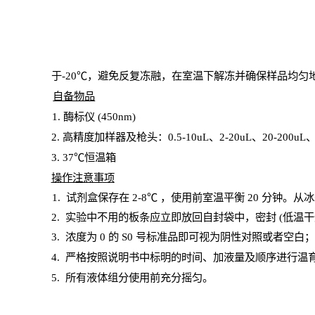
于
-20℃，避免反复冻融，在室温下解冻并确保样品均匀
自备物品
1
. 酶标仪 (450
nm
)
2.
高精度加样器及枪头：
0.5-10
uL
、
2-20
uL
、
20-200
uL
3
. 37℃恒温箱
操
作注意事项
1. 试剂盒保存在 2-8℃ ，使用前室温平衡 20
分钟。从冰
2.
实验中不用的板条应立即放回自封袋中，密封
(低温干
3. 浓度
为
0 的
S
0 号标准品即可视为阴性对照或者空白
4.
严格按照说明书中标明的时间、加液量及顺序进行温
5
.
所有液体组分使用前充分摇匀。