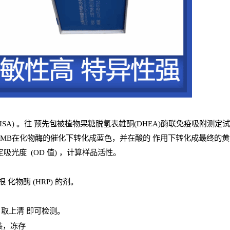
ISA
) 。往
预
先
包被植物果糖脱氢表雄酮(DHEA)酶联免疫吸附测定
TMB
在化物酶的催化下转化成蓝色，并在酸的
作用下转化成最终的黄
定吸光
度
(
OD
值
) ，计算样品
活性
。
辣根
化物酶
(
HRP
) 的剂
。
，取上清
即
可检测。
装，冻存