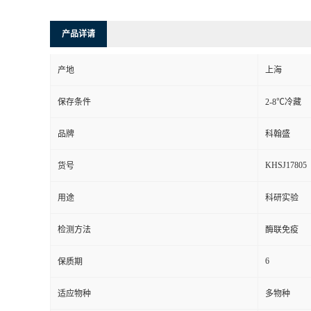
产品详请
产地
上海
保存条件
2-8℃冷藏
品牌
科翰盛
KHSJ17805
货号
用途
科研实验
检测方法
酶联免疫
6
保质期
适应物种
多物种