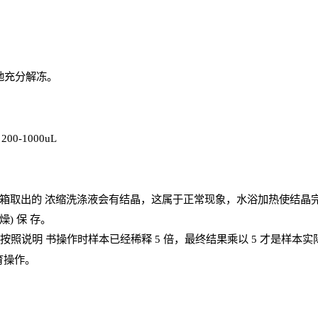
地充分解
冻
。
、
200-1000
uL
箱取出的
浓
缩洗涤液会有结晶，这属于正常现象，水浴加热使结晶
燥) 保
存
。
；按照说明
书操
作时样本已经稀释
5 倍，最终结果乘以 5 才是样本
育操作。