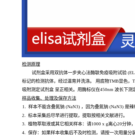
检测原
理
试
剂
盒采用双抗体一步夹心法酶联免疫吸附试验
(
EL
标记的检测抗体，经过温育并洗涤
。
用底物
TMB
显色，
吸附测定试剂盒
呈正相关。用酶标仪在450
nm
波长下测
样
品收集、处理及保存方法
1
.
样本不能含叠氮钠
(
NaN
3) ，因为叠氮钠 (
NaN
3) 是
2
.
标本采集后尽早进行提取，提取按相关文献进行。
3
.
植物萃取液或其它相关样本：请
1000
x
g
离心
20分钟
4
. 保存：如果样本收集后不及时检测，请按一次用量分