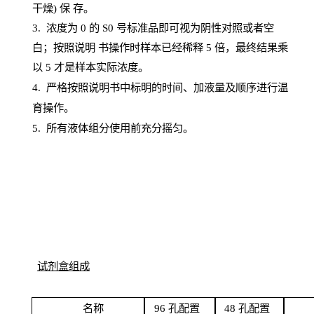
干燥) 保
存
。
3. 浓度
为
0 的
S
0 号标准品即可视为阴性对照或者空
白；按照说明
书操
作时样本已经稀释
5 倍，最终结果乘
以 5 才是样本实际浓度。
4.
严格按照说明书中标明的时间、加液量及顺序进行温
育操作。
5
.
所有液体组分使用前充分摇匀。
试剂盒组成
名
称
96
孔配
置
4
8
孔配置