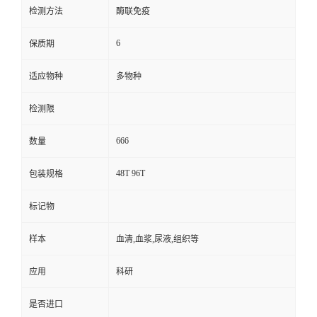
检测方法
酶联免疫
6
保质期
适应物种
多物种
检测限
666
数量
48T 96T
包装规格
标记物
样本
血清,血浆,尿液,组织等
应用
科研
是否进口