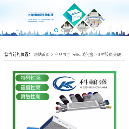
您当前的位置：
网站首页
>
产品展厅
>
elisa试剂盒
>
Ⅱ型胶原交联
羧基端肽(CTXII)酶联免疫吸附测定试剂盒