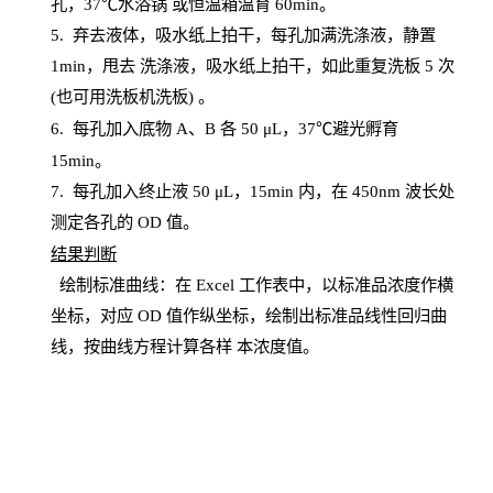
孔，
37℃水浴锅
或恒温箱温育
60
min
。
5.
弃去液体，吸水纸上拍干，每孔加满洗涤液，静置
1
min
，甩去
洗涤液，吸水纸上
拍
干，如此重复洗板
5 次
(也可用洗板机洗板) 。
6.
每孔加入底物
A、B 各 50 μL，37℃避光孵育
15min。
7. 每孔加入终止液 50 μ
L
，
15
min
内，在
450
nm
波长处
测定各孔的
OD
值。
结
果判断
绘制
标
准曲线：在
Excel
工作表中，以标准品浓度作横
坐标，对应
OD
值
作纵坐标，绘制出标准品线性回归曲
线，按曲线方程计算各样
本
浓度值。