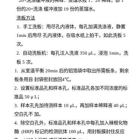
20
×洗涤缓冲液的稀释：蒸馏水按 1：20 稀释，即 1
份的20×洗涤
缓冲液加
19 份
的蒸馏水。
洗板方法
1.
手工洗板：甩尽孔内液体，每孔加满洗涤液，静置
1
min
后甩尽
孔内液体，在吸水纸上拍干，如此洗板
5
次
。
2.
自动洗板机：每孔注入洗液
350 μL，浸泡 1min，洗
板 5 次。
1
. 从室温平衡 20
min
后的铝箔袋中取出所需板条，剩余
板条用自
封
袋密封放回
4℃。
2. 设
置
标准品孔和样本孔，标准品孔各加不同浓度的标
准品
50 μ
L
；
3. 样本孔先加待测样本 10 μL，再加样本稀释液 40 μ
L
；
空白孔不
加。
4
.
除空白孔外，标准品孔和样本孔中每孔加入辣根化物
酶
(
HRP
) 标记的检测抗体 100 μ
L
，用封板膜封住反应