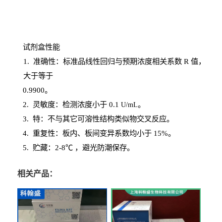
试剂盒性能
1
. 准确性：标准品线性回归与预期浓度相关系数
R
值，
大于等于
0.
9900。
2
.
灵敏度：检测浓度小于
0.1
。
U
/
mL
3
. 特：不与其它可溶性结构类似物交叉反应。
4
.
重复性：板内、板间变异系数均小于
15%。
5. 贮藏：2-8℃ ，避光
防潮保存。
相关产品：