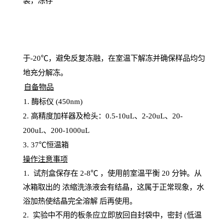
装，冻存
于
-20℃，避免反复冻融，在室温下解冻并确保样品均匀
地充分解
冻
。
自备物品
1
. 酶标仪 (450
nm
)
2.
高精度加样器及枪头：
0.5-10
uL
、
2-20
uL
、
20-
200
uL
、
200-1000
uL
3
. 37℃恒温箱
操
作注意事项
1. 试剂盒保存在 2-8℃ ，使用前室温平衡 20
分钟。从
冰箱取出的
浓
缩洗涤液会有结晶，这属于正常现象，水
浴加热使结晶完全溶解
后再使用。
2.
实验中不用的板条应立即放回自封袋中，密封
(低温