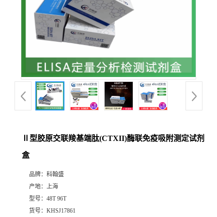
Ⅱ型胶原交联羧基端肽(CTXII)酶联免疫吸附测定试剂
盒
品牌：
科翰盛
产地：
上海
型号：
48T 96T
货号：
KHSJ17861