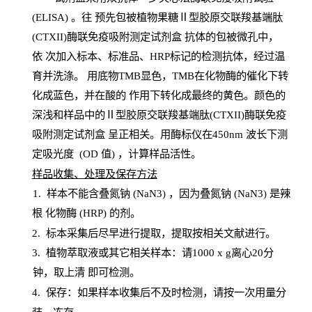
(
ELISA
) 。往
预
先
包被植物果糖Ⅱ型胶原交联羧基端肽
(CTXII)酶联免疫吸附测定试剂盒
抗体的包被微孔中，
依
次加入标本、标准品、
HRP
标记的检测抗体，经过温
育并洗涤
。
用底物
TMB
显色，
TMB
在化物酶的催化下转
化成蓝色，并在酸的
作用下转化成最终的黄色。颜色的
深浅和样品中的Ⅱ型胶原交联羧基端肽(CTXII)酶联免疫
吸附测定试剂盒
呈正相关。用酶标仪在450
nm
波长下测
定吸光
度
(
OD
值
) ，计算样品
活性
。
样
品收集、处理及保存方法
1
.
样本不能含叠氮钠
(
NaN
3) ，因为叠氮钠 (
NaN
3) 是辣
根
化物酶
(
HRP
) 的剂
。
2
.
标本采集后尽早进行提取，提取按相关文献进行。
3
.
植物萃取液或其它相关样本：请
1000
x
g
离心
20分
钟，取上清
即
可检测。
4
. 保存：如果样本收集后不及时检测，请按一次用量分