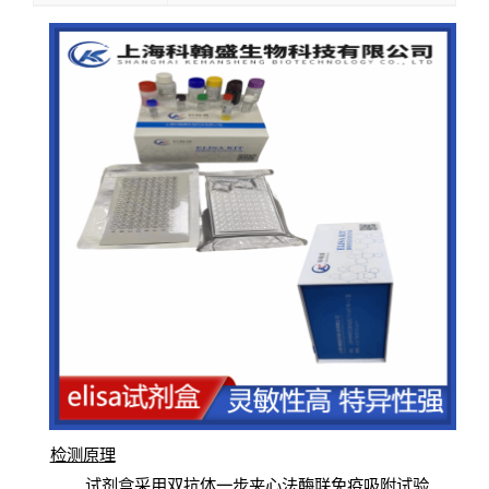
检测原
理
试
剂
盒采用双抗体一步夹心法酶联免疫吸附试验