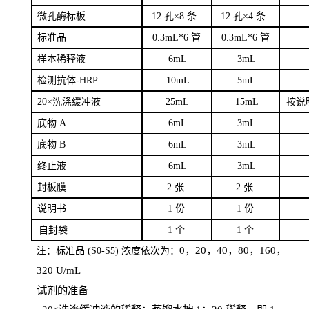
微孔酶
标板
12 孔×8
条
12 孔×4
条
标
准品
0
.3mL*6 管
0
.3mL*6 管
样本
稀释液
6
m
L
3
mL
检测抗体
-H
RP
1
0mL
5
mL
20×洗涤缓冲液
2
5mL
1
5mL
按说
底物
A
6
m
L
3
mL
底
物
B
6
m
L
3
mL
终
止液
6
m
L
3
mL
封板膜
2
张
2 张
说明书
1
份
1
份
自
封袋
1
个
1
个
0，20，40，80，160，
注：标准品
(
S
0-
S
5) 浓度依次为：
320
U
/
mL
试剂的准备