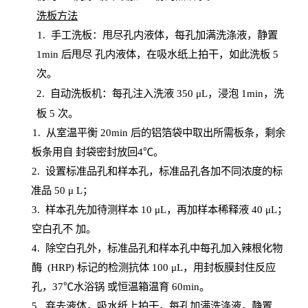
洗板方法
1.
手工洗板：甩尽孔内液体，每孔加满洗涤液，静置
1
min
后甩尽
孔内液体，在吸水纸上拍干，如此洗板
5
次
。
2.
自动洗板机：每孔注入洗液
350 μL，浸泡 1min，洗
板 5 次。
1
. 从室温平衡 20
min
后的铝箔袋中取出所需板条，剩余
板条用自
封
袋密封放回
4℃。
2. 设
置
标准品孔和样本孔，标准品孔各加不同浓度的标
准品
50 μ
L
；
3. 样本孔先加待测样本 10 μL，再加样本稀释液 40 μ
L
；
空白孔不
加。
4
.
除空白孔外，标准品孔和样本孔中每孔加入辣根化物
酶
(
HRP
) 标记的检测抗体 100 μ
L
，用封板膜封住反应
孔，
37℃水浴锅
或恒温箱温育
60
min
。
5.
弃去液体，吸水纸上拍干，每孔加满洗涤液，静置