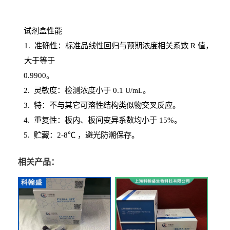
试剂盒性能
1
. 准确性：标准品线性回归与预期浓度相关系数
R
值，
大于等于
0.
9900。
2
.
灵敏度：检测浓度小于
0.1
。
U
/
mL
3
. 特：不与其它可溶性结构类似物交叉反应。
4
.
重复性：板内、板间变异系数均小于
15%。
5. 贮藏：2-8℃ ，避光
防潮保存。
相关产品：