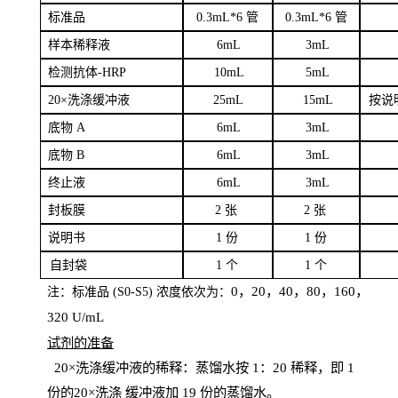
标
准品
0
.3mL*6 管
0
.3mL*6 管
样本
稀释液
6
m
L
3
mL
检测抗体
-H
RP
1
0mL
5
mL
20×洗涤缓冲液
2
5mL
1
5mL
按说
底物
A
6
m
L
3
mL
底
物
B
6
m
L
3
mL
终
止液
6
m
L
3
mL
封板膜
2
张
2 张
说明书
1
份
1
份
自
封袋
1
个
1
个
0，20，40，80，160，
注：标准品
(
S
0-
S
5) 浓度依次为：
320
U
/
mL
试剂的准备
20
×洗涤缓冲液的稀释：蒸馏水按 1：20 稀释，即 1
份的20×洗涤
缓冲液加
19 份
的蒸馏水。