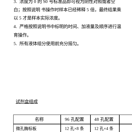
3. 浓度
为
0 的
S
0 号标准品即可视为阴性对照或者空
白；按照说明
书操
作时样本已经稀释
5 倍，最终结果乘
以 5 才是样本实际浓度。
4.
严格按照说明书中标明的时间、加液量及顺序进行温
育操作。
5
.
所有液体组分使用前充分摇匀。
试剂盒组成
名
称
96
孔配
置
4
8
孔配置
微孔酶
标板
12 孔×8
条
12 孔×4
条