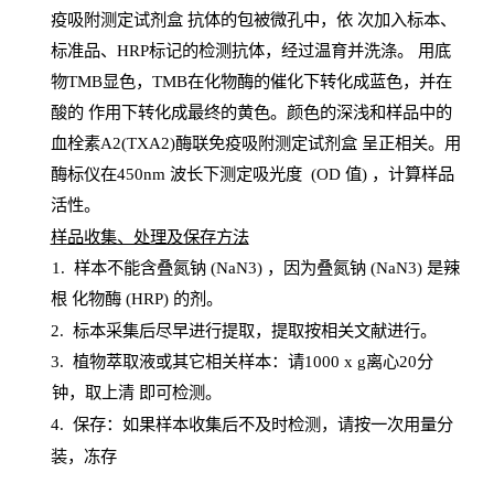
疫吸附测定试剂盒
抗体的包被微孔中，依
次加入标本、
标准品、
HRP
标记的检测抗体，经过温育并洗涤
。
用底
物
TMB
显色，
TMB
在化物酶的催化下转化成蓝色，并在
酸的
作用下转化成最终的黄色。颜色的深浅和样品中的
血栓素A2(TXA2)酶联免疫吸附测定试剂盒
呈正相关。用
酶标仪在450
nm
波长下测定吸光
度
(
OD
值
) ，计算样品
活性
。
样
品收集、处理及保存方法
1
.
样本不能含叠氮钠
(
NaN
3) ，因为叠氮钠 (
NaN
3) 是辣
根
化物酶
(
HRP
) 的剂
。
2
.
标本采集后尽早进行提取，提取按相关文献进行。
3
.
植物萃取液或其它相关样本：请
1000
x
g
离心
20分
钟，取上清
即
可检测。
4
. 保存：如果样本收集后不及时检测，请按一次用量分
装，冻存