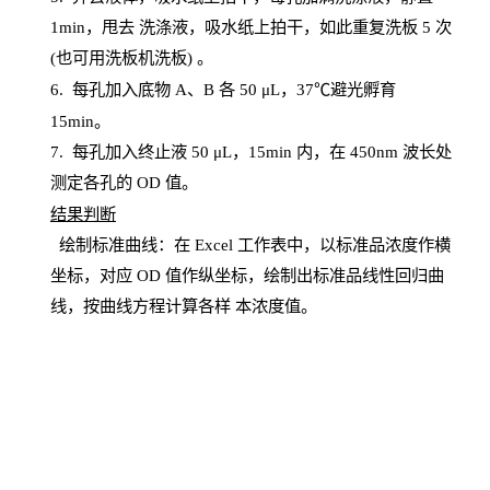
1
min
，甩去
洗涤液，吸水纸上
拍
干，如此重复洗板
5 次
(也可用洗板机洗板) 。
6.
每孔加入底物
A、B 各 50 μL，37℃避光孵育
15min。
7. 每孔加入终止液 50 μ
L
，
15
min
内，在
450
nm
波长处
测定各孔的
OD
值。
结
果判断
绘制
标
准曲线：在
Excel
工作表中，以标准品浓度作横
坐标，对应
OD
值
作纵坐标，绘制出标准品线性回归曲
线，按曲线方程计算各样
本
浓度值。