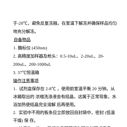
于
-20℃，避免反复冻融，在室温下解冻并确保样品均匀
地充分解
冻
。
自备物品
1
. 酶标仪 (450
nm
)
2.
高精度加样器及枪头：
0.5-10
uL
、
2-20
uL
、
20-
200
uL
、
200-1000
uL
3
. 37℃恒温箱
操
作注意事项
1. 试剂盒保存在 2-8℃ ，使用前室温平衡 20
分钟。从
冰箱取出的
浓
缩洗涤液会有结晶，这属于正常现象，水
浴加热使结晶完全溶解
后再使用。
2.
实验中不用的板条应立即放回自封袋中，密封
(低温
干燥) 保
存
。