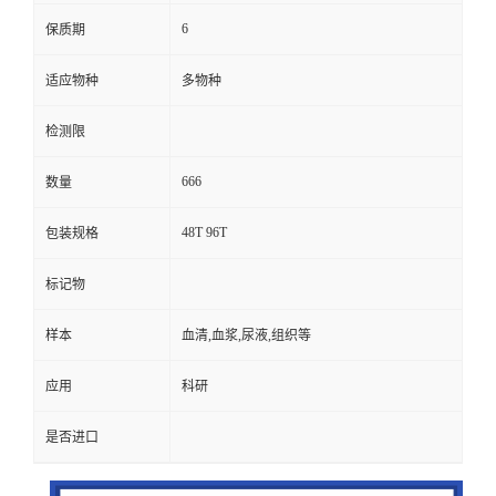
6
保质期
适应物种
多物种
检测限
666
数量
48T 96T
包装规格
标记物
样本
血清,血浆,尿液,组织等
应用
科研
是否进口