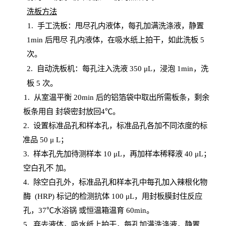
洗板方法
1.
手工洗板：甩尽孔内液体，每孔加满洗涤液，静置
1
min
后甩尽
孔内液体，在吸水纸上拍干，如此洗板
5
次
。
2.
自动洗板机：每孔注入洗液
350 μL，浸泡 1min，洗
板 5 次。
1
. 从室温平衡 20
min
后的铝箔袋中取出所需板条，剩余
板条用自
封
袋密封放回
4℃。
2. 设
置
标准品孔和样本孔，标准品孔各加不同浓度的标
准品
50 μ
L
；
3. 样本孔先加待测样本 10 μL，再加样本稀释液 40 μ
L
；
空白孔不
加。
4
.
除空白孔外，标准品孔和样本孔中每孔加入辣根化物
酶
(
HRP
) 标记的检测抗体 100 μ
L
，用封板膜封住反应
孔，
37℃水浴锅
或恒温箱温育
60
min
。
5.
弃去液体，吸水纸上拍干，每孔加满洗涤液，静置