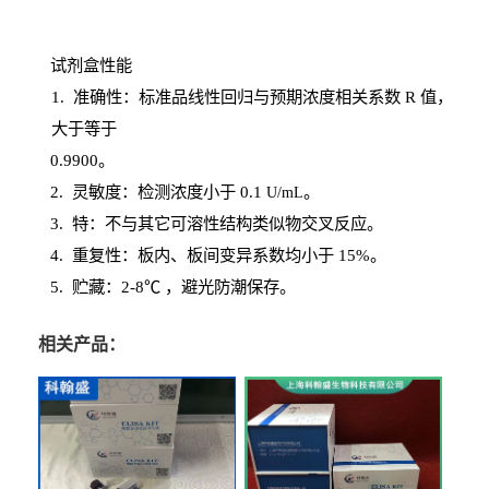
试剂盒性能
1
. 准确性：标准品线性回归与预期浓度相关系数
R
值，
大于等于
0.
9900。
2
.
灵敏度：检测浓度小于
0.1
。
U
/
mL
3
. 特：不与其它可溶性结构类似物交叉反应。
4
.
重复性：板内、板间变异系数均小于
15%。
5. 贮藏：2-8℃ ，避光
防潮保存。
相关产品：