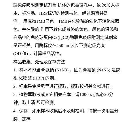
联免疫吸附测定试剂盒
抗体的包被微孔中，依
次加入标
本、标准品、
HRP
标记的检测抗体，经过温育并洗
涤
。
用底物
TMB
显色，
TMB
在化物酶的催化下转化成蓝
色，并在酸的
作用下转化成最终的黄色。颜色的深浅和
样品中的免疫球蛋白G2(IgG2)酶联免疫吸附测定试剂盒
呈正相关。用酶标仪在450
nm
波长下测定吸光
度
(
OD
值
) ，计算样品
活性
。
样
品收集、处理及保存方法
1
.
样本不能含叠氮钠
(
NaN
3) ，因为叠氮钠 (
NaN
3) 是辣
根
化物酶
(
HRP
) 的剂
。
2
.
标本采集后尽早进行提取，提取按相关文献进行。
3
.
植物萃取液或其它相关样本：请
1000
x
g
离心
20分
钟，取上清
即
可检测。
4
. 保存：如果样本收集后不及时检测，请按一次用量分
装，冻存