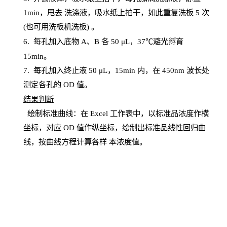
1
min
，甩去
洗涤液，吸水纸上
拍
干，如此重复洗板
5 次
(也可用洗板机洗板) 。
6.
每孔加入底物
A、B 各 50 μL，37℃避光孵育
15min。
7. 每孔加入终止液 50 μ
L
，
15
min
内，在
450
nm
波长处
测定各孔的
OD
值。
结
果判断
绘制
标
准曲线：在
Excel
工作表中，以标准品浓度作横
坐标，对应
OD
值
作纵坐标，绘制出标准品线性回归曲
线，按曲线方程计算各样
本
浓度值。