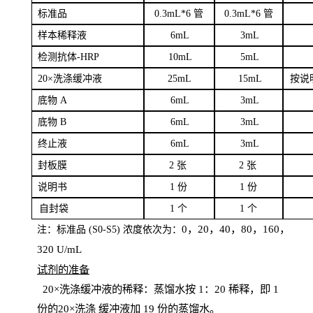
标
准品
0
.3mL*6 管
0
.3mL*6 管
样本
稀释液
6
m
L
3
mL
检测抗体
-H
RP
1
0mL
5
mL
20×洗涤缓冲液
2
5mL
1
5mL
按说
底物
A
6
m
L
3
mL
底
物
B
6
m
L
3
mL
终
止液
6
m
L
3
mL
封板膜
2
张
2 张
说明书
1
份
1
份
自
封袋
1
个
1
个
0，20，40，80，160，
注：标准品
(
S
0-
S
5) 浓度依次为：
320
U
/
mL
试剂的准备
20
×洗涤缓冲液的稀释：蒸馏水按 1：20 稀释，即 1
份的20×洗涤
缓冲液加
19 份
的蒸馏水。