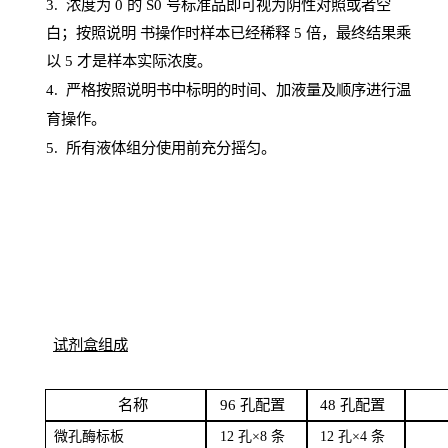
3. 浓度
为
0 的
S
0 号标准品即可视为阴性对照或者空
白；按照说明
书操
作时样本已经稀释
5 倍，最终结果乘
以 5 才是样本实际浓度。
4.
严格按照说明书中标明的时间、加液量及顺序进行温
育操作。
5
.
所有液体组分使用前充分摇匀。
试剂盒组成
名
称
96
孔配
置
4
8
孔配置
微孔酶
标板
12 孔×8
条
12 孔×4
条