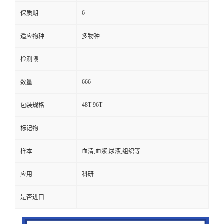
6
保质期
适应物种
多物种
检测限
666
数量
48T 96T
包装规格
标记物
样本
血清,血浆,尿液,组织等
应用
科研
是否进口