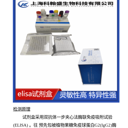
检测原
理
试
剂
盒采用双抗体一步夹心法酶联免疫吸附试验
(
ELISA
) 。往
预
先
包被植物果糖免疫球蛋白G2(IgG2)酶