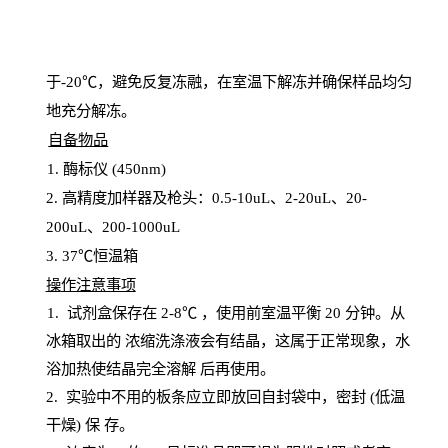
于
-20℃，避免反复冻融，在室温下解冻并确保样品均匀
地充分解
冻
。
自备物品
1
. 酶标仪 (450
nm
)
2.
高精度加样器及枪头：
0.5-10
uL
、
2-20
uL
、
20-
200
uL
、
200-1000
uL
3
. 37℃恒温箱
操
作注意事项
1. 试剂盒保存在 2-8℃ ，使用前室温平衡 20
分钟。从
冰箱取出的
浓
缩洗涤液会有结晶，这属于正常现象，水
浴加热使结晶完全溶解
后再使用。
2.
实验中不用的板条应立即放回自封袋中，密封
(低温
干燥) 保
存
。