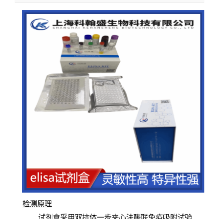
检测原
理
试
剂
盒采用双抗体一步夹心法酶联免疫吸附试验