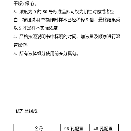
干燥) 保
存
。
3. 浓度
为
0 的
S
0 号标准品即可视为阴性对照或者空
白；按照说明
书操
作时样本已经稀释
5 倍，最终结果乘
以 5 才是样本实际浓度。
4.
严格按照说明书中标明的时间、加液量及顺序进行温
育操作。
5
.
所有液体组分使用前充分摇匀。
试剂盒组成
名
称
96
孔配
置
4
8
孔配置