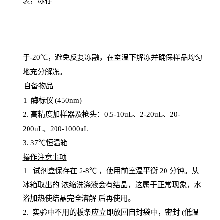
装，冻存
于
-20℃，避免反复冻融，在室温下解冻并确保样品均匀
地充分解
冻
。
自备物品
1
. 酶标仪 (450
nm
)
2.
高精度加样器及枪头：
0.5-10
uL
、
2-20
uL
、
20-
200
uL
、
200-1000
uL
3
. 37℃恒温箱
操
作注意事项
1. 试剂盒保存在 2-8℃ ，使用前室温平衡 20
分钟。从
冰箱取出的
浓
缩洗涤液会有结晶，这属于正常现象，水
浴加热使结晶完全溶解
后再使用。
2.
实验中不用的板条应立即放回自封袋中，密封
(低温