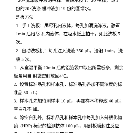
20
×洗涤缓冲液的稀释：蒸馏水按 1：20 稀释，即 1
份的20×洗涤
缓冲液加
19 份
的蒸馏水。
洗板方法
1.
手工洗板：甩尽孔内液体，每孔加满洗涤液，静置
1
min
后甩尽
孔内液体，在吸水纸上拍干，如此洗板
5
次
。
2.
自动洗板机：每孔注入洗液
350 μL，浸泡 1min，洗
板 5 次。
1
. 从室温平衡 20
min
后的铝箔袋中取出所需板条，剩余
板条用自
封
袋密封放回
4℃。
2. 设
置
标准品孔和样本孔，标准品孔各加不同浓度的标
准品
50 μ
L
；
3. 样本孔先加待测样本 10 μL，再加样本稀释液 40 μ
L
；
空白孔不
加。
4
.
除空白孔外，标准品孔和样本孔中每孔加入辣根化物
酶
(
HRP
) 标记的检测抗体 100 μ
L
，用封板膜封住反应