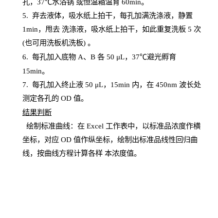
孔，
37℃水浴锅
或恒温箱温育
60
min
。
5.
弃去液体，吸水纸上拍干，每孔加满洗涤液，静置
1
min
，甩去
洗涤液，吸水纸上
拍
干，如此重复洗板
5 次
(也可用洗板机洗板) 。
6.
每孔加入底物
A、B 各 50 μL，37℃避光孵育
15min。
7. 每孔加入终止液 50 μ
L
，
15
min
内，在
450
nm
波长处
测定各孔的
OD
值。
结
果判断
绘制
标
准曲线：在
Excel
工作表中，以标准品浓度作横
坐标，对应
OD
值
作纵坐标，绘制出标准品线性回归曲
线，按曲线方程计算各样
本
浓度值。