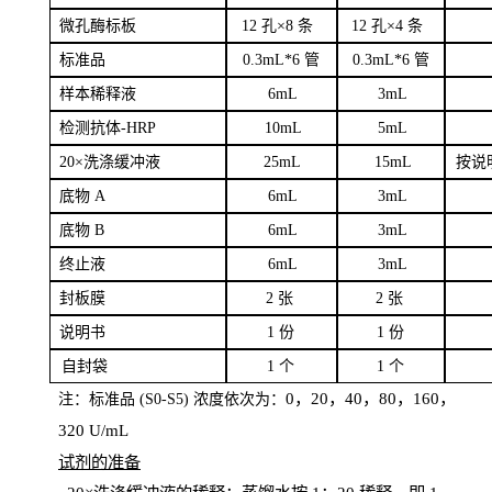
微孔酶
标板
12 孔×8
条
12 孔×4
条
标
准品
0
.3mL*6 管
0
.3mL*6 管
样本
稀释液
6
m
L
3
mL
检测抗体
-H
RP
1
0mL
5
mL
20×洗涤缓冲液
2
5mL
1
5mL
按说
底物
A
6
m
L
3
mL
底
物
B
6
m
L
3
mL
终
止液
6
m
L
3
mL
封板膜
2
张
2 张
说明书
1
份
1
份
自
封袋
1
个
1
个
0，20，40，80，160，
注：标准品
(
S
0-
S
5) 浓度依次为：
320
U
/
mL
试剂的准备