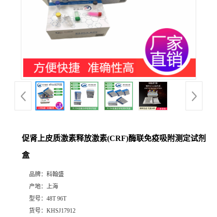
促肾上皮质激素释放激素(CRF)酶联免疫吸附测定试剂
盒
品牌：
科翰盛
产地：
上海
型号：
48T 96T
货号：
KHSJ17912