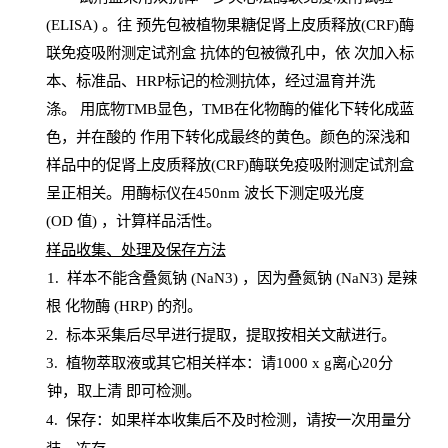
(
ELISA
) 。往
预
先
包被植物果糖促肾上皮质释放(CRF)酶
联免疫吸附测定试剂盒
抗体的包被微孔中，依
次加入标
本、标准品、
HRP
标记的检测抗体，经过温育并洗
涤
。
用底物
TMB
显色，
TMB
在化物酶的催化下转化成蓝
色，并在酸的
作用下转化成最终的黄色。颜色的深浅和
样品中的促肾上皮质释放(CRF)酶联免疫吸附测定试剂盒
呈正相关。用酶标仪在450
nm
波长下测定吸光
度
(
OD
值
) ，计算样品
活性
。
样
品收集、处理及保存方法
1
.
样本不能含叠氮钠
(
NaN
3) ，因为叠氮钠 (
NaN
3) 是辣
根
化物酶
(
HRP
) 的剂
。
2
.
标本采集后尽早进行提取，提取按相关文献进行。
3
.
植物萃取液或其它相关样本：请
1000
x
g
离心
20分
钟，取上清
即
可检测。
4
. 保存：如果样本收集后不及时检测，请按一次用量分