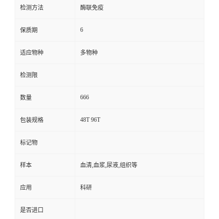
检测方法
酶联免疫
6
保质期
适应物种
多物种
检测限
666
数量
48T 96T
包装规格
标记物
样本
血清,血浆,尿液,组织等
应用
科研
是否进口