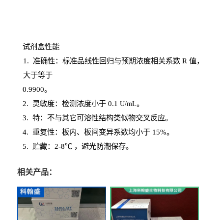
试剂盒性能
1
. 准确性：标准品线性回归与预期浓度相关系数
R
值，
大于等于
0.
9900。
2
.
灵敏度：检测浓度小于
0.1
。
U
/
mL
3
. 特：不与其它可溶性结构类似物交叉反应。
4
.
重复性：板内、板间变异系数均小于
15%。
5. 贮藏：2-8℃ ，避光
防潮保存。
相关产品：