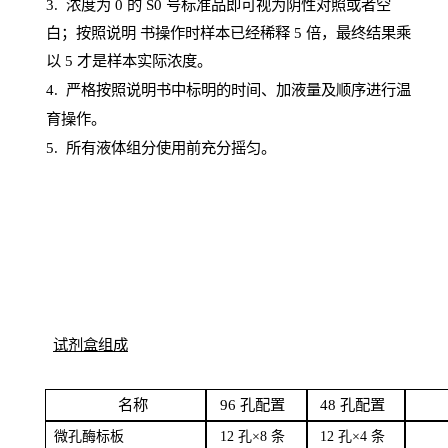
3. 浓度
为
0 的
S
0 号标准品即可视为阴性对照或者空
白；按照说明
书操
作时样本已经稀释
5 倍，最终结果乘
以 5 才是样本实际浓度。
4.
严格按照说明书中标明的时间、加液量及顺序进行温
育操作。
5
.
所有液体组分使用前充分摇匀。
试剂盒组成
名
称
96
孔配
置
4
8
孔配置
微孔酶
标板
12 孔×8
条
12 孔×4
条