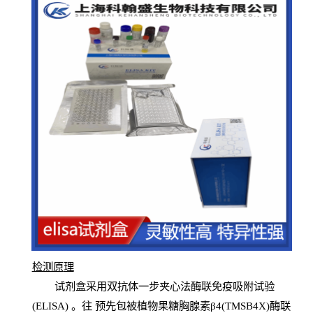
检测原
理
试
剂
盒采用双抗体一步夹心法酶联免疫吸附试验
(
ELISA
) 。往
预
先
包被植物果糖胸腺素β4(TMSB4X)酶联