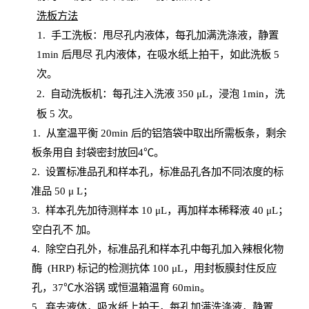
洗板方法
1.
手工洗板：甩尽孔内液体，每孔加满洗涤液，静置
1
min
后甩尽
孔内液体，在吸水纸上拍干，如此洗板
5
次
。
2.
自动洗板机：每孔注入洗液
350 μL，浸泡 1min，洗
板 5 次。
1
. 从室温平衡 20
min
后的铝箔袋中取出所需板条，剩余
板条用自
封
袋密封放回
4℃。
2. 设
置
标准品孔和样本孔，标准品孔各加不同浓度的标
准品
50 μ
L
；
3. 样本孔先加待测样本 10 μL，再加样本稀释液 40 μ
L
；
空白孔不
加。
4
.
除空白孔外，标准品孔和样本孔中每孔加入辣根化物
酶
(
HRP
) 标记的检测抗体 100 μ
L
，用封板膜封住反应
孔，
37℃水浴锅
或恒温箱温育
60
min
。
5.
弃去液体，吸水纸上拍干，每孔加满洗涤液，静置