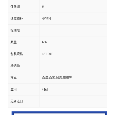
6
保质期
适应物种
多物种
检测限
666
数量
48T 96T
包装规格
标记物
样本
血清,血浆,尿液,组织等
应用
科研
是否进口