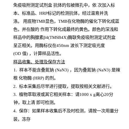
免疫吸附测定试剂盒
抗体的包被微孔中，依
次加入标
本、标准品、
HRP
标记的检测抗体，经过温育并洗
涤
。
用底物
TMB
显色，
TMB
在化物酶的催化下转化成蓝
色，并在酸的
作用下转化成最终的黄色。颜色的深浅和
样品中的胸腺素β4(TMSB4X)酶联免疫吸附测定试剂盒
呈正相关。用酶标仪在450
nm
波长下测定吸光
度
(
OD
值
) ，计算样品
活性
。
样
品收集、处理及保存方法
1
.
样本不能含叠氮钠
(
NaN
3) ，因为叠氮钠 (
NaN
3) 是辣
根
化物酶
(
HRP
) 的剂
。
2
.
标本采集后尽早进行提取，提取按相关文献进行。
3
.
植物萃取液或其它相关样本：请
1000
x
g
离心
20分
钟，取上清
即
可检测。
4
. 保存：如果样本收集后不及时检测，请按一次用量分
装，冻存