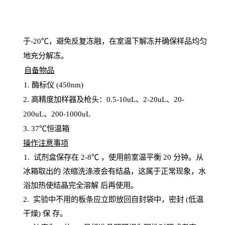
于
-20℃，避免反复冻融，在室温下解冻并确保样品均匀
地充分解
冻
。
自备物品
1
. 酶标仪 (450
nm
)
2.
高精度加样器及枪头：
0.5-10
uL
、
2-20
uL
、
20-
200
uL
、
200-1000
uL
3
. 37℃恒温箱
操
作注意事项
1. 试剂盒保存在 2-8℃ ，使用前室温平衡 20
分钟。从
冰箱取出的
浓
缩洗涤液会有结晶，这属于正常现象，水
浴加热使结晶完全溶解
后再使用。
2.
实验中不用的板条应立即放回自封袋中，密封
(低温
干燥) 保
存
。