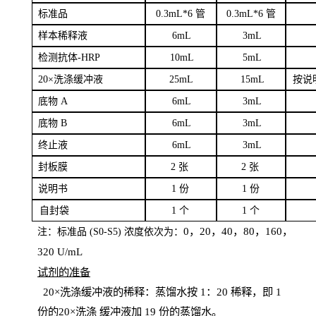
标
准品
0
.3mL*6 管
0
.3mL*6 管
样本
稀释液
6
m
L
3
mL
检测抗体
-H
RP
1
0mL
5
mL
20×洗涤缓冲液
2
5mL
1
5mL
按说
底物
A
6
m
L
3
mL
底
物
B
6
m
L
3
mL
终
止液
6
m
L
3
mL
封板膜
2
张
2 张
说明书
1
份
1
份
自
封袋
1
个
1
个
0，20，40，80，160，
注：标准品
(
S
0-
S
5) 浓度依次为：
320
U
/
mL
试剂的准备
20
×洗涤缓冲液的稀释：蒸馏水按 1：20 稀释，即 1
份的20×洗涤
缓冲液加
19 份
的蒸馏水。