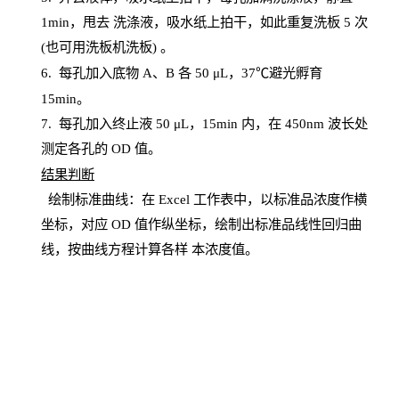
1
min
，甩去
洗涤液，吸水纸上
拍
干，如此重复洗板
5 次
(也可用洗板机洗板) 。
6.
每孔加入底物
A、B 各 50 μL，37℃避光孵育
15min。
7. 每孔加入终止液 50 μ
L
，
15
min
内，在
450
nm
波长处
测定各孔的
OD
值。
结
果判断
绘制
标
准曲线：在
Excel
工作表中，以标准品浓度作横
坐标，对应
OD
值
作纵坐标，绘制出标准品线性回归曲
线，按曲线方程计算各样
本
浓度值。