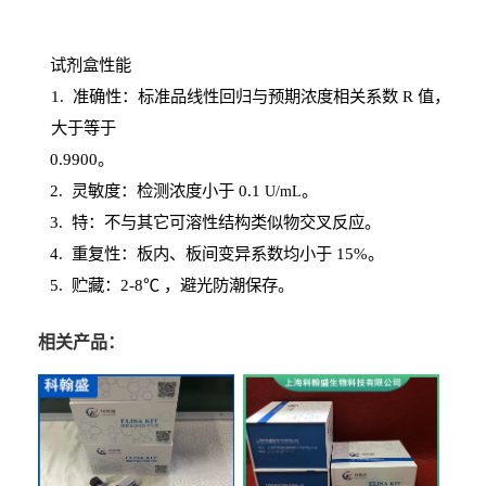
试剂盒性能
1
. 准确性：标准品线性回归与预期浓度相关系数
R
值，
大于等于
0.
9900。
2
.
灵敏度：检测浓度小于
0.1
。
U
/
mL
3
. 特：不与其它可溶性结构类似物交叉反应。
4
.
重复性：板内、板间变异系数均小于
15%。
5. 贮藏：2-8℃ ，避光
防潮保存。
相关产品：