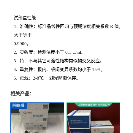
试剂盒性能
1
. 准确性：标准品线性回归与预期浓度相关系数
R
值，
大于等于
0.
9900。
2
.
灵敏度：检测浓度小于
0.1
。
U
/
mL
3
. 特：不与其它可溶性结构类似物交叉反应。
4
.
重复性：板内、板间变异系数均小于
15%。
5. 贮藏：2-8℃ ，避光
防潮保存。
相关产品：