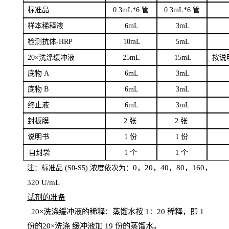
标
准品
0
.3mL*6 管
0
.3mL*6 管
样本
稀释液
6
m
L
3
mL
检测抗体
-H
RP
1
0mL
5
mL
20×洗涤缓冲液
2
5mL
1
5mL
按说
底物
A
6
m
L
3
mL
底
物
B
6
m
L
3
mL
终
止液
6
m
L
3
mL
封板膜
2
张
2 张
说明书
1
份
1
份
自
封袋
1
个
1
个
0，20，40，80，160，
注：标准品
(
S
0-
S
5) 浓度依次为：
320
U
/
mL
试剂的准备
20
×洗涤缓冲液的稀释：蒸馏水按 1：20 稀释，即 1
份的20×洗涤
缓冲液加
19 份
的蒸馏水。