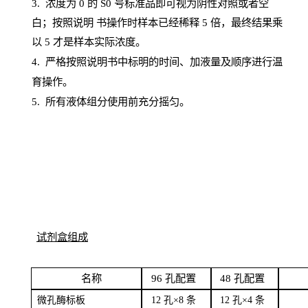
3. 浓度
为
0 的
S
0 号标准品即可视为阴性对照或者空
白；按照说明
书操
作时样本已经稀释
5 倍，最终结果乘
以 5 才是样本实际浓度。
4.
严格按照说明书中标明的时间、加液量及顺序进行温
育操作。
5
.
所有液体组分使用前充分摇匀。
试剂盒组成
名
称
96
孔配
置
4
8
孔配置
微孔酶
标板
12 孔×8
条
12 孔×4
条