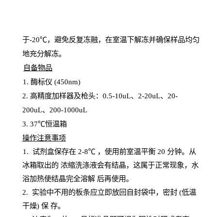
于
-20℃，避免反复冻融，在室温下解冻并确保样品均匀
地充分解
冻
。
自备物品
1
. 酶标仪 (450
nm
)
2.
高精度加样器及枪头：
0.5-10
uL
、
2-20
uL
、
20-
200
uL
、
200-1000
uL
3
. 37℃恒温箱
操
作注意事项
1. 试剂盒保存在 2-8℃ ，使用前室温平衡 20
分钟。从
冰箱取出的
浓
缩洗涤液会有结晶，这属于正常现象，水
浴加热使结晶完全溶解
后再使用。
2.
实验中不用的板条应立即放回自封袋中，密封
(低温
干燥) 保
存
。