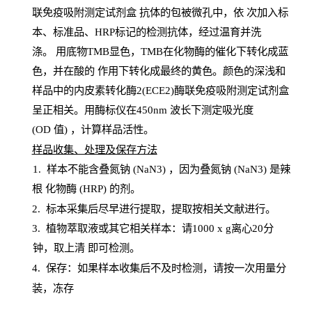
联免疫吸附测定试剂盒
抗体的包被微孔中，依
次加入标
本、标准品、
HRP
标记的检测抗体，经过温育并洗
涤
。
用底物
TMB
显色，
TMB
在化物酶的催化下转化成蓝
色，并在酸的
作用下转化成最终的黄色。颜色的深浅和
样品中的内皮素转化酶2(ECE2)酶联免疫吸附测定试剂盒
呈正相关。用酶标仪在450
nm
波长下测定吸光
度
(
OD
值
) ，计算样品
活性
。
样
品收集、处理及保存方法
1
.
样本不能含叠氮钠
(
NaN
3) ，因为叠氮钠 (
NaN
3) 是辣
根
化物酶
(
HRP
) 的剂
。
2
.
标本采集后尽早进行提取，提取按相关文献进行。
3
.
植物萃取液或其它相关样本：请
1000
x
g
离心
20分
钟，取上清
即
可检测。
4
. 保存：如果样本收集后不及时检测，请按一次用量分
装，冻存