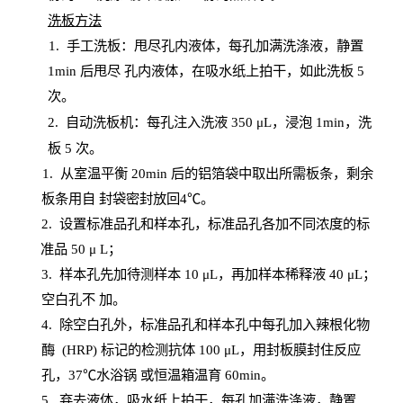
洗板方法
1.
手工洗板：甩尽孔内液体，每孔加满洗涤液，静置
1
min
后甩尽
孔内液体，在吸水纸上拍干，如此洗板
5
次
。
2.
自动洗板机：每孔注入洗液
350 μL，浸泡 1min，洗
板 5 次。
1
. 从室温平衡 20
min
后的铝箔袋中取出所需板条，剩余
板条用自
封
袋密封放回
4℃。
2. 设
置
标准品孔和样本孔，标准品孔各加不同浓度的标
准品
50 μ
L
；
3. 样本孔先加待测样本 10 μL，再加样本稀释液 40 μ
L
；
空白孔不
加。
4
.
除空白孔外，标准品孔和样本孔中每孔加入辣根化物
酶
(
HRP
) 标记的检测抗体 100 μ
L
，用封板膜封住反应
孔，
37℃水浴锅
或恒温箱温育
60
min
。
5.
弃去液体，吸水纸上拍干，每孔加满洗涤液，静置