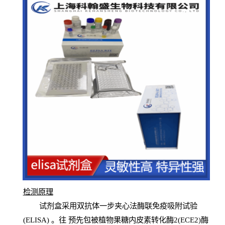
检测原
理
试
剂
盒采用双抗体一步夹心法酶联免疫吸附试验
(
ELISA
) 。往
预
先
包被植物果糖内皮素转化酶2(ECE2)酶