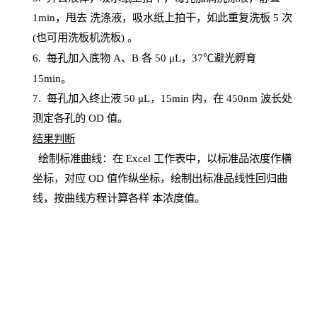
1
min
，甩去
洗涤液，吸水纸上
拍
干，如此重复洗板
5 次
(也可用洗板机洗板) 。
6.
每孔加入底物
A、B 各 50 μL，37℃避光孵育
15min。
7. 每孔加入终止液 50 μ
L
，
15
min
内，在
450
nm
波长处
测定各孔的
OD
值。
结
果判断
绘制
标
准曲线：在
Excel
工作表中，以标准品浓度作横
坐标，对应
OD
值
作纵坐标，绘制出标准品线性回归曲
线，按曲线方程计算各样
本
浓度值。