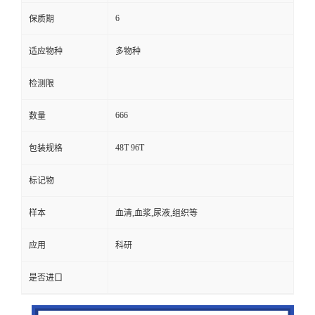
6
保质期
适应物种
多物种
检测限
666
数量
48T 96T
包装规格
标记物
样本
血清,血浆,尿液,组织等
应用
科研
是否进口