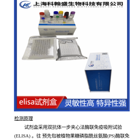
检测原
理
试
剂
盒采用双抗体一步夹心法酶联免疫吸附试验
(
ELISA
) 。往
预
先
包被植物果糖磷脂酰丝氨酸(PS)酶联免