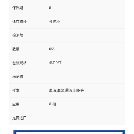
6
保质期
适应物种
多物种
检测限
666
数量
48T 96T
包装规格
标记物
样本
血清,血浆,尿液,组织等
应用
科研
是否进口