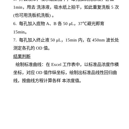
1
min
，甩去
洗涤液，吸水纸上
拍
干，如此重复洗板
5 次
(也可用洗板机洗板) 。
6.
每孔加入底物
A、B 各 50 μL，37℃避光孵育
15min。
7. 每孔加入终止液 50 μ
L
，
15
min
内，在
450
nm
波长处
测定各孔的
OD
值。
结
果判断
绘制
标
准曲线：在
Excel
工作表中，以标准品浓度作横
坐标，对应
OD
值
作纵坐标，绘制出标准品线性回归曲
线，按曲线方程计算各样
本
浓度值。