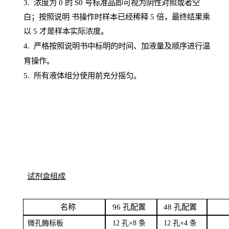
3. 浓度
为
0 的
S
0 号标准品即可视为阴性对照或者空
白；按照说明
书操
作时样本已经稀释
5 倍，最终结果乘
以 5 才是样本实际浓度。
4.
严格按照说明书中标明的时间、加液量及顺序进行温
育操作。
5
.
所有液体组分使用前充分摇匀。
试剂盒组成
名
称
96
孔配
置
4
8
孔配置
微孔酶
标板
12 孔×8
条
12 孔×4
条