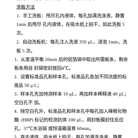
洗板方法
1.
手工洗板：甩尽孔内液体，每孔加满洗涤液，静置
1
min
后甩尽
孔内液体，在吸水纸上拍干，如此洗板
5
次
。
2.
自动洗板机：每孔注入洗液
350 μL，浸泡 1min，洗
板 5 次。
1
. 从室温平衡 20
min
后的铝箔袋中取出所需板条，剩余
板条用自
封
袋密封放回
4℃。
2. 设
置
标准品孔和样本孔，标准品孔各加不同浓度的标
准品
50 μ
L
；
3. 样本孔先加待测样本 10 μL，再加样本稀释液 40 μ
L
；
空白孔不
加。
4
.
除空白孔外，标准品孔和样本孔中每孔加入辣根化物
酶
(
HRP
) 标记的检测抗体 100 μ
L
，用封板膜封住反应
孔，
37℃水浴锅
或恒温箱温育
60
min
。
5.
弃去液体，吸水纸上拍干，每孔加满洗涤液，静置