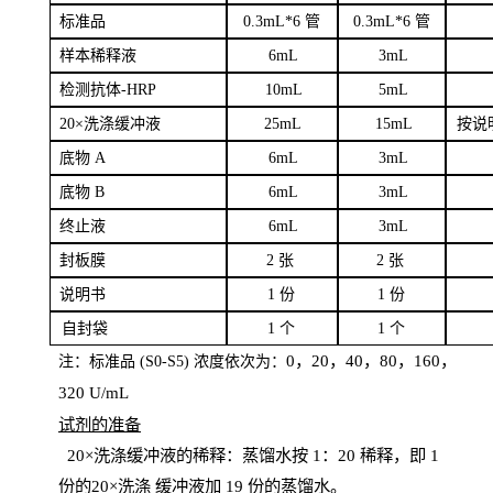
标
准品
0
.3mL*6 管
0
.3mL*6 管
样本
稀释液
6
m
L
3
mL
检测抗体
-H
RP
1
0mL
5
mL
20×洗涤缓冲液
2
5mL
1
5mL
按说
底物
A
6
m
L
3
mL
底
物
B
6
m
L
3
mL
终
止液
6
m
L
3
mL
封板膜
2
张
2 张
说明书
1
份
1
份
自
封袋
1
个
1
个
0，20，40，80，160，
注：标准品
(
S
0-
S
5) 浓度依次为：
320
U
/
mL
试剂的准备
20
×洗涤缓冲液的稀释：蒸馏水按 1：20 稀释，即 1
份的20×洗涤
缓冲液加
19 份
的蒸馏水。