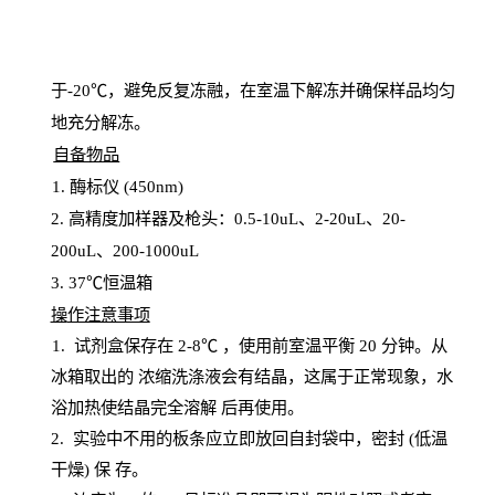
于
-20℃，避免反复冻融，在室温下解冻并确保样品均匀
地充分解
冻
。
自备物品
1
. 酶标仪 (450
nm
)
2.
高精度加样器及枪头：
0.5-10
uL
、
2-20
uL
、
20-
200
uL
、
200-1000
uL
3
. 37℃恒温箱
操
作注意事项
1. 试剂盒保存在 2-8℃ ，使用前室温平衡 20
分钟。从
冰箱取出的
浓
缩洗涤液会有结晶，这属于正常现象，水
浴加热使结晶完全溶解
后再使用。
2.
实验中不用的板条应立即放回自封袋中，密封
(低温
干燥) 保
存
。