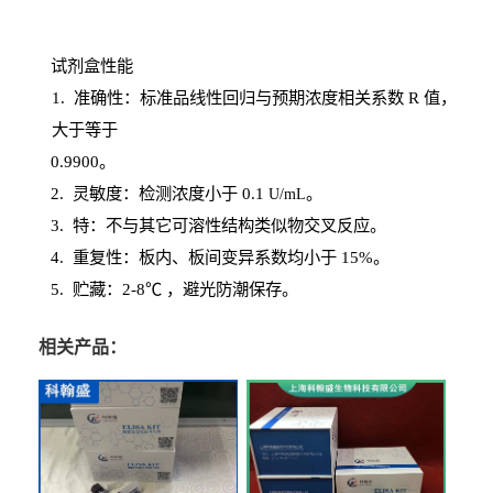
试剂盒性能
1
. 准确性：标准品线性回归与预期浓度相关系数
R
值，
大于等于
0.
9900。
2
.
灵敏度：检测浓度小于
0.1
。
U
/
mL
3
. 特：不与其它可溶性结构类似物交叉反应。
4
.
重复性：板内、板间变异系数均小于
15%。
5. 贮藏：2-8℃ ，避光
防潮保存。
相关产品：