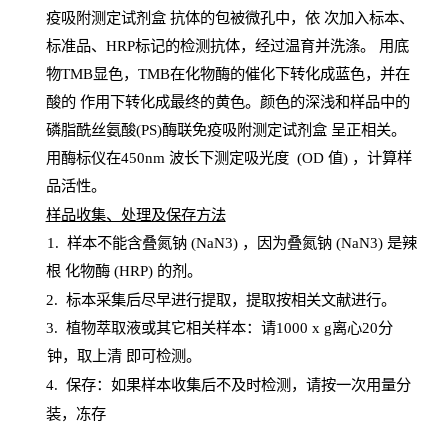
疫吸附测定试剂盒
抗体的包被微孔中，依
次加入标本、
标准品、
HRP
标记的检测抗体，经过温育并洗涤
。
用底
物
TMB
显色，
TMB
在化物酶的催化下转化成蓝色，并在
酸的
作用下转化成最终的黄色。颜色的深浅和样品中的
磷脂酰丝氨酸(PS)酶联免疫吸附测定试剂盒
呈正相关。
用酶标仪在450
nm
波长下测定吸光
度
(
OD
值
) ，计算样
品
活性
。
样
品收集、处理及保存方法
1
.
样本不能含叠氮钠
(
NaN
3) ，因为叠氮钠 (
NaN
3) 是辣
根
化物酶
(
HRP
) 的剂
。
2
.
标本采集后尽早进行提取，提取按相关文献进行。
3
.
植物萃取液或其它相关样本：请
1000
x
g
离心
20分
钟，取上清
即
可检测。
4
. 保存：如果样本收集后不及时检测，请按一次用量分
装，冻存