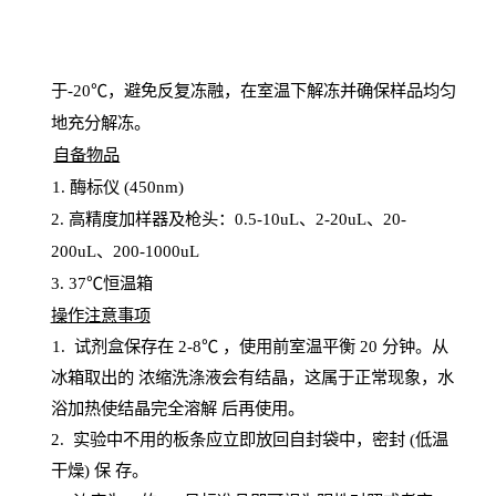
于
-20℃，避免反复冻融，在室温下解冻并确保样品均匀
地充分解
冻
。
自备物品
1
. 酶标仪 (450
nm
)
2.
高精度加样器及枪头：
0.5-10
uL
、
2-20
uL
、
20-
200
uL
、
200-1000
uL
3
. 37℃恒温箱
操
作注意事项
1. 试剂盒保存在 2-8℃ ，使用前室温平衡 20
分钟。从
冰箱取出的
浓
缩洗涤液会有结晶，这属于正常现象，水
浴加热使结晶完全溶解
后再使用。
2.
实验中不用的板条应立即放回自封袋中，密封
(低温
干燥) 保
存
。