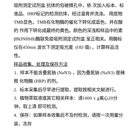
吸附测定试剂盒
抗体的包被微孔中，依
次加入标本、标
准品、
HRP
标记的检测抗体，经过温育并洗涤
。
用底物
TMB
显色，
TMB
在化物酶的催化下转化成蓝色，并在酸
的
作用下转化成最终的黄色。颜色的深浅和样品中的素
βB(INHbB)酶联免疫吸附测定试剂盒
呈正相关。用酶标
仪在450
nm
波长下测定吸光
度
(
OD
值
) ，计算样品
活
性
。
样
品收集、处理及保存方法
1
.
样本不能含叠氮钠
(
NaN
3) ，因为叠氮钠 (
NaN
3) 是辣
根
化物酶
(
HRP
) 的剂
。
2
.
标本采集后尽早进行提取，提取按相关文献进行。
3
.
植物萃取液或其它相关样本：请
1000
x
g
离心
20分
钟，取上清
即
可检测。
4
. 保存：如果样本收集后不及时检测，请按一次用量分
装，冻存