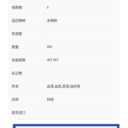
6
保质期
适应物种
多物种
检测限
666
数量
48T 96T
包装规格
标记物
样本
血清,血浆,尿液,组织等
应用
科研
是否进口