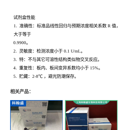
试剂盒性能
1
. 准确性：标准品线性回归与预期浓度相关系数
R
值，
大于等于
0.
9900。
2
.
灵敏度：检测浓度小于
0.1
。
U
/
mL
3
. 特：不与其它可溶性结构类似物交叉反应。
4
.
重复性：板内、板间变异系数均小于
15%。
5. 贮藏：2-8℃ ，避光
防潮保存。
相关产品：