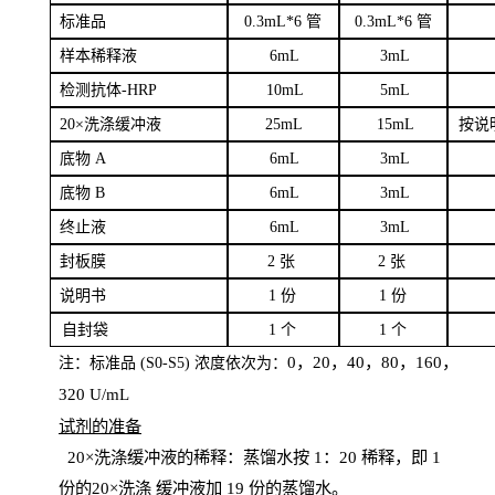
标
准品
0
.3mL*6 管
0
.3mL*6 管
样本
稀释液
6
m
L
3
mL
检测抗体
-H
RP
1
0mL
5
mL
20×洗涤缓冲液
2
5mL
1
5mL
按说
底物
A
6
m
L
3
mL
底
物
B
6
m
L
3
mL
终
止液
6
m
L
3
mL
封板膜
2
张
2 张
说明书
1
份
1
份
自
封袋
1
个
1
个
0，20，40，80，160，
注：标准品
(
S
0-
S
5) 浓度依次为：
320
U
/
mL
试剂的准备
20
×洗涤缓冲液的稀释：蒸馏水按 1：20 稀释，即 1
份的20×洗涤
缓冲液加
19 份
的蒸馏水。