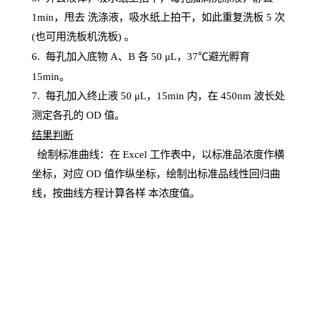
1
min
，甩去
洗涤液，吸水纸上
拍
干，如此重复洗板
5 次
(也可用洗板机洗板) 。
6.
每孔加入底物
A、B 各 50 μL，37℃避光孵育
15min。
7. 每孔加入终止液 50 μ
L
，
15
min
内，在
450
nm
波长处
测定各孔的
OD
值。
结
果判断
绘制
标
准曲线：在
Excel
工作表中，以标准品浓度作横
坐标，对应
OD
值
作纵坐标，绘制出标准品线性回归曲
线，按曲线方程计算各样
本
浓度值。