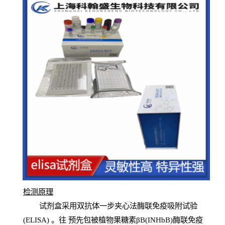
检测原
理
试
剂
盒采用双抗体一步夹心法酶联免疫吸附试验
(
ELISA
) 。往
预
先
包被植物果糖素βB(INHbB)酶联免疫