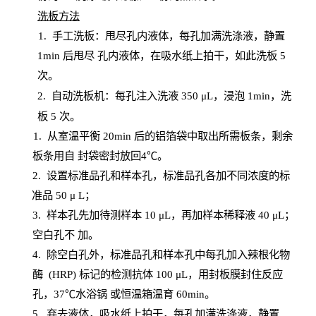
洗板方法
1.
手工洗板：甩尽孔内液体，每孔加满洗涤液，静置
1
min
后甩尽
孔内液体，在吸水纸上拍干，如此洗板
5
次
。
2.
自动洗板机：每孔注入洗液
350 μL，浸泡 1min，洗
板 5 次。
1
. 从室温平衡 20
min
后的铝箔袋中取出所需板条，剩余
板条用自
封
袋密封放回
4℃。
2. 设
置
标准品孔和样本孔，标准品孔各加不同浓度的标
准品
50 μ
L
；
3. 样本孔先加待测样本 10 μL，再加样本稀释液 40 μ
L
；
空白孔不
加。
4
.
除空白孔外，标准品孔和样本孔中每孔加入辣根化物
酶
(
HRP
) 标记的检测抗体 100 μ
L
，用封板膜封住反应
孔，
37℃水浴锅
或恒温箱温育
60
min
。
5.
弃去液体，吸水纸上拍干，每孔加满洗涤液，静置