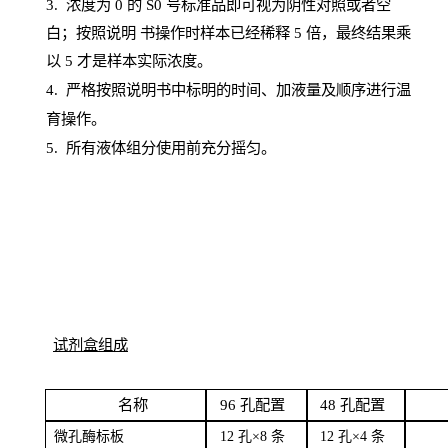
3. 浓度
为
0 的
S
0 号标准品即可视为阴性对照或者空
白；按照说明
书操
作时样本已经稀释
5 倍，最终结果乘
以 5 才是样本实际浓度。
4.
严格按照说明书中标明的时间、加液量及顺序进行温
育操作。
5
.
所有液体组分使用前充分摇匀。
试剂盒组成
名
称
96
孔配
置
4
8
孔配置
微孔酶
标板
12 孔×8
条
12 孔×4
条