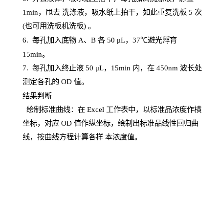
1
min
，甩去
洗涤液，吸水纸上
拍
干，如此重复洗板
5 次
(也可用洗板机洗板) 。
6.
每孔加入底物
A、B 各 50 μL，37℃避光孵育
15min。
7. 每孔加入终止液 50 μ
L
，
15
min
内，在
450
nm
波长处
测定各孔的
OD
值。
结
果判断
绘制
标
准曲线：在
Excel
工作表中，以标准品浓度作横
坐标，对应
OD
值
作纵坐标，绘制出标准品线性回归曲
线，按曲线方程计算各样
本
浓度值。