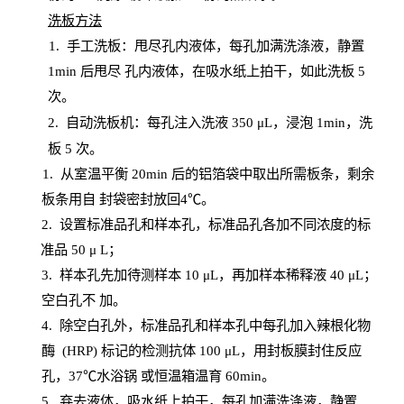
洗板方法
1.
手工洗板：甩尽孔内液体，每孔加满洗涤液，静置
1
min
后甩尽
孔内液体，在吸水纸上拍干，如此洗板
5
次
。
2.
自动洗板机：每孔注入洗液
350 μL，浸泡 1min，洗
板 5 次。
1
. 从室温平衡 20
min
后的铝箔袋中取出所需板条，剩余
板条用自
封
袋密封放回
4℃。
2. 设
置
标准品孔和样本孔，标准品孔各加不同浓度的标
准品
50 μ
L
；
3. 样本孔先加待测样本 10 μL，再加样本稀释液 40 μ
L
；
空白孔不
加。
4
.
除空白孔外，标准品孔和样本孔中每孔加入辣根化物
酶
(
HRP
) 标记的检测抗体 100 μ
L
，用封板膜封住反应
孔，
37℃水浴锅
或恒温箱温育
60
min
。
5.
弃去液体，吸水纸上拍干，每孔加满洗涤液，静置