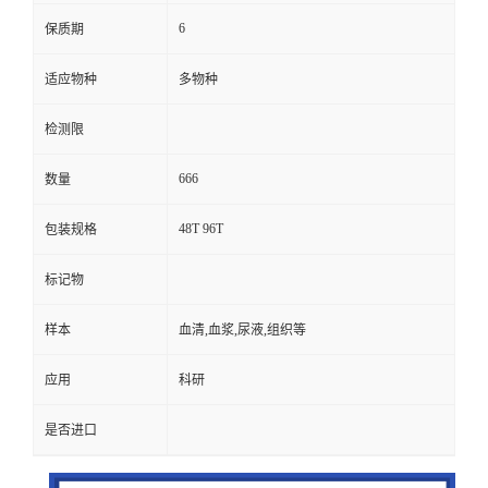
6
保质期
适应物种
多物种
检测限
666
数量
48T 96T
包装规格
标记物
样本
血清,血浆,尿液,组织等
应用
科研
是否进口