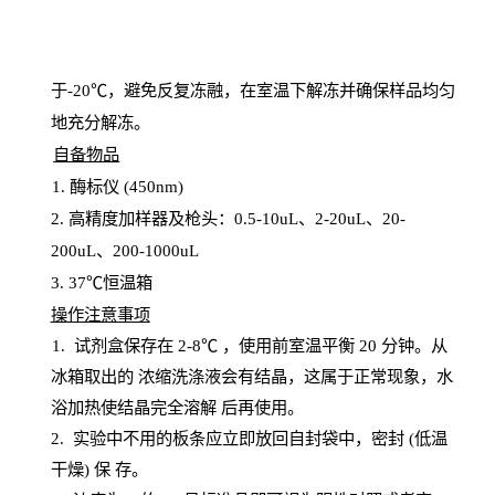
于
-20℃，避免反复冻融，在室温下解冻并确保样品均匀
地充分解
冻
。
自备物品
1
. 酶标仪 (450
nm
)
2.
高精度加样器及枪头：
0.5-10
uL
、
2-20
uL
、
20-
200
uL
、
200-1000
uL
3
. 37℃恒温箱
操
作注意事项
1. 试剂盒保存在 2-8℃ ，使用前室温平衡 20
分钟。从
冰箱取出的
浓
缩洗涤液会有结晶，这属于正常现象，水
浴加热使结晶完全溶解
后再使用。
2.
实验中不用的板条应立即放回自封袋中，密封
(低温
干燥) 保
存
。