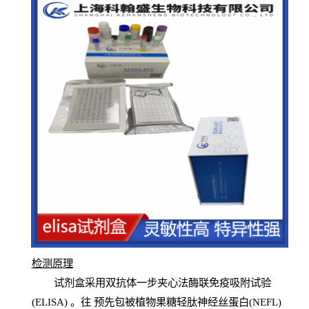
检测原
理
试
剂
盒采用双抗体一步夹心法酶联免疫吸附试验
(
ELISA
) 。往
预
先
包被植物果糖轻肽神经丝蛋白(NEFL)