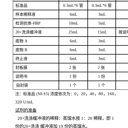
标
准品
0
.3mL*6 管
0
.3mL*6 管
样本
稀释液
6
m
L
3
mL
检测抗体
-H
RP
1
0mL
5
mL
20×洗涤缓冲液
2
5mL
1
5mL
按说
底物
A
6
m
L
3
mL
底
物
B
6
m
L
3
mL
终
止液
6
m
L
3
mL
封板膜
2
张
2 张
说明书
1
份
1
份
自
封袋
1
个
1
个
0，20，40，80，160，
注：标准品
(
S
0-
S
5) 浓度依次为：
320
U
/
mL
试剂的准备
20
×洗涤缓冲液的稀释：蒸馏水按 1：20 稀释，即 1
份的20×洗涤
缓冲液加
19 份
的蒸馏水。