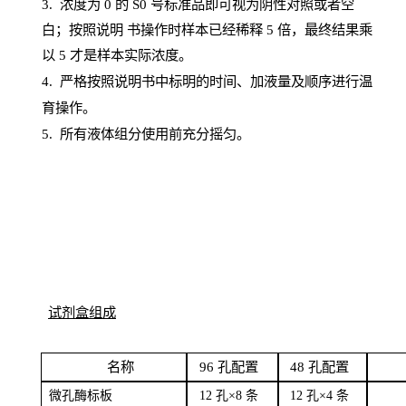
3. 浓度
为
0 的
S
0 号标准品即可视为阴性对照或者空
白；按照说明
书操
作时样本已经稀释
5 倍，最终结果乘
以 5 才是样本实际浓度。
4.
严格按照说明书中标明的时间、加液量及顺序进行温
育操作。
5
.
所有液体组分使用前充分摇匀。
试剂盒组成
名
称
96
孔配
置
4
8
孔配置
微孔酶
标板
12 孔×8
条
12 孔×4
条