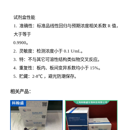
试剂盒性能
1
. 准确性：标准品线性回归与预期浓度相关系数
R
值，
大于等于
0.
9900。
2
.
灵敏度：检测浓度小于
0.1
。
U
/
mL
3
. 特：不与其它可溶性结构类似物交叉反应。
4
.
重复性：板内、板间变异系数均小于
15%。
5. 贮藏：2-8℃ ，避光
防潮保存。
相关产品：