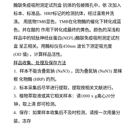
酶联免疫吸附测定试剂盒
抗体的包被微孔中，依
次加入
标本、标准品、
HRP
标记的检测抗体，经过温育并洗
涤
。
用底物
TMB
显色，
TMB
在化物酶的催化下转化成蓝
色，并在酸的
作用下转化成最终的黄色。颜色的深浅和
样品中的轻肽神经丝蛋白(NEFL)酶联免疫吸附测定试剂
盒
呈正相关。用酶标仪在450
nm
波长下测定吸光
度
(
OD
值
) ，计算样品
活性
。
样
品收集、处理及保存方法
1
.
样本不能含叠氮钠
(
NaN
3) ，因为叠氮钠 (
NaN
3) 是辣
根
化物酶
(
HRP
) 的剂
。
2
.
标本采集后尽早进行提取，提取按相关文献进行。
3
.
植物萃取液或其它相关样本：请
1000
x
g
离心
20分
钟，取上清
即
可检测。
4
. 保存：如果样本收集后不及时检测，请按一次用量分
装，冻存