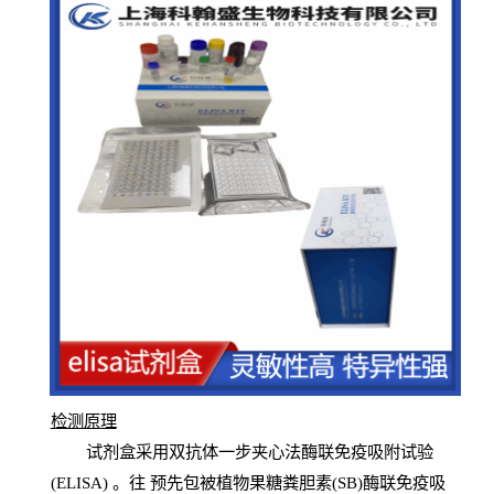
检测原
理
试
剂
盒采用双抗体一步夹心法酶联免疫吸附试验
(
ELISA
) 。往
预
先
包被植物果糖粪胆素(SB)酶联免疫吸