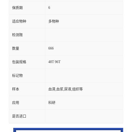
6
保质期
适应物种
多物种
检测限
666
数量
48T 96T
包装规格
标记物
样本
血清,血浆,尿液,组织等
应用
科研
是否进口