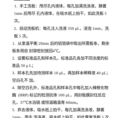
1.
手工洗板：甩尽孔内液体，每孔加满洗涤液，静置
1
min
后甩尽
孔内液体，在吸水纸上拍干，如此洗板
5
次
。
2.
自动洗板机：每孔注入洗液
350 μL，浸泡 1min，洗
板 5 次。
1
. 从室温平衡 20
min
后的铝箔袋中取出所需板条，剩余
板条用自
封
袋密封放回
4℃。
2. 设
置
标准品孔和样本孔，标准品孔各加不同浓度的标
准品
50 μ
L
；
3. 样本孔先加待测样本 10 μL，再加样本稀释液 40 μ
L
；
空白孔不
加。
4
.
除空白孔外，标准品孔和样本孔中每孔加入辣根化物
酶
(
HRP
) 标记的检测抗体 100 μ
L
，用封板膜封住反应
孔，
37℃水浴锅
或恒温箱温育
60
min
。
5.
弃去液体，吸水纸上拍干，每孔加满洗涤液，静置
1
min
，甩去
洗涤液，吸水纸上
拍
干，如此重复洗板
5 次