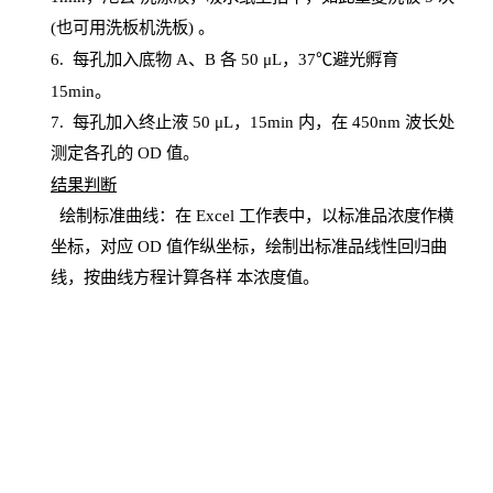
(也可用洗板机洗板) 。
6.
每孔加入底物
A、B 各 50 μL，37℃避光孵育
15min。
7. 每孔加入终止液 50 μ
L
，
15
min
内，在
450
nm
波长处
测定各孔的
OD
值。
结
果判断
绘制
标
准曲线：在
Excel
工作表中，以标准品浓度作横
坐标，对应
OD
值
作纵坐标，绘制出标准品线性回归曲
线，按曲线方程计算各样
本
浓度值。