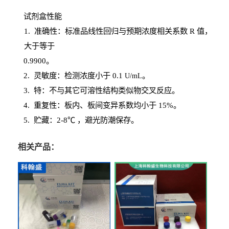
试剂盒性能
1
. 准确性：标准品线性回归与预期浓度相关系数
R
值，
大于等于
0.
9900。
2
.
灵敏度：检测浓度小于
0.1
。
U
/
mL
3
. 特：不与其它可溶性结构类似物交叉反应。
4
.
重复性：板内、板间变异系数均小于
15%。
5. 贮藏：2-8℃ ，避光
防潮保存。
相关产品：