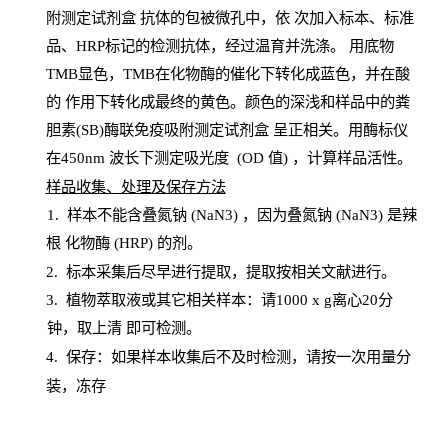
附测定试剂盒
抗体的包被微孔中，依
次加入标本、标准
品、
HRP
标记的检测抗体，经过温育并洗涤
。
用底物
TMB
显色，
TMB
在化物酶的催化下转化成蓝色，并在酸
的
作用下转化成最终的黄色。颜色的深浅和样品中的粪
胆素(SB)酶联免疫吸附测定试剂盒
呈正相关。用酶标仪
在450
nm
波长下测定吸光
度
(
OD
值
) ，计算样品
活性
。
样
品收集、处理及保存方法
1
.
样本不能含叠氮钠
(
NaN
3) ，因为叠氮钠 (
NaN
3) 是辣
根
化物酶
(
HRP
) 的剂
。
2
.
标本采集后尽早进行提取，提取按相关文献进行。
3
.
植物萃取液或其它相关样本：请
1000
x
g
离心
20分
钟，取上清
即
可检测。
4
. 保存：如果样本收集后不及时检测，请按一次用量分
装，冻存