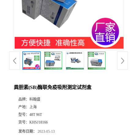
粪胆素(SB)酶联免疫吸附测定试剂盒
品牌：
科翰盛
产地：
上海
型号：
48T 96T
货号：
KHSJ18166
发布日期：
2023-05-13