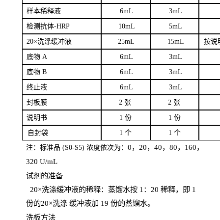
样本
稀释液
6
m
L
3
mL
检测抗体
-H
RP
1
0mL
5
mL
20×洗涤缓冲液
2
5mL
1
5mL
按说
底物
A
6
m
L
3
mL
底
物
B
6
m
L
3
mL
终
止液
6
m
L
3
mL
封板膜
2
张
2 张
说明书
1
份
1
份
自
封袋
1
个
1
个
0，20，40，80，160，
注：标准品
(
S
0-
S
5) 浓度依次为：
320
U
/
mL
试剂的准备
20
×洗涤缓冲液的稀释：蒸馏水按 1：20 稀释，即 1
份的20×洗涤
缓冲液加
19 份
的蒸馏水。
洗板方法