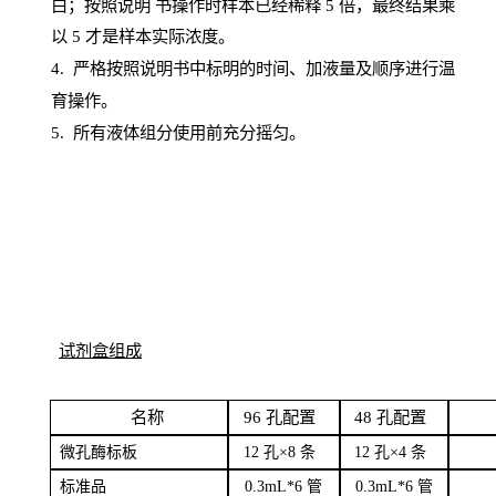
白；按照说明
书操
作时样本已经稀释
5 倍，最终结果乘
以 5 才是样本实际浓度。
4.
严格按照说明书中标明的时间、加液量及顺序进行温
育操作。
5
.
所有液体组分使用前充分摇匀。
试剂盒组成
名
称
96
孔配
置
4
8
孔配置
微孔酶
标板
12 孔×8
条
12 孔×4
条
标
准品
0
.3mL*6 管
0
.3mL*6 管