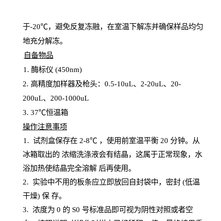
于
-20℃，避免反复冻融，在室温下解冻并确保样品均匀
地充分解
冻
。
自备物品
1
. 酶标仪 (450
nm
)
2.
高精度加样器及枪头：
0.5-10
uL
、
2-20
uL
、
20-
200
uL
、
200-1000
uL
3
. 37℃恒温箱
操
作注意事项
1. 试剂盒保存在 2-8℃ ，使用前室温平衡 20
分钟。从
冰箱取出的
浓
缩洗涤液会有结晶，这属于正常现象，水
浴加热使结晶完全溶解
后再使用。
2.
实验中不用的板条应立即放回自封袋中，密封
(低温
干燥) 保
存
。
3. 浓度
为
0 的
S
0 号标准品即可视为阴性对照或者空